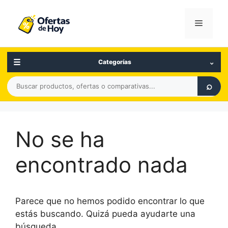
Saltar
al
Menú
contenido
☰
⌄
Categorías
Buscar
⌕
productos,
ofertas
o
No se ha
comparativas
encontrado nada
Parece que no hemos podido encontrar lo que
estás buscando. Quizá pueda ayudarte una
búsqueda.