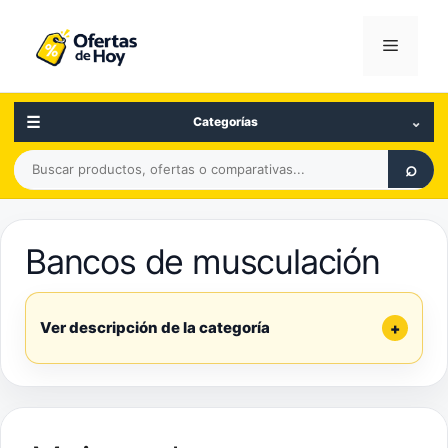
Saltar
al
Menú
contenido
☰
⌄
Categorías
Buscar
⌕
productos,
ofertas
o
Bancos de musculación
comparativas
Ver descripción de la categoría
+