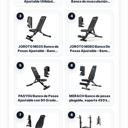
Ajustable Utilidad
Banco de musculación,
Plegable,de
Plegable, Soporta 200kg,
Entrenamiento de Cuerpo
Asiento y respaldo
Completo Inclinación
regulable, Flexfit,
3
4
Decline Levantamiento
Multifunción, Pesas,
Plano, Press, para
Entrena cuerpo completo,
Ejercicios de Gimnasio en
Resistente estable, Gym
casa
en casa
JOROTO MD35 Banco de
JOROTO MD60 Banco De
Pesas Ajustable - Bancos
Pesas Ajustable – Banco
de Entrenamiento de
De Entrnamiento De
Fuerza de Carga de 318
Musculación Plegable De
KG para Banco de Pesas
Capacidad De 360 kg
5
6
Plegable de Cuerpo
Para Bench Press De
Completo en Casa (con
Cuerpo Completo
Ajuste Rápido de Bloqueo
Automático)
PASYOU Banco de Pesas
MERACH Banco de pesas
Ajustable con 90 Grados,
plegable, soporta 450 kg,
Banco de Musculación
con reposacabezas
Plegable,
extendido, banco
Declinable/Inclinable,
inclinado ajustable en 108
7
8
Entrenamiento
posiciones, banco de
Abdominales Capacidad
entrenamiento
de Peso de 400KG
multifuncional para