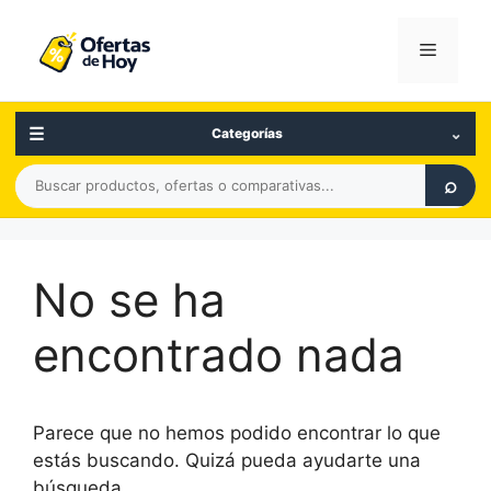
Saltar
al
Menú
contenido
☰
⌄
Categorías
Buscar
⌕
productos,
ofertas
o
No se ha
comparativas
encontrado nada
Parece que no hemos podido encontrar lo que
estás buscando. Quizá pueda ayudarte una
búsqueda.