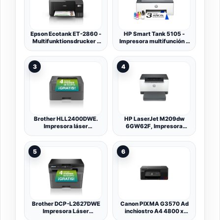
Epson Ecotank ET-2860 -
HP Smart Tank 5105 -
Multifunktionsdrucker -
Impresora multifunción 3
Farbe - Tintenstrahl - Its -
en 1 (Wi-Fi, impresión
A4 (medien) - 100 Blatt -
móvil) - 3 años de Tinta
WI-Fi, Usb - Schwarz
incluida, depósito de Tinta
3
4
(c11cj67428)
Grande, Gran Alcance,
impresión
Brother HLL2400DWE.
HP LaserJet M209dw
Impresora láser
6GW62F, Impresora
Monocromo con conexión
Láser A4 Monocromo -
WiFi e impresión a Doble
Impresión a Doble Cara
Cara
Automática (29ppm, Wi-
5
6
Fi, Ethernet, USB,
Procesador 500MHz,
Memoria 64MB, Smart
App, Panel de Control)
Blanca y Gris
Brother DCP-L2627DWE
Canon PIXMA G3570 Ad
Impresora Láser
inchiostro A4 4800 x
Monocromo 3en 1,
1200 DPI Wi-Fi (PIXMA