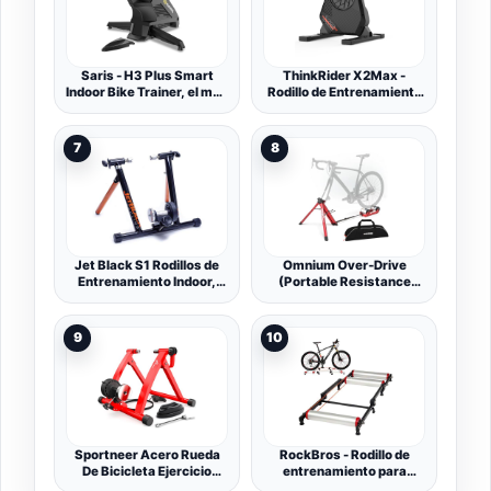
Saris - H3 Plus Smart
ThinkRider X2Max -
Indoor Bike Trainer, el más
Rodillo de Entrenamiento
silencioso de todos los
para Bicicleta Inteligente
tiempos con 59 dB,
diseño portátil silencioso,
compatible con líneas de
Compatible con Ant + y
7
8
transmisión de 12
BLE
velocidades, incluye una
suscripción virtual a la
aplicación de
Jet Black S1 Rodillos de
Omnium Over-Drive
Entrenamiento Indoor,
(Portable Resistance
Multicolor
Trainer)
9
10
Sportneer Acero Rueda
RockBros - Rodillo de
De Bicicleta Ejercicio
entrenamiento para
Entrenamiento con
bicicleta estática,