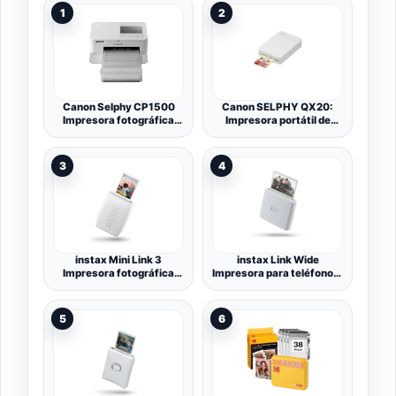
1
2
Canon Selphy CP1500
Canon SELPHY QX20:
Impresora fotográfica
Impresora portátil de
móvil (USB-C, WLAN,
Fotos por Wi-Fi,
inalámbrica, sublimación
sublimación de Tinta, 2
térmica, 300 x 300 PPP,
tamaños con Dorso
3
4
Ranura para Tarjeta de
Autoadhesivo, Carga
Memoria de Impresora,
USB-C. Blanco (Sin
aplicación Selphy Photo
Tinta/Papel).
Layout) Blanca
instax Mini Link 3
instax Link Wide
Impresora fotográfica
Impresora para teléfonos,
para Smartphone, Color
Color Blanco Ceniza.
Blanco Arcilla
5
6