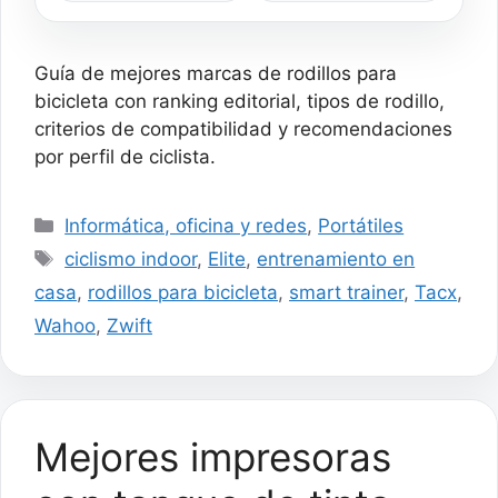
Bicicleta Soporte
plegable, color negro y
magnético con reducción
plateado, negro
de Ruido, Rojo
Guía de mejores marcas de rodillos para
bicicleta con ranking editorial, tipos de rodillo,
criterios de compatibilidad y recomendaciones
por perfil de ciclista.
Categorías
Informática, oficina y redes
,
Portátiles
Etiquetas
ciclismo indoor
,
Elite
,
entrenamiento en
casa
,
rodillos para bicicleta
,
smart trainer
,
Tacx
,
Wahoo
,
Zwift
Mejores impresoras