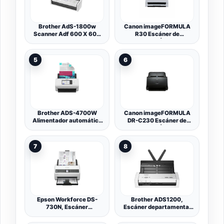
Brother AdS-1800w
Canon imageFORMULA
Scanner Adf 600 X 600
R30 Escáner de
Dpi A4 Bianco (adS-
Documentos | Escaneo a
1800w Compact/port Doc
Doble Cara con USB en
Scnr - 30ppm 600dpi
hogar y Oficina |
5
6
48bit UsB-C Wht)
Alimentador de 60 Hojas |
Configuración fácil con el
Software Canon
CaptureOnTouch Lite |
Soporta OCR
Brother ADS-4700W
Canon imageFORMULA
Alimentador automático
DR-C230 Escáner de
de Documentos + Escáner
Documentos | Escaneo a
de Hojas 600 x 600 dpi A4
Doble Cara con USB en
Negro, Blanco
hogar y Oficina |
7
8
Alimentador automático
de 60 Hojas | hasta 30
pág por min | Incluye
Software Canon
CaptureOnTouch
Epson Workforce DS-
Brother ADS1200,
730N, Escáner
Escáner departamental
Profesional Vertical de
compacto con ADF y
Color A4, USB y Ethernet,
ranura para tarjetas,