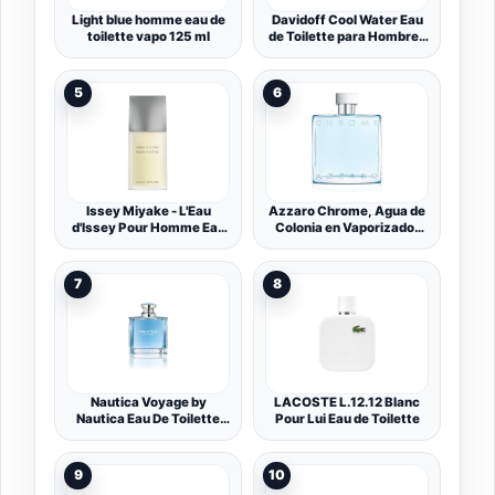
Light blue homme eau de
Davidoff Cool Water Eau
toilette vapo 125 ml
de Toilette para Hombre |
Fragancia aromática
masculina, fresca y con
notas de cilantro, menta y
5
6
lavanda | Intensidad
media |125 ml
Issey Miyake - L'Eau
Azzaro Chrome, Agua de
d'Issey Pour Homme Eau
Colonia en Vaporizador
de Toilette - Perfume de
Spray para Hombre,
Hombre Amaderado y
Fragancia Cítrica Fresca,
Acuático con Yuzu, Nuez
100 ml
7
8
Moscada y Sandalo -
Fragancia Fresca y
Sofisticada
Nautica Voyage by
LACOSTE L.12.12 Blanc
Nautica Eau De Toilette
Pour Lui Eau de Toilette
Spray 3.4 oz / 100 ml
(Men)
9
10