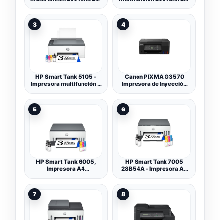
2870 A4 con depósito de
2862 A4 con depósito de
Tinta, conexión Wi-Fi y
Tinta, conexión Wi-Fi y
hasta 3 años de Tinta
hasta 3 años de Tinta
3
4
incluida
incluida
HP Smart Tank 5105 -
Canon PIXMA G3570
Impresora multifunción 3
Impresora de Inyección
en 1 (Wi-Fi, impresión
con Depósito Recargable
móvil) - 3 años de Tinta
AirPrint
incluida, depósito de Tinta
5
6
Grande, Gran Alcance,
impresión
HP Smart Tank 6005,
HP Smart Tank 7005
Impresora A4
28B54A - Impresora A4
Multifunción a Color,
Multifunción con Deposito
Inyección de Tinta, Wi-Fi
de Tinta Recargable,
de Doble Banda,
Impresión a Color,
7
8
Impresión automática a
Escaner, Copiadora, Wi-
Doble Cara, Escáner,
Fi, Smart App, Blanca y
Copiadora, Smart App,
Gris Oscuro