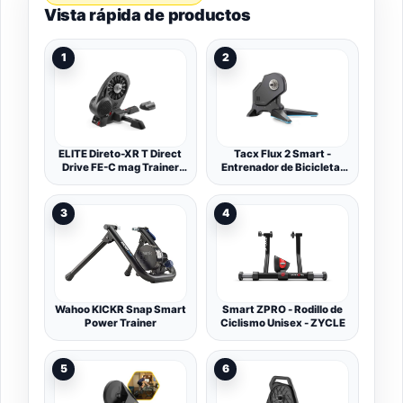
Vista rápida de productos
1
2
ELITE Direto-XR T Direct
Tacx Flux 2 Smart -
Drive FE-C mag Trainer
Entrenador de Bicicleta,
con medidor de Potencia
Unisex-Adult, Negro, Talla
OTS, Talla única,
única - T2980.61
0171013EXUE, Negro
3
4
Wahoo KICKR Snap Smart
Smart ZPRO - Rodillo de
Power Trainer
Ciclismo Unisex - ZYCLE
5
6