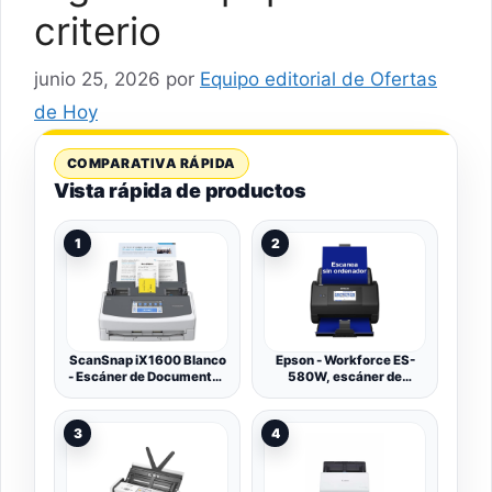
criterio
junio 25, 2026
por
Equipo editorial de Ofertas
de Hoy
COMPARATIVA RÁPIDA
Vista rápida de productos
1
2
ScanSnap iX1600 Blanco
Epson - Workforce ES-
- Escáner de Documentos
580W, escáner de
de Oficina - ADF Scanner,
Documentos (sin PC, 35
Doble Cara, WiFi, Pantalla
páginas o 70 fotogramas
táctil ADF, USB 3.2
por Minuto, hasta A4,
3
4
escaneo a Doble Cara de
una Sola Vez, orientación
automática)