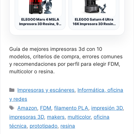
420x420x480 mm³
ELEGOO Mars 4 MSLA
ELEGOO Saturn 4 Ultra
Impresora 3D Resina, 9K
16K Impresora 3D Resina
7" Pantalla Mono LCD, con
con Tapa Abatible
UI Interfaz Sencilla e
Intuitiva, 3 Modos de
Impresión Inteligente y
Purificador de
Guía de mejores impresoras 3d con 10
Aire,Tamaño de
Impresión
modelos, criterios de compra, errores comunes
153,36x77,76x175 mm³
y recomendaciones por perfil para elegir FDM,
multicolor o resina.
Categorías
Impresoras y escáneres
,
Informática, oficina
y redes
Etiquetas
Amazon
,
FDM
,
filamento PLA
,
impresión 3D
,
impresoras 3D
,
makers
,
multicolor
,
oficina
técnica
,
prototipado
,
resina