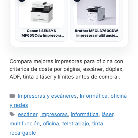
Fi, impresión a Doble Cara
Fi, Ethernet, USB |
automática, 22 ppm, 3
Inyección de Tinta
Meses Instant Ink, Gris
Canon i-SENSYS
Brother MFCL3760CDW,
MF655Cdw Impresora
Impresora multifunción
Multifunción Color Láser
láser LED Color WiFi con
3 en 1, Impresión, Copia y
alimentador de
Escaneo, WiFi, DADF de
Documentos de 50 Hojas
50 Hojas, Impresión a
e impresión automática a
Doble Cara Automática
Doble Cara
Compara mejores impresoras para oficina con
criterios de coste por página, escáner, dúplex,
ADF, tinta o láser y límites antes de comprar.
Categorías
Impresoras y escáneres
,
Informática, oficina
y redes
Etiquetas
escáner
,
impresoras
,
informática
,
láser
,
multifunción
,
oficina
,
teletrabajo
,
tinta
recargable