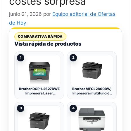
costes sorpresa
junio 21, 2026
por
Equipo editorial de Ofertas
de Hoy
COMPARATIVA RÁPIDA
Vista rápida de productos
1
2
Brother DCP-L2627DWE
Brother MFCL2800DW,
Impresora Láser
Impresora multifunción
Monocromo 3en 1,
láser Monocromo WiFi
Eficiente Fácil de
con fax, impresión
Configurar y Conectar
automática a Doble Cara y
3
4
con Una Impresión Rápida
ADF de 50 Hojas
y Sin Errores