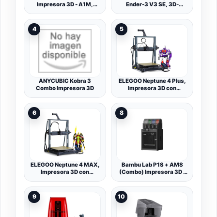
Impresora 3D - A1M,
Ender-3 V3 SE, 3D-
Bivolt
Drucker (schwarz)
4
5
ANYCUBIC Kobra 3
ELEGOO Neptune 4 Plus,
Combo Impresora 3D
Impresora 3D con
Firmware de Klipper,
500mm/s Alta Velocidad,
Nivelación Automática en
6
8
121 Puntos, 300℃
Extrusor Directo, Tamaño
de Impresión de
320x320x385 mm
ELEGOO Neptune 4 MAX,
Bambu Lab P1S + AMS
Impresora 3D con
(Combo) Impresora 3D -
Firmware de Klipper,
P1SC, Bivolt
500mm/s Alta Velocidad,
Nivelación Automática en
9
10
121 Puntos, 300℃
Extrusor Directo, Tamaño
de Impresión de