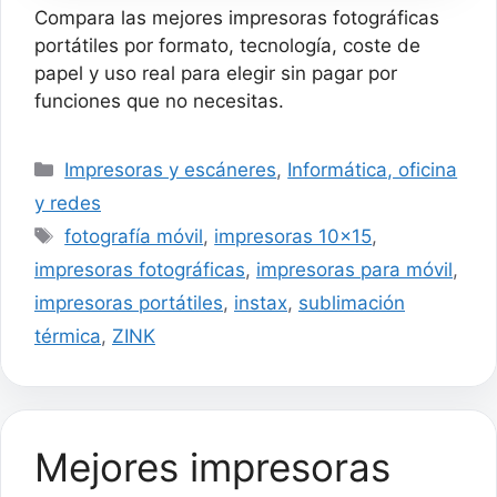
Sublimación Térmica
Compara las mejores impresoras fotográficas
300DPI para
iOS/Android/PC
portátiles por formato, tecnología, coste de
papel y uso real para elegir sin pagar por
funciones que no necesitas.
Categorías
Impresoras y escáneres
,
Informática, oficina
y redes
Etiquetas
fotografía móvil
,
impresoras 10x15
,
impresoras fotográficas
,
impresoras para móvil
,
impresoras portátiles
,
instax
,
sublimación
térmica
,
ZINK
Mejores impresoras