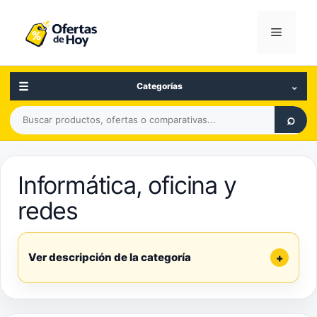
Saltar
al
Menú
contenido
☰
⌄
Categorías
Buscar
⌕
productos,
ofertas
o
Informática, oficina y
comparativas
redes
Ver descripción de la categoría
+