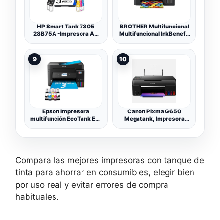
Tinta incluida hasta 3
años
HP Smart Tank 7305
BROTHER Multifuncional
28B75A -Impresora A4
Multifuncional InkBenefit
Multifunción con Deposito
Tank DCP-T720DW
de Tinta Recargable,
Impresión a Color,
9
10
Escaner, Copiadora, Wi-
Fi, Smart App, Blanca y
Gris Oscuro
Epson Impresora
Canon Pixma G650
multifunción EcoTank ET-
Megatank, Impresora
4850 A4 con depósito de
Fotográfica 3 en 1,
Tinta, conexión Wi-Fi y
Sistema de Inyección de
hasta 3 años de Tinta
Tinta, Depósitos de Tinta
incluida
Rellenables, Conectividad
WiFi, Pantalla LCD, Print,
Compara las mejores impresoras con tanque de
Ahorro de Energía, Negro
tinta para ahorrar en consumibles, elegir bien
por uso real y evitar errores de compra
habituales.