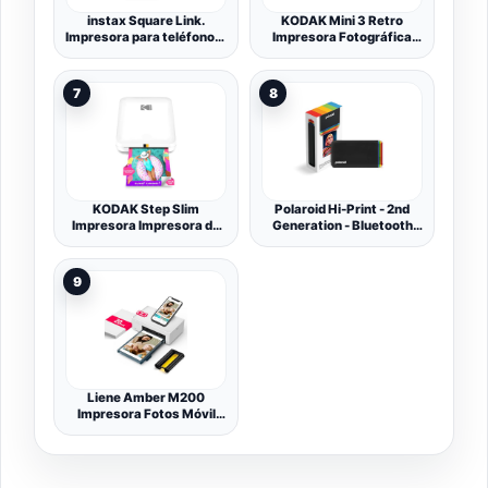
instax Square Link.
KODAK Mini 3 Retro
Impresora para teléfonos,
Impresora Fotográfica
Color Blanco.
7,6×7,6cm, 38 Hojas,
Amarilla
7
8
KODAK Step Slim
Polaroid Hi-Print - 2nd
Impresora Impresora de
Generation - Bluetooth
Fotos instantánea para
Connected 2x3 Pocket
Smartphone móvil
Photo, Dye-Sub Printer,
inalámbrica a Color,
Negro, Solo Impresora
9
portátil y Elegante;
Imprime Fotos Zink de
2x3 (5,1x7,5 cm), Blanco
Liene Amber M200
Impresora Fotos Móvil
con Batería Recargable
WiFi Impresora
Fotográfica Portátil con
20 Papeles 10x15cm,