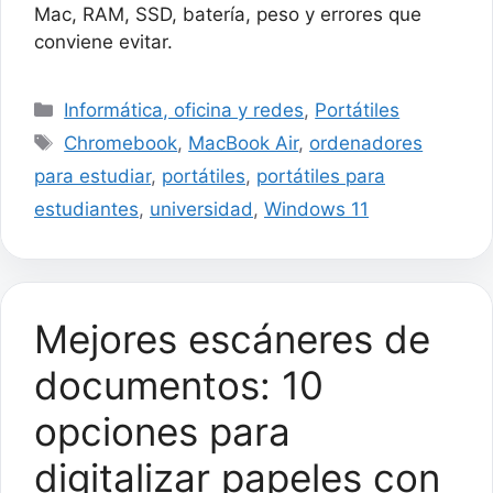
Mac, RAM, SSD, batería, peso y errores que
conviene evitar.
Categorías
Informática, oficina y redes
,
Portátiles
Etiquetas
Chromebook
,
MacBook Air
,
ordenadores
para estudiar
,
portátiles
,
portátiles para
estudiantes
,
universidad
,
Windows 11
Mejores escáneres de
documentos: 10
opciones para
digitalizar papeles con