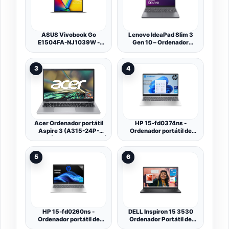
ASUS Vivobook Go
Lenovo IdeaPad Slim 3
E1504FA-NJ1039W -
Gen 10 – Ordenador
Ordenador Portátil 15.6"
Portátil 15.3" WUXGA
Full HD (AMD Ryzen 5
(Intel Core i5-13420H, 16
7520U, 16GB RAM,
GB RAM, 512 GB SSD,
3
4
512GB SSD, Radeon
Gráficos Intel UHD, Wi-Fi
610M, Windows 11 Home)
6, Sin Sistema Operativo)
Plata Fría - Teclado
Teclado QWERTY Español
QWERTY español
- Gris Luna
Acer Ordenador portátil
HP 15-fd0374ns -
Aspire 3 (A315-24P-
Ordenador portátil de
R9JA) | 15.6 FHD Display |
15.6" FHD (Intel N100,
AMD Ryzen 5 7520U |
8GB RAM, 256GB SSD,
16GB RAM | 512GB SSD |
Intel UHD, Windows 11)
5
6
AMD Radeon Graphics |
Plata - Teclado QWERTY
Windows 11 | Teclado
Español
QWERTZ | Plata
HP 15-fd0260ns -
DELL Inspiron 15 3530
Ordenador portátil de
Ordenador Portátil de
15.6" FHD (Intel Core i3-
15.6" FHD 120Hz, Intel