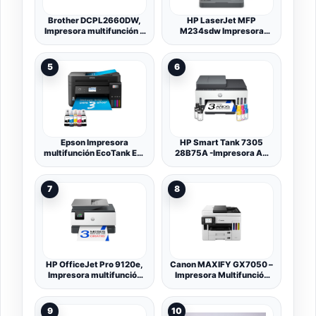
Brother DCPL2660DW,
HP LaserJet MFP
Impresora multifunción 3
M234sdw Impresora
en 1 láser Monocromo
láser multifunción,
WiFi con impresión
reembolso de 30 €,
automática a Doble Cara
Impresora, escáner,
5
6
copiadora, alimentador de
Documentos, WiFi, LAN,
dúplex, Airprint, Gris y
Blanco
Epson Impresora
HP Smart Tank 7305
multifunción EcoTank ET-
28B75A -Impresora A4
4850 A4 con depósito de
Multifunción con Deposito
Tinta, conexión Wi-Fi y
de Tinta Recargable,
hasta 3 años de Tinta
Impresión a Color,
7
8
incluida
Escaner, Copiadora, Wi-
Fi, Smart App, Blanca y
Gris Oscuro
HP OfficeJet Pro 9120e,
Canon MAXIFY GX7050 –
Impresora multifunción
Impresora Multifunción
Profesional de inyección
MegaTank a Color,
de Tinta A4 a Color,
Copiadora, Escáner, Fax
Copia, escáner, fax, Wi-
A4 | Casa y Oficina | Wi-
9
10