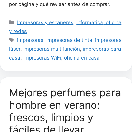
por página y qué revisar antes de comprar.
Categorías
Impresoras y escáneres
,
Informática, oficina
y redes
Etiquetas
impresoras
,
impresoras de tinta
,
impresoras
láser
,
impresoras multifunción
,
impresoras para
casa
,
impresoras WiFi
,
oficina en casa
Mejores perfumes para
hombre en verano:
frescos, limpios y
fáciles de llevar