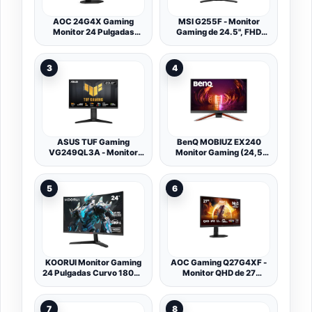
AOC 24G4X Gaming
MSI G255F - Monitor
Monitor 24 Pulgadas
Gaming de 24.5", FHD
180Hz Panel Fast IPS,
(1920x1080), 180 Hz /
1ms GtG, HDR10, G-Sync
1ms, Adaptive-Sync,
Compatible, Altavoces,
Display Port 1.2a, HDMI
3
4
Altura Ajustable,
2.0b, Negro
(1920x1080 HDMI 2X
2.0) Negro
ASUS TUF Gaming
BenQ MOBIUZ EX240
VG249QL3A - Monitor
Monitor Gaming (24,5
Gaming de 24", Full HD,
pulgadas IPS 165 Hz 1 ms
180 Hz, Fast IPS, ELMB, 1
HDR compatible 144 Hz)
ms, FreeSync,
5
6
Compatible con G-Sync,
Variable Overdrive, 99%
sRGB, Altura Regulable
KOORUI Monitor Gaming
AOC Gaming Q27G4XF -
24 Pulgadas Curvo 180Hz
Monitor QHD de 27
1ms Full HD VA 3000:1
Pulgadas, 180 Hz, Plano,
24E6CA
0,5 ms, FreeSync Prem.,
Comp. G-Sync, HDR10,
7
8