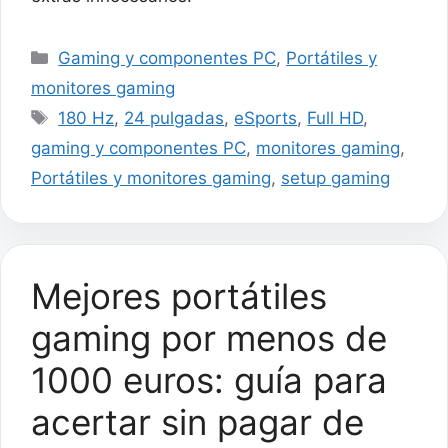
Categorías
Gaming y componentes PC
,
Portátiles y
monitores gaming
Etiquetas
180 Hz
,
24 pulgadas
,
eSports
,
Full HD
,
gaming y componentes PC
,
monitores gaming
,
Portátiles y monitores gaming
,
setup gaming
Mejores portátiles
gaming por menos de
1000 euros: guía para
acertar sin pagar de