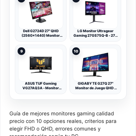
Ajustable (IPS,
2560x1440, DisplayPort,
HDMI) Negro/Gris
Dell G2724D 27" QHD
LG Monitor Ultragear
(2560x1440) Monitor
Gaming 27GS75Q-B - 27'',
Gaming, 165Hz, Fast IPS,
IPS, QHD, Morado
1ms, AMD FreeSync
Premium, NVIDIA G-SYNC
9
10
Compatible, 99% sRGB,
HDR 400, 2x DisplayPort,
HDMI, Negro
ASUS TUF Gaming
GIGABYTE G27Q 27"
VG27AQ3A - Monitor
Monitor de Juego QHD -
Gaming de 27 Pulgadas,
2560 x 1440, 144Hz,
QHD(2560x1440), 180
1ms, 350 CD/m²,
Hz, Fast IPS, ELMB Sync,
FreeSync Premium,
1 ms (GTG), Freesync
Display HDR400, HDMI
Premium, Compatible con
2.0, Displayport 1.2
Guía de mejores monitores gaming calidad
G-Sync, Variable
Overdrive, 130% sRGB
precio con 10 opciones reales, criterios para
elegir FHD o QHD, errores comunes y