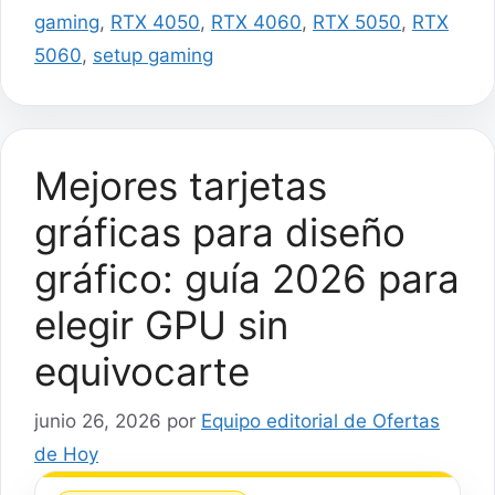
gaming
,
RTX 4050
,
RTX 4060
,
RTX 5050
,
RTX
5060
,
setup gaming
Mejores tarjetas
gráficas para diseño
gráfico: guía 2026 para
elegir GPU sin
equivocarte
junio 26, 2026
por
Equipo editorial de Ofertas
de Hoy