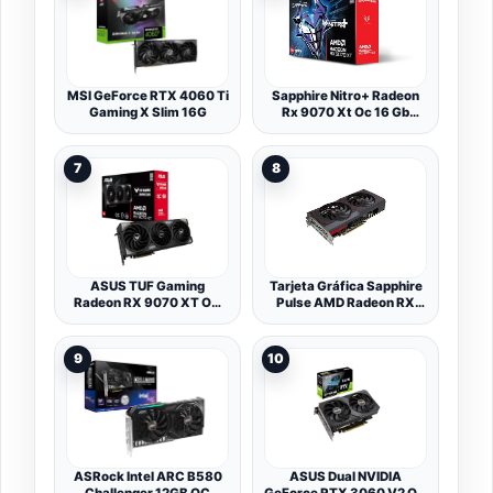
Ranuras, Ventilador
Axial-Tech, tecnología
0dB, Auto-Extreme)
MSI GeForce RTX 4060 Ti
Sapphire Nitro+ Radeon
Gaming X Slim 16G
Rx 9070 Xt Oc 16 Gb
Gddr6 Grafikkarte - Pcie
5.0 3 L?fter (11348-01-
20g)
7
8
ASUS TUF Gaming
Tarjeta Gráfica Sapphire
Radeon RX 9070 XT OC
Pulse AMD Radeon RX
Edition 16GB GDDR6 -
7600 XT 16 GB RAM
Tarjeta gráfica (PCIe 5.0,
HDMI/DP 2.1, 3.125
9
10
Ranuras, Grado Militar,
Revestimiento PCB,
Ventiladores axial-Tech)
ASRock Intel ARC B580
ASUS Dual NVIDIA
Challenger 12GB OC
GeForce RTX 3060 V2 OC