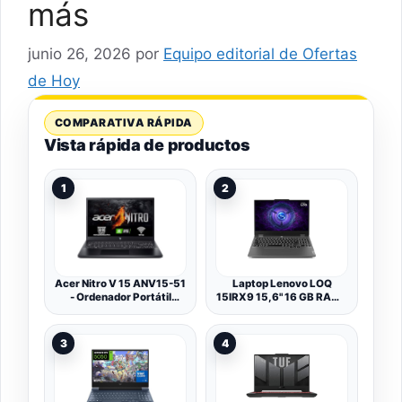
más
junio 26, 2026
por
Equipo editorial de Ofertas
de Hoy
COMPARATIVA RÁPIDA
Vista rápida de productos
1
2
Acer Nitro V 15 ANV15-51
Laptop Lenovo LOQ
- Ordenador Portátil
15IRX9 15,6" 16 GB RAM 1
Gaming 15.6" Full HD IPS
TB SSD Nvidia Geforce
144Hz (Intel Core i5-
RTX 4060 QWERTY
13420H, 16GB RAM,
Español
3
4
512GB SSD, NVIDIA
GeForce RTX 4050, Sin
Sistema Operativo) Negro
- Teclado QWERTY