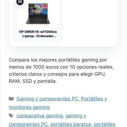
10
GeForce RTX 5050, 16GB
NVMe SSD, Type C, Wi-Fi
RAM, 1TB SSD, 144 Hz,
6E, Win 11 Home: Negro
Wi-Fi 6, Sin Sistema
translúcido B2HWEKG-
Operativo) QWERTY
074US
Español - Gris
HP OMEN 16-wf1006ns
Laptop - Ordenador
portátil Gaming de 16,1"
Full HD (Intel Core i7-
14700HX, 16GB RAM, 1
TB SSD, NVIDIA GeForce
RTX 4060, FreeDOS,
Compara los mejores portátiles gaming por
Cámara FHD) Negro-
Teclado QWERTY Español
menos de 1000 euros con 10 opciones reales,
criterios claros y consejos para elegir GPU,
RAM, SSD y pantalla.
Categorías
Gaming y componentes PC
,
Portátiles y
monitores gaming
Etiquetas
comparativa gaming
,
gaming y
componentes PC
,
portátiles baratos
,
portátiles