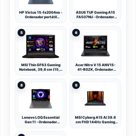
Español
HP Victus 15-fa2004ns -
ASUS TUF Gaming A15
Ordenador portátil
FA507NU - Ordenador
Gaming 15" FHD (Intel
Portátil Gaming de 15.6"
Core 5-210H, 16GB RAM,
Full HD 144Hz (AMD
512GB SSD, NVIDIA RTX
Ryzen 7 7735HS, 16GB
5
6
5050, FreeDos) - Azul -
RAM, 512GB SSD, RTX
Teclado QWERTY Español
4050-6GB, Sin Sistema
Operativo) Color Gris -
Teclado QWERTY español
MSI Thin GF63 Gaming
Acer Nitro V 15 ANV15-
Notebook, 39,6 cm (15,6
41-R0ZK, Ordenador
pulgadas) Full-HD 144Hz,
Portátil Gaming 15.6" Full
Intel Core i5-12450H,
HD 165Hz (AMD Ryzen 7
16GB RAM, 512GB SSD,
7735HS, 16GB RAM, 512
8
9
RTX 4050 6GB, Windows
GB SSD, NVIDIA GeForce
11 Home, teclado
RTX 4050, Sin Sistema
QWERTZ, negro, 12VE-
Operativo) Negro,
087
Teclado QWERTY Español
Lenovo LOQ Essential
MSI Cyborg A15 AI 39.6
Gen 11 - Ordenador
cm FHD 144Hz Gaming
Portátil Gaming IA 15.6''
Laptop: AMD Ryzen 7
FHD (Intel Core i5-
260, NVIDIA Geforce RTX
13450HX, NVIDIA
5050, 16GB DDR5, 1TB