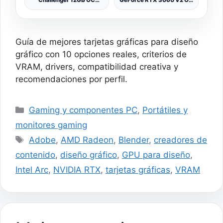
GDDR6 19 Gbps 192 bits
Edition Tarjeta gráfica
2740 MHz 650W 7680 x
Gaming (PCIe 4.0, 12 GB
4320 Dual Fan Tarjeta
GDDR6, HDMI 2.1,
gráfica
DisplayPort 1.4a, diseño
de 2 Ranuras,
Guía de mejores tarjetas gráficas para diseño
Ventiladores Axial-Tech,
Blanco
gráfico con 10 opciones reales, criterios de
VRAM, drivers, compatibilidad creativa y
recomendaciones por perfil.
Categorías
Gaming y componentes PC
,
Portátiles y
monitores gaming
Etiquetas
Adobe
,
AMD Radeon
,
Blender
,
creadores de
contenido
,
diseño gráfico
,
GPU para diseño
,
Intel Arc
,
NVIDIA RTX
,
tarjetas gráficas
,
VRAM