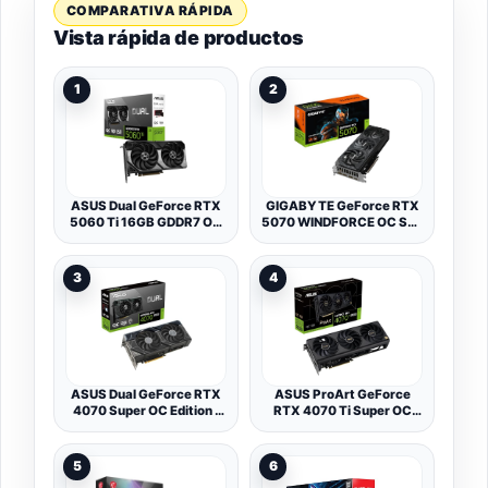
COMPARATIVA RÁPIDA
Vista rápida de productos
1
2
ASUS Dual GeForce RTX
GIGABYTE GeForce RTX
5060 Ti 16GB GDDR7 OC
5070 WINDFORCE OC SFF
Edition - Tarjeta gráfica
12G Tarjeta Gráfica -
12GB GDDR7, 192 bits,
PCI-E 5.0, 2542 MHz
3
4
Core Clock, 3 x DP 2.1a, 1
x HDMI 2.1b, NVIDIA DLSS
4, GV-N5070WF3OC-
12GD
ASUS Dual GeForce RTX
ASUS ProArt GeForce
4070 Super OC Edition -
RTX 4070 Ti Super OC
Tarjeta gráfica (PCIe 4.0,
Edition - Tarjeta gráfica
12 GB GDDR6X, DLSS 3,
(PCIe 4.0, 16 GB
HDMI 2.1, DisplayPort
GDDR6X, DLSS 3, HDMI
5
6
1.4a, diseño de 2,56
2.1a, DisplayPort 1.4a)