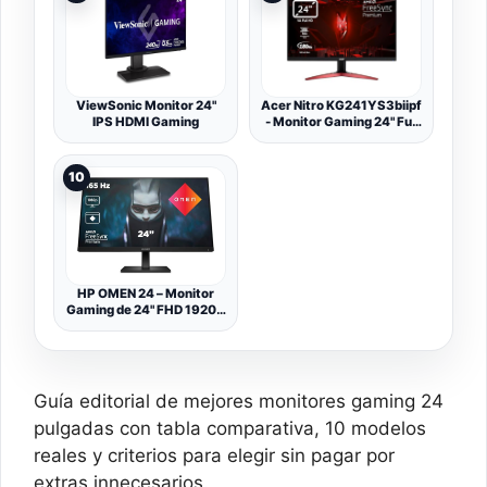
FreeSync Premium,
1x1.2, USB Hub), Negro
24GN600-B, Monitor LG,
para Ordenador, Color
Negro
ViewSonic Monitor 24"
Acer Nitro KG241YS3biipf
IPS HDMI Gaming
- Monitor Gaming 24" Full
HD 180 Hz (60 cm,
1920x1080, 16:9, 250
Nits, Tiempo de
10
Respuesta 1ms VRB,
AMD FreeSync, 2xHDMI
2.0/1xDP 1.2) Monitor PC
Gaming Color Negro
HP OMEN 24 – Monitor
Gaming de 24" FHD 1920 x
1080 a 165 Hz, IPS, 16:9,
1ms, HDMI, Antirreflejo,
DisplayPort, AMD
FreeSync Premium,
Compatible con Consolas
Guía editorial de mejores monitores gaming 24
Negro, Plano, 165Hz
pulgadas con tabla comparativa, 10 modelos
reales y criterios para elegir sin pagar por
extras innecesarios.