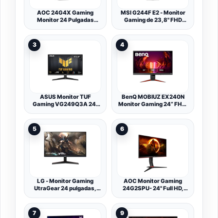
AOC 24G4X Gaming
MSI G244F E2 - Monitor
Monitor 24 Pulgadas
Gaming de 23,8" FHD
180Hz Panel Fast IPS,
(1920x1080), 180 Hz /
1ms GtG, HDR10, G-Sync
1ms, 180 Hz / 1ms, 16:9,
Compatible, Altavoces,
Rapid IPS, FreeSync
3
4
Altura Ajustable,
Premium, Display Port
(1920x1080 HDMI 2X
1.2a, HDMI 2.0b - Negro
2.0) Negro
ASUS Monitor TUF
BenQ MOBIUZ EX240N
Gaming VG249Q3A 24"
Monitor Gaming 24” FHD,
(Full HD(1920x1080),
165Hz, 1ms MPRT, HDRi,
180 Hz, Fast IPS, ELMB, 1
FreeSync Premium,
ms (GTG), FreeSync
Altavoces 2,5W, Eye-
5
6
Premium, Variable
Care, Realistas Colores
Overdrive, 99% sRGB)
del Juego, Light Tuner
LG - Monitor Gaming
AOC Monitor Gaming
UtraGear 24 pulgadas,
24G2SPU- 24" Full HD,
Panel IPS, 144 Hz, 1 ms,
IPS, 165Hz, 1ms,
1000:1, 300nit, sRGB
FreeSync Premium
99%, HDMI, DisplayPort,
(1920x1080, 250 CD/m,
7
9
Tecnología AMD
HDMI 2X 1.4, Displayport