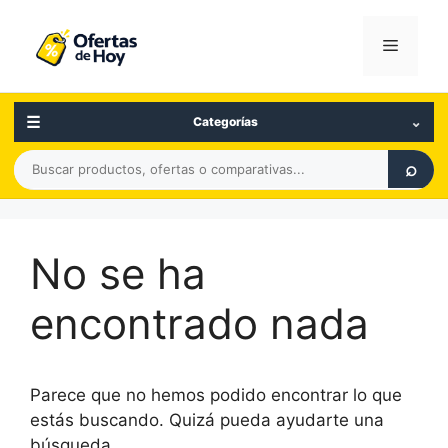
Saltar
al
Menú
contenido
☰
⌄
Categorías
Buscar
⌕
productos,
ofertas
o
No se ha
comparativas
encontrado nada
Parece que no hemos podido encontrar lo que
estás buscando. Quizá pueda ayudarte una
búsqueda.