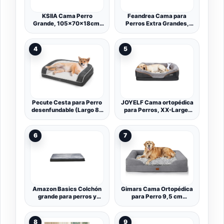
KSIIA Cama Perro
Feandrea Cama para
Grande, 105x70x18cm,
Perros Extra Grandes,
Colchon Perro Lavable y
122 x 85 x 18 cm,
Desenfundable, Fondo
Ortopédica, Espuma de
Antideslizante, Cama
Nido de Abeja, Forro
4
5
Ortopedica para Perros,
Repelente al Agua,
Sofá para Perros de
Bordes Elevados, Funda
Espuma con Memoria,
Extraíble y Lavable, Gris
Gris, XL
Claro PGW284G01
Pecute Cesta para Perro
JOYELF Cama ortopédica
desenfundable (Largo 89
para Perros, XX-Large,
x 56 x 18 cm), Disponible
Cama de Espuma
en Todas Las Estaciones,
viscoelástica para Perros
cojín de Perro ortopédico |
Grandes, Lavable,
6
7
de Espuma de Caja de
Transpirable,
Huevos, Cama para
Antideslizante
Perro, con 3 apoyos
Laterales,
Amazon Basics Colchón
Gimars Cama Ortopédica
grande para perros y
para Perro 9,5 cm
mascotas, espuma
Gruesa, Cama Perro
viscoelástica de gel para
Grande con Cojín y
soporte, funda extraíble y
Colchón 28D Tipo Caja de
8
9