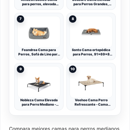
para perros, elevada
para Perros Grandes,
refrescante para
Gris, 124x80 cm
mascotas, tela, Medium,
Gris, 110 x 65 x 19 cm (L x
7
8
An x Al)
Feandrea Cama para
lionto Cama ortopédica
Perros, Sofá de Lino para
para Perros, 91x69x8
Mascotas, Bordes
cm, Resistente Cojín para
Elevados, Fondo
Perros con Suave Felpa,
Antideslizante, Funda
Funda Lavable,
9
10
Extraíble para Lavado,
Antideslizante,
Tamaño M para Perros
Impermeable, para Perros
Pequeños, 70 x 55 x 21
pequeños y Grandes y
cm, Gris Claro PGW10GG
Gatos, Gris
Nobleza Cama Elevada
Veehoo Cama Perro
para Perro Mediano -
Refrescante - Cama
Refrescante y
Elevada Perro para
Transpirable para Exterior
Mascotas Anticalor y
e Interior, Jardín, Terraza
Antidesgarra en Verano,
- Robusto y Lavable,
Camas Irrompible para
Negro, M, 105x80x20CM
Perros, Beige 107x76x18
Compara mejores camas para perros medianos