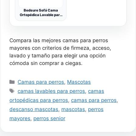
Bedsure Sofá Cama
Ortopédica Lavable para
Perros Pequeños,
71x58cm, Gris
Compara las mejores camas para perros
mayores con criterios de firmeza, acceso,
lavado y tamaño para elegir una opción
cómoda sin comprar a ciegas.
Categorías
Camas para perros
,
Mascotas
Etiquetas
camas lavables para perros
,
camas
ortopédicas para perros
,
camas para perros
,
descanso mascotas
,
mascotas
,
perros
mayores
,
perros senior