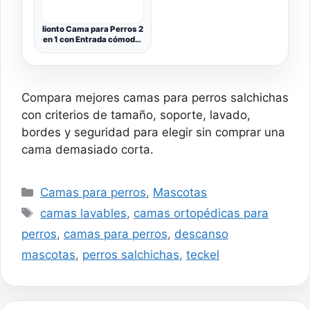
lionto Cama para Perros 2
en 1 con Entrada cómoda,
acogedora Cama
Reversible para Perros y
Gatos, 60x50 cm, cojín
de fácil Limpieza en
Apariencia de Ante, Gris
Compara mejores camas para perros salchichas
Claro/Gris Oscuro (con
Nombre)
con criterios de tamaño, soporte, lavado,
bordes y seguridad para elegir sin comprar una
cama demasiado corta.
Categorías
Camas para perros
,
Mascotas
Etiquetas
camas lavables
,
camas ortopédicas para
perros
,
camas para perros
,
descanso
mascotas
,
perros salchichas
,
teckel