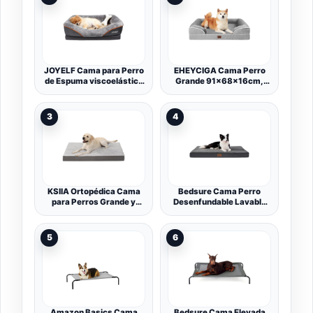
JOYELF Cama para Perro
EHEYCIGA Cama Perro
de Espuma viscoelástica
Grande 91x68x16cm,
Cama y sofá ortopédico
Colchon Perro Grandes
pequeño para Perro con
Impermeable Lavable con
Funda Lavable extraíble y
Espuma Viscoelástica,
3
4
Juguetes chirriadores
Sofá Perro Desmontable,
como Regalo
Gris
KSIIA Ortopédica Cama
Bedsure Cama Perro
para Perros Grande y
Desenfundable Lavable
Medianos, 90x57cm
Cojín, 112x81 cm Gris
Colchón Perro de Doble
Oscuro
Cara, Colchoneta Perro
5
6
Lavable, Cojín Mascota
Desenfundable
Impermeable, Dog Bed
Gris
Amazon Basics Cama
Bedsure Cama Elevada