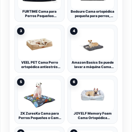
FURTIME Cama para
Bedsure Cama ortopédica
Perros Pequeños
pequeña para perros,
Antideslizante y
sofá cama lavable para
Antiestres - Caseta
perros pequeños, sofá
Lavable, Colchón, Cuna,
cama de espuma de
3
4
Sofá
apoyo para mascotas con
funda extraíble lavable,
forro impermeable y parte
inferior
VEEL PET Cama Perro
Amazon Basics Se puede
ortopédica antiestrés
lavar a máquina Cama
Lavable Funda
para mascotas, Perro -
Impermeable (Small)
Poliéster - 59 x 46 x 6 cm
(L x W x H), gris en espiral
5
6
ZK ZuresKa Cama para
JOYELF Memory Foam
Perros Pequeños o Cama
Cama Ortopédica
Gatos - Cojín, Alfombra,
Pequeña para Perros con
Cama de Mascota para
Funda Lavable, Diseño
Suelo, Lavable y Tamaño
Independiente con Forro