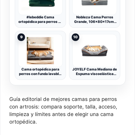
Colchoneta Espuma,
Mascotas, Sofa Perro - L
#lebeddie Cama
Nobleza Cama Perros
ortopédica para perros de
Grande, 106x80x17cm,
espuma viscoelástica con
Sofá Perro con Espuma
funda extraíble lavable,
Viscoelástica, Cama
colchón de doble capa de
Ortopédica Perros
9
10
alta calidad, protector de
Lavable y Impermeable,
colchón impermeable,
Colchon Perro Medianos
para perros de todos los
Desenfundable, Gris
tamaños (S,
Cama ortopédica para
JOYELF Cama Mediana de
perros con funda lavable,
Espuma viscoelástica
cojín impermeable para
para Perros, Cama
perros con espuma
ortopédica para Perros y
viscoelástica y almohada
sofá con Funda extraíble
extraíble para apoyo de
Lavable y Juguetes
cabeza y articulaciones,
chirriadores como Regalo
Guía editorial de mejores camas para perros
parte inferior
antideslizante, cama
con artrosis: compara soporte, talla, acceso,
limpieza y límites antes de elegir una cama
ortopédica.