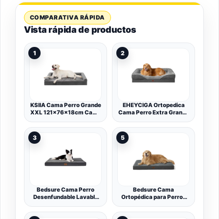
COMPARATIVA RÁPIDA
Vista rápida de productos
1
2
KSIIA Cama Perro Grande
EHEYCIGA Ortopedica
XXL 121x76x18cm Cama
Cama Perro Extra Grande
Ortopédica para Perros
106x76x18.5 cm, Gris
Grandes Sofá para Perros
Oscuro
Lavable y Desenfundable,
3
5
Gris
Bedsure Cama Perro
Bedsure Cama
Desenfundable Lavable
Ortopédica para Perros
Cojín, 112x81 cm Gris
Grandes Lavable,
Oscuro
104x74cm Gris