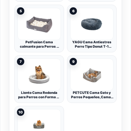
Mascotas, Espuma
76x50x8 cm Azul Marino
Corrugada Preformada,
con Asa, Extraíble, Doble
5
6
Cara, Impermeable, Talla
M, 76 x 51 x 8 cm, Gris
Paloma PGW241G01
PetFusion Cama
YAGU Cama Antiestres
calmante para Perros y
Perro Tipo Donut T-1
Gatos, Cama de Espuma
(52x52x13 cm) – Cama
viscoelástica
para Perros y Gatos
antiansiedad para Perros
Suave y Acolchada –
7
9
pequeños, Gatos, Manta
Cama Redonda Perro
Suelta Que promueve
Antiestrés con Tejido
madrigueras y
Calmante, Lavable y Base
amasamiento, Mediana
Antideslizante - Antracita
(76 x 61 cm)
Lionto Cama Redonda
PETCUTE Cama Gato y
para Perros con Forma de
Perros Pequeños,Camas
Donut, Cojín Sofá, 55 cm
para Perros,Ortopédica
Ø Gris
Cama para Perros de
Espuma Viscoelástica
10
con Funda extraíble,Sofá
Cama para Mascotas
Lavable y Antideslizante