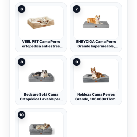
Mascotas, Acolchado
viscoelástica para Perros
Suave, Bordes Elevados,
Grandes, Lavable,
6
7
Funda Extraíble y Lavable,
Transpirable,
106 x 71 x 18 cm,
Antideslizante
Antideslizante, Gris Claro
PGW077G02
VEEL PET Cama Perro
EHEYCIGA Cama Perro
ortopédica antiestrés
Grande Impermeable,
Lavable Funda
Colchon Perro Ortopedica
Impermeable (Small)
Espuma Viscoelástica,
Colchoneta Cojin Perro
8
9
con Lavable Desmontable
Funda, Gris,
89x58x7.5cm
Bedsure Sofá Cama
Nobleza Cama Perros
Ortopédica Lavable para
Grande, 106x80x17cm,
Perros Grandes,
Sofá Perro con Espuma
106x80cm, Gris
Viscoelástica, Cama
Ortopédica Perros
10
Lavable y Impermeable,
Colchon Perro Medianos
Desenfundable, Gris