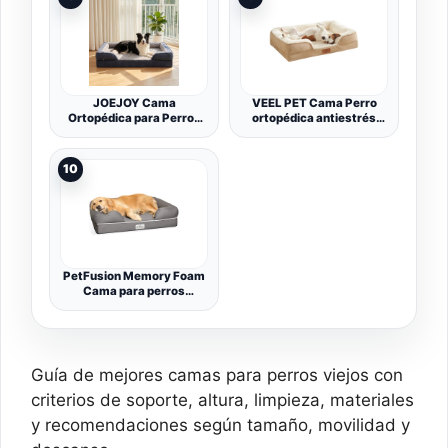
lavable, gris, 89 x 56 x 8
Huevo, Forro
cm (L x W x H)
Impermeable, Funda
Lavable, Sofá para Perros
Grandes, Mayores y
Artríticos
JOEJOY Cama
VEEL PET Cama Perro
Ortopédica para Perros
ortopédica antiestrés
Grandes XL, Sofá de
Lavable Funda
Espuma Viscoelástica en
Impermeable (Small)
Forma de Huevo
10
89x64x17 cm, Funda
Extraíble y Lavable, Base
Antideslizante con Forro
Impermeable, Gris
Oscuro
PetFusion Memory Foam
Cama para perros
medianos y grandes, gris
Guía de mejores camas para perros viejos con
criterios de soporte, altura, limpieza, materiales
y recomendaciones según tamaño, movilidad y