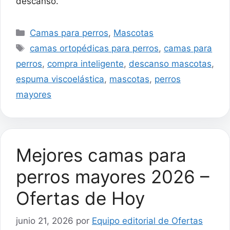
descanso.
Categorías
Camas para perros
,
Mascotas
Etiquetas
camas ortopédicas para perros
,
camas para
perros
,
compra inteligente
,
descanso mascotas
,
espuma viscoelástica
,
mascotas
,
perros
mayores
Mejores camas para
perros mayores 2026 –
Ofertas de Hoy
junio 21, 2026
por
Equipo editorial de Ofertas