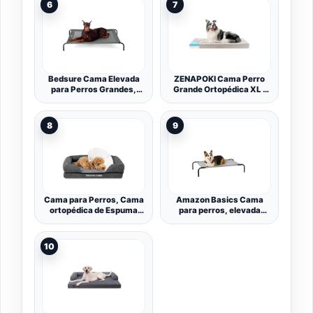
6
7
Bedsure Cama Elevada
ZENAPOKI Cama Perro
para Perros Grandes,
Grande Ortopédica XL -
Gris, 124x80 cm
Cojines para Perros
Espuma con Memoria -
Manta Removible
8
9
Resistente al Agua
Lavable en Lavadora,
110x70x9cm
Cama para Perros, Cama
Amazon Basics Cama
ortopédica de Espuma
para perros, elevada
viscoelástica
refrescante para
Impermeable para Perros,
mascotas, tela, Medium,
Alivia la Artritis de Las
Gris, 110 x 65 x 19 cm (L x
10
Mascotas y el Dolor de
An x Al)
displasia de Cadera,
terapéutica y de Apoyo,
Fundas Lavables