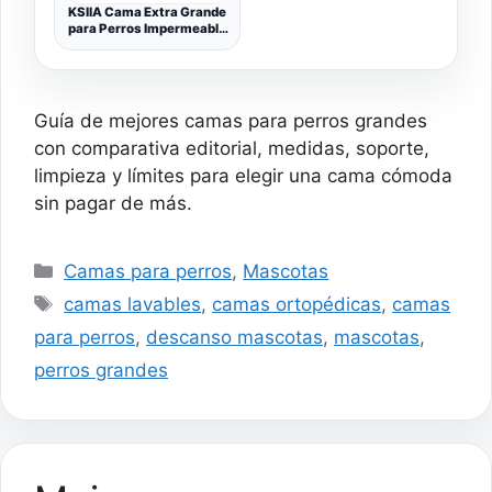
KSIIA Cama Extra Grande
para Perros Impermeable
Ortopédica XL Sofá Cama
para Perros con Refuerzo
en Forma de U, Funda
Extraíble Lavable y Base
Antideslizante, Gris
Guía de mejores camas para perros grandes
Oscuro, 104x68x17cm
con comparativa editorial, medidas, soporte,
limpieza y límites para elegir una cama cómoda
sin pagar de más.
Categorías
Camas para perros
,
Mascotas
Etiquetas
camas lavables
,
camas ortopédicas
,
camas
para perros
,
descanso mascotas
,
mascotas
,
perros grandes