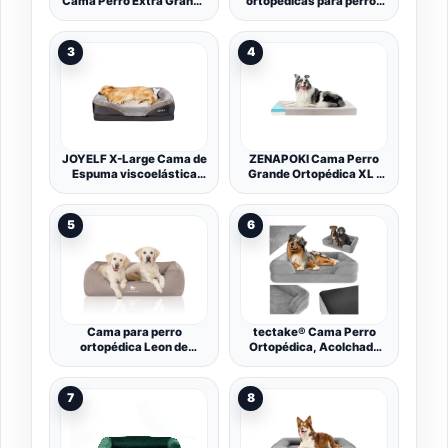
Cama Perro Extra Grande
ortopédicas para perros
106x76x18.5 cm, Gris
grandes, 4.5 "camas para
Oscuro
perros de espuma de
memoria, forro resistente
3
4
a prueba de agua extraíble
y lavable, fondo
antideslizante, gris 46
"x28" x8 "
JOYELF X-Large Cama de
ZENAPOKI Cama Perro
Espuma viscoelástica
Grande Ortopédica XL -
para Perros, Cama
Cojines para Perros
ortopédica para Perros y
Espuma con Memoria -
sofá con Funda extraíble
Manta Removible
5
6
Lavable y Juguete
Resistente al Agua
chirriador como Regalo
Lavable en Lavadora,
110x70x9cm
Cama para perro
tectake® Cama Perro
ortopédica Leon de
Ortopédica, Acolchado
Knuffelwuff,
Espuma Viscoelástica,
impermeable
Funda Impermeable
Lavable, Base
7
8
Antideslizante, Cama
Perros Grandes y
Medianos, Confort,