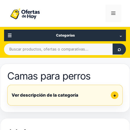
Saltar
al
Menú
contenido
☰
⌄
Categorías
Buscar
⌕
productos,
ofertas
o
Camas para perros
comparativas
Ver descripción de la categoría
+