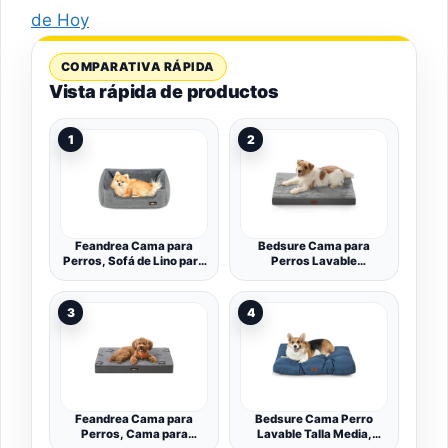
de Hoy
COMPARATIVA RÁPIDA
Vista rápida de productos
1
2
Feandrea Cama para
Bedsure Cama para
Perros, Sofá de Lino para
Perros Lavable
Mascotas, Bordes
pequeños-Cojín cómodo
Elevados, Fondo
para Perros74x46x7cm
Antideslizante, Funda
3
4
Extraíble para Lavado,
Tamaño M para Perros
Pequeños, 70 x 55 x 21
cm, Gris Claro PGW10GG
Feandrea Cama para
Bedsure Cama Perro
Perros, Cama para
Lavable Talla Media,