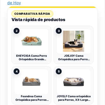
de Hoy
COMPARATIVA RÁPIDA
Vista rápida de productos
2
3
EHEYCIGA Cama Perro
JOEJOY Cama
Ortopédica Grande
Ortopédica para Perros
106x76 cm, Sofá Cama
Grandes XL, Sofá de
con Respaldo Alto,
Espuma Viscoelástica en
Colchón Perro
Forma de Huevo
4
5
Viscoelastica
89x64x17 cm, Funda
Impermeable, Funda
Extraíble y Lavable, Base
Lavable, Verde
Antideslizante con Forro
Impermeable, Gris
Oscuro
Feandrea Cama
JOYELF Cama ortopédica
Ortopédica para Perros,
para Perros, XX-Large,
Sofá, Cama para
Cama de Espuma