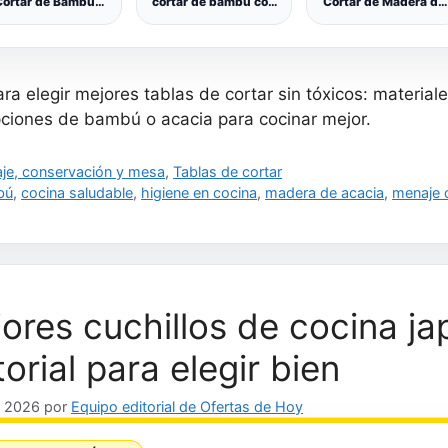
Cortar de Bambú
cortar de bambú con
Cortar de Madera de
x34 cm – Gruesa,
ranura para zumo, 40
Acacia-
tideslizante y con
x 30 x 1 cm, tabla de
(35x25x2.6cm)
nura Antigoteo –
madera maciza
Tabla de Cortar
Duradera y
Cocina Hecha a Mano
ltifuncional para
Trinchar Tabla de
ra elegir mejores tablas de cortar sin tóxicos: materia
arne, Verduras y
Carne- con Patas
Cocina Diaria
Antideslizantes,
pciones de bambú o acacia para cocinar mejor.
Asas Laterales y
Ranura para Jugos
gorías
je, conservación y mesa
,
Tablas de cortar
uetas
bú
,
cocina saludable
,
higiene en cocina
,
madera de acacia
,
menaje 
ores cuchillos de cocina j
torial para elegir bien
, 2026
por
Equipo editorial de Ofertas de Hoy