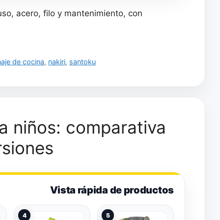
Alemán de Alto
Mango de
so, acero, filo y mantenimiento, con
Carbono, Cuchillos
Polioximetileno (POM)
Cocinero para Frutas,
Color Negro
Verduras, Carne
aje de cocina
,
nakiri
,
santoku
a niños: comparativa
rsiones
Vista rápida de productos
4
5