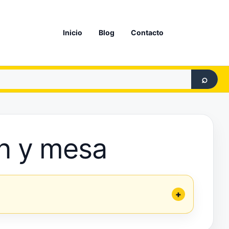
Inicio
Blog
Contacto
⌕
n y mesa
+