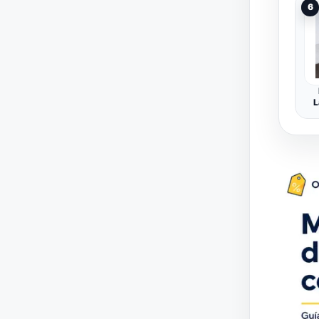
6
L
I
B
D
po
g
Gr
Co