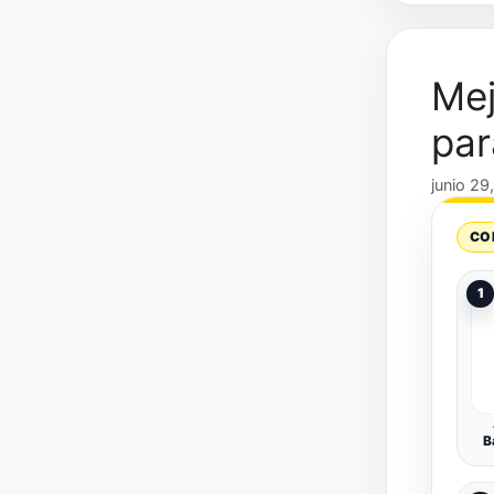
Mej
par
junio 29
CO
1
B
Di
LC