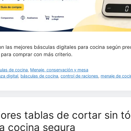
n las mejores básculas digitales para cocina según preci
 para comprar con más criterio.
gorías
ulas de cocina
,
Menaje, conservación y mesa
uetas
za digital
,
básculas de cocina
,
control de raciones
,
menaje de coci
ores tablas de cortar sin t
a cocina segura