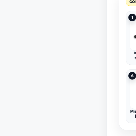
CO
1
6
Mi