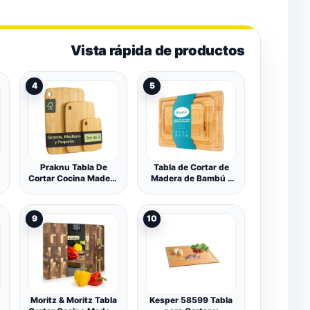
Vista rápida de productos
4
5
Praknu Tabla De
Tabla de Cortar de
a
Cortar Cocina Madera
Madera de Bambú -
Bambú - Juego De 3
Juego de 3 Tablas de
Piezas - Versátil y
Madera para Pan,
Robusta - Bambú
Carne, Queso,
9
10
FSC® Sostenible Para
Verduras, Desayuno
Verduras, Carne Y
- Pequeño, Mediano,
Pan - Varios Tamaños
Grande - Tabla de
Cocina Profesional
para Cortar -
Bandejas para Servir
Moritz & Moritz Tabla
Kesper 58599 Tabla