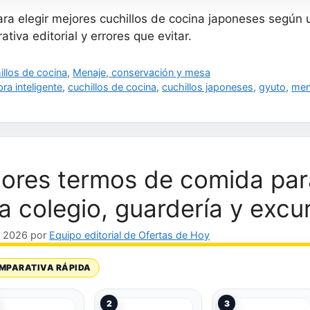
ra elegir mejores cuchillos de cocina japoneses según u
tiva editorial y errores que evitar.
gorías
illos de cocina
,
Menaje, conservación y mesa
uetas
ra inteligente
,
cuchillos de cocina
,
cuchillos japoneses
,
gyuto
,
men
ores termos de comida par
a colegio, guardería y excu
, 2026
por
Equipo editorial de Ofertas de Hoy
MPARATIVA RÁPIDA
2
3