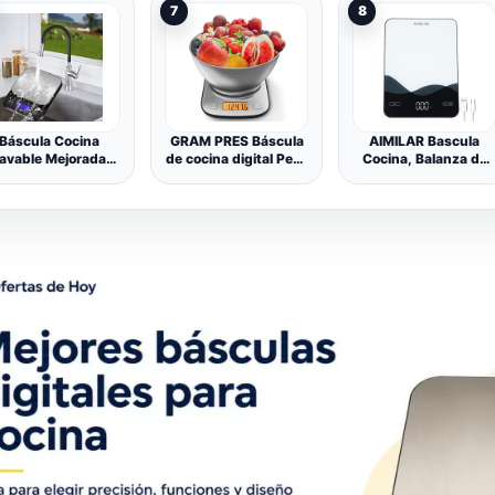
7
8
Inoxidable (Pilas
Incluidas), Pesa
hasta 11 Libras,
Negro
Báscula Cocina
GRAM PRES Báscula
AIMILAR Bascula
avable Mejorada
de cocina digital Peso
Cocina, Balanza de
P67 Impermeable,
gramo y Oz con IPX6
Cocina Digital
áscula de Cocina
Waterproof,Báscula
Recargable USB C
igital Recargable
de cocina digital
10kg con Pantalla
r USB de 5Kg, 0,1
profesional de acero
LED Pesa de
/0,01 oz Onzas y
inoxidable
Alimentos Onzas y
amos de Precisión
11lb/0.01oz con
Gramos para Hornear
para Hornear y
cuenco para hornear
y Cocinar
cinar con Pérdida
de Peso