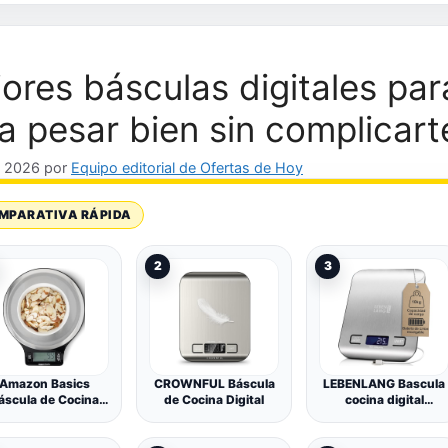
ores básculas digitales par
a pesar bien sin complicart
, 2026
por
Equipo editorial de Ofertas de Hoy
MPARATIVA RÁPIDA
2
3
Amazon Basics
CROWNFUL Báscula
LEBENLANG Bascula
áscula de Cocina
de Cocina Digital
cocina digital
gital con Pantalla
recargable USB -
D, sin bisfenol A
Hasta 10 kg
(BPA), de Acero