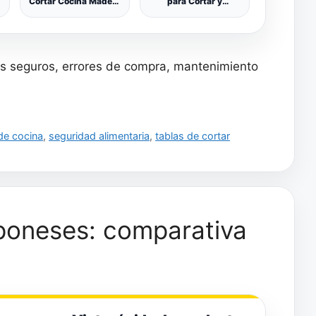
Cortar Cocina Madera
para Cortar y
- 41 x 30 x 3 cm -
Protector, de bambú,
Madera Cortar Cocina
56 x 50 cm
de Acacia
Antibacteriana -
Tabla Madera Cocina
les seguros, errores de compra, mantenimiento
para Cortar Pan,
Verduras, Fruta,
Carne y Queso
de cocina
,
seguridad alimentaria
,
tablas de cortar
aponeses: comparativa