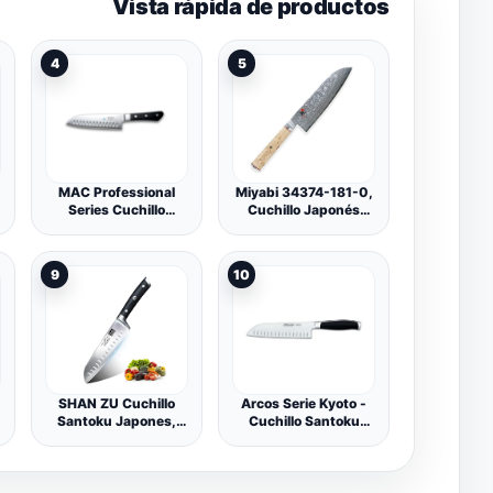
Vista rápida de productos
4
5
MAC Professional
Miyabi 34374-181-0,
Series Cuchillo
Cuchillo Japonés
Santoku con
Santoku, 180mm,
muescas de 16,5 cm,
Plata
MSK-65
9
10
SHAN ZU Cuchillo
Arcos Serie Kyoto -
Santoku Japones,
Cuchillo Santoku
Cuchillos de Cocina
Cuchillo Asiático -
Profesionales 18cm, 7
Hoja de Acero
''Cuchillo Chef de
Inoxidable Forjado
Acero Inoxidable
NITRUM 185 mm -