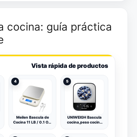
a cocina: guía práctica
e
Vista rápida de productos
4
5
Meilen Bascula de
UNIWEIGH Bascula
Cocina 11 LB / 0.1 OZ,
cocina,peso cocina
Bascula Precision 5
digital en gramos y
KG /0.1 G, Peso de
onzas para pesar
Cocina para Cocinar y
alimentos,hornear,co