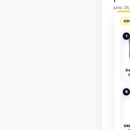
junio 26
CO
1
De
6
DA