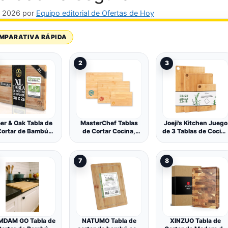
, 2026
por
Equipo editorial de Ofertas de Hoy
MPARATIVA RÁPIDA
2
3
er & Oak Tabla de
MasterChef Tablas
Joeji's Kitchen Juego
Cortar de Bambú
de Cortar Cocina,
de 3 Tablas de Cocin
38x25x2 cm
Juego de 3 Piezas de
- Tablas de Cortar
Preaceitada
Tabla en Bambu -
Cocina de 100%
38x27,5 cm /
Madera Bambú -
7
8
34x23,5 cm / 23x15
Ranura y Agujero
cm, Ideal como Cortar
para Colgarla - Eco
Pan, Jamon,
Resistente e
Verduras y Quesos,
Naturalmente
Cutting Board Set,
Antimicrobiano -
Sostenible
Diferentes Tamaños
MDAM GO Tabla de
NATUMO Tabla de
XINZUO Tabla de