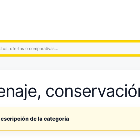
s
naje, conservació
descripción de la categoría