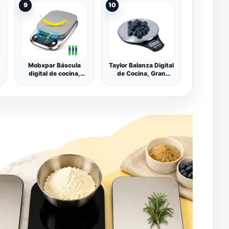
9
10
Hornear, Batería de
cinar,balanza de
Litio Integrada de
cocina con 7
300 mAh, Carga Tipo
unidades de
C Recargable, Blanco
pesaje/Pantalla
LED/Función de
tara,Acero
inoxidable,negro
Mobxpar Báscula
Taylor Balanza Digital
digital de cocina,
de Cocina, Gran
báscula digital
Precisión con
profesional, de acero
Función de Peso con
inoxidable, precisión
Tara, Acero
hasta 0,1 g (5 kg de
Inoxidable, 5 kg de
peso máximo),
Capacidad
báscula de alimentos
de precisión con
función tara