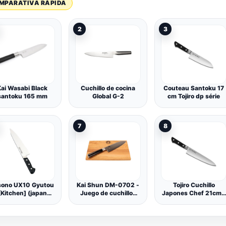
MPARATIVA RÁPIDA
2
3
Kai Wasabi Black
Cuchillo de cocina
Couteau Santoku 17
santoku 165 mm
Global G-2
cm Tojiro dp série
7
8
sono UX10 Gyutou
Kai Shun DM-0702 -
Tojiro Cuchillo
[Kitchen] (japan
Juego de cuchillos
Japones Chef 21cm -
import)
japoneses
Cuchillos da Cucina
ultraafilados y tabla
Profesionales - 3
de cortar 100%
Capas VG10 Dp Série
hecha a mano