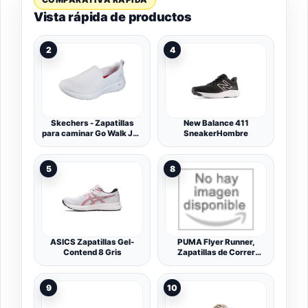
Vista rápida de productos
2
4
Skechers - Zapatillas
New Balance 411
para caminar Go Walk Joy
SneakerHombre
para mujer
5
8
ASICS Zapatillas Gel-
PUMA Flyer Runner,
Contend 8 Gris
Zapatillas de Correr
Unisex Adulto
9
10