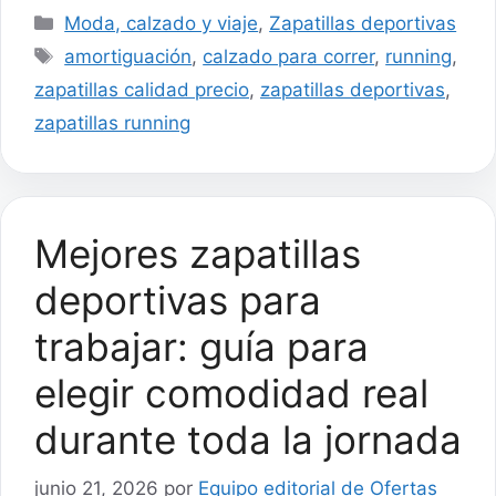
Categorías
Moda, calzado y viaje
,
Zapatillas deportivas
Etiquetas
amortiguación
,
calzado para correr
,
running
,
zapatillas calidad precio
,
zapatillas deportivas
,
zapatillas running
Mejores zapatillas
deportivas para
trabajar: guía para
elegir comodidad real
durante toda la jornada
junio 21, 2026
por
Equipo editorial de Ofertas