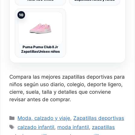
10
Puma Puma Club II Jr
ZapatillasUnisex niños
Compara las mejores zapatillas deportivas para
niños según uso diario, colegio, deporte ligero,
cierre, suela, talla y detalles que conviene
revisar antes de comprar.
Categorías
Moda, calzado y viaje
,
Zapatillas deportivas
Etiquetas
calzado infantil
,
moda infantil
,
zapatillas