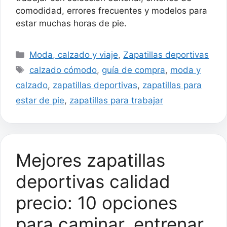
comodidad, errores frecuentes y modelos para
estar muchas horas de pie.
Categorías
Moda, calzado y viaje
,
Zapatillas deportivas
Etiquetas
calzado cómodo
,
guía de compra
,
moda y
calzado
,
zapatillas deportivas
,
zapatillas para
estar de pie
,
zapatillas para trabajar
Mejores zapatillas
deportivas calidad
precio: 10 opciones
para caminar, entrenar