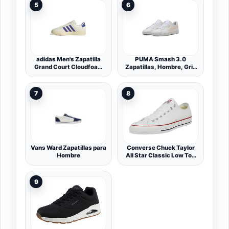
5
6
adidas Men's Zapatilla
PUMA Smash 3.0
Grand Court Cloudfoam
Zapatillas, Hombre, Gris
Comfort
Azulejo Puma Negro
Puma, 40 EU
7
8
Vans Ward Zapatillas para
Converse Chuck Taylor
Hombre
All Star Classic Low Top
DEPORTIVAS PLANAS
Unisex
9