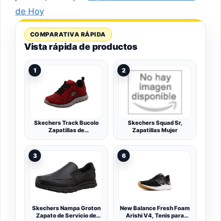
de Hoy
COMPARATIVA RÁPIDA
Vista rápida de productos
1
2
Skechers Track Bucolo
Skechers Squad Sr,
Zapatillas de
Zapatillas Mujer
runningHombre
3
6
Skechers Nampa Groton
New Balance Fresh Foam
Zapato de Servicio de
Arishi V4, Tenis para