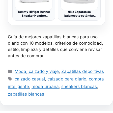
Tommy Hilfiger Runner
Nike Zapatos de
Sneaker Hombre
baloncesto estándar
Corporate Knit Rib Runner
StyleName para mujer,
Calzado Deportivo,
Rosa Oxford/rosa suave
Blanco (White), 40
claro, 35.5 EU
Guía de mejores zapatillas blancas para uso
diario con 10 modelos, criterios de comodidad,
estilo, limpieza y detalles que conviene revisar
antes de comprar.
Categorías
Moda, calzado y viaje
,
Zapatillas deportivas
Etiquetas
calzado casual
,
calzado para diario
,
compra
inteligente
,
moda urbana
,
sneakers blancas
,
zapatillas blancas