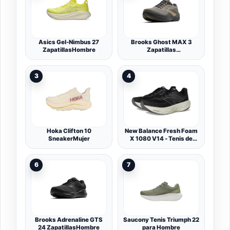
Asics Gel-Nimbus 27
Brooks Ghost MAX 3
ZapatillasHombre
Zapatillas
deportivasHombre
3
4
Hoka Clifton 10
New Balance Fresh Foam
SneakerMujer
X 1080 V14 - Tenis de
Correr para Mujer,
Negro/Phantom/Sal
Marina., 39 EU
6
7
Brooks Adrenaline GTS
Saucony Tenis Triumph 22
24 ZapatillasHombre
para Hombre