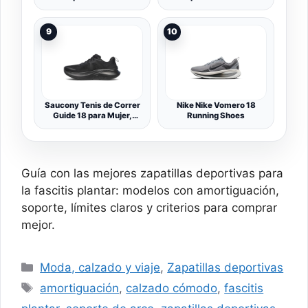
9
10
Saucony Tenis de Correr
Nike Nike Vomero 18
Guide 18 para Mujer,
Running Shoes
Negro/Blanco
Guía con las mejores zapatillas deportivas para
la fascitis plantar: modelos con amortiguación,
soporte, límites claros y criterios para comprar
mejor.
Categorías
Moda, calzado y viaje
,
Zapatillas deportivas
Etiquetas
amortiguación
,
calzado cómodo
,
fascitis