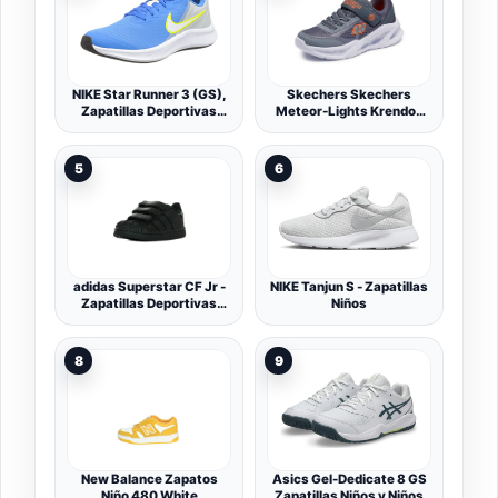
NIKE Star Runner 3 (GS),
Skechers Skechers
Zapatillas Deportivas
Meteor-Lights Krendox
Niños
ZapatillasNiños
5
6
adidas Superstar CF Jr -
NIKE Tanjun S - Zapatillas
Zapatillas Deportivas
Niños
Niños
8
9
New Balance Zapatos
Asics Gel-Dedicate 8 GS
Niño 480 White
Zapatillas Niños y Niños