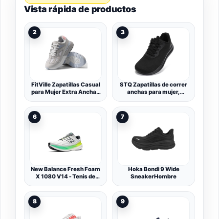
Vista rápida de productos
2
3
FitVille Zapatillas Casual
STQ Zapatillas de correr
para Mujer Extra Anchas
anchas para mujer,
Zapatillas Running
ligeras, zapatillas
Mujeres para Pies Planos
anchas, cómodas,
Calzado Ancho Especial
ortopédicas, para
6
7
Adecuado Aliviar Dolor
juanetes, dedos en
martillo, odema
New Balance Fresh Foam
Hoka Bondi 9 Wide
X 1080 V14 - Tenis de
SneakerHombre
Correr para Hombre,
Clementina/Angora/Cem
ento Negro
8
9