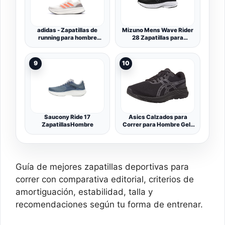
adidas - Zapatillas de
Mizuno Mens Wave Rider
running para hombre
28 Zapatillas para
Ultraboost 5
correrHombre
9
10
Saucony Ride 17
Asics Calzados para
ZapatillasHombre
Correr para Hombre Gel-
Excite 9, Black/Carrier
Grey, 42 EU
Guía de mejores zapatillas deportivas para
correr con comparativa editorial, criterios de
amortiguación, estabilidad, talla y
recomendaciones según tu forma de entrenar.