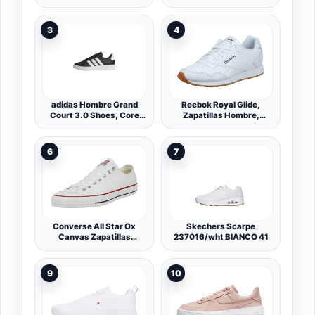
Hombre, Blanco Puro,
Shoes, Blanch
Blanco Puro, 40.5 EU
Cargo/Blanch
Cargo/Aurora Ink, 36 EU
3
4
adidas Hombre Grand
Reebok Royal Glide,
Court 3.0 Shoes, Core
Zapatillas Hombre,
Black/FTWR White/FTWR
Blanco (White/Collegiate
White, 36 EU
Navy/Gum), 45.5 EU
6
7
Converse All Star Ox
Skechers Scarpe
Canvas Zapatillas
237016/wht BIANCO 41
Blancas- UK 5.5
9
10