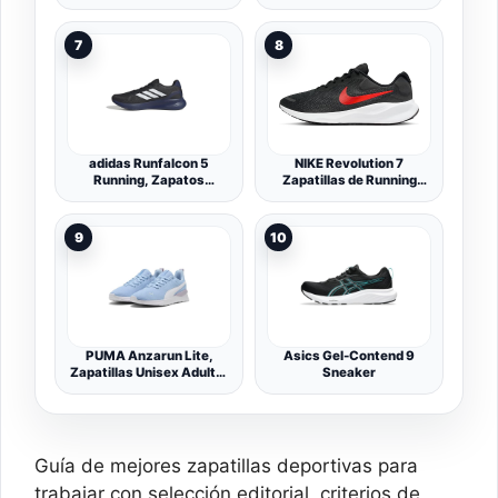
Alimentos.Hombre
Hombre
7
8
adidas Runfalcon 5
NIKE Revolution 7
Running, Zapatos
Zapatillas de Running
Hombre, Negro, 44 EU
para Asfalto-Hombre,
Shoe Unisex Adulto
9
10
PUMA Anzarun Lite,
Asics Gel-Contend 9
Zapatillas Unisex Adulto,
Sneaker
Haute Tropic Puma White
Silver Mist, 37 EU
Guía de mejores zapatillas deportivas para
trabajar con selección editorial, criterios de