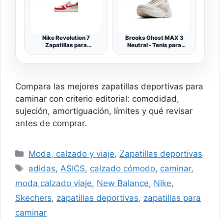
Nike Revolution 7
Brooks Ghost MAX 3
Zapatillas para
Neutral - Tenis para
correrHombre
Correr y Caminar para
Mujer
Compara las mejores zapatillas deportivas para
caminar con criterio editorial: comodidad,
sujeción, amortiguación, límites y qué revisar
antes de comprar.
Categorías
Moda, calzado y viaje
,
Zapatillas deportivas
Etiquetas
adidas
,
ASICS
,
calzado cómodo
,
caminar
,
moda calzado viaje
,
New Balance
,
Nike
,
Skechers
,
zapatillas deportivas
,
zapatillas para
caminar