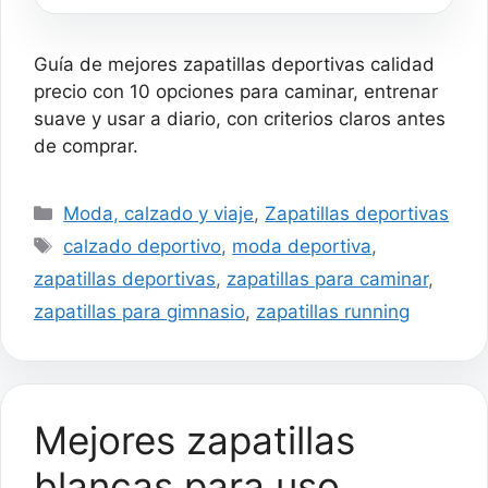
Elástico Zapatillas para
caminarHombre
Guía de mejores zapatillas deportivas calidad
precio con 10 opciones para caminar, entrenar
suave y usar a diario, con criterios claros antes
de comprar.
Categorías
Moda, calzado y viaje
,
Zapatillas deportivas
Etiquetas
calzado deportivo
,
moda deportiva
,
zapatillas deportivas
,
zapatillas para caminar
,
zapatillas para gimnasio
,
zapatillas running
Mejores zapatillas
blancas para uso