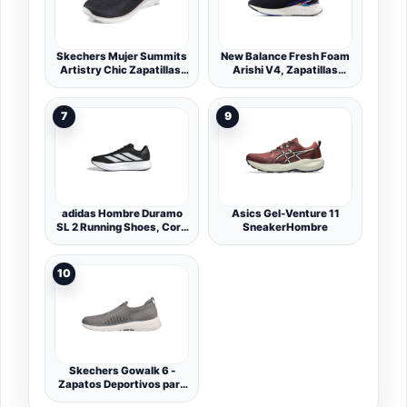
Skechers Mujer Summits
New Balance Fresh Foam
Artistry Chic Zapatillas,
Arishi V4, Zapatillas
Black Mesh/Light Pink
Hombre
Trim, 35 EU
7
9
adidas Hombre Duramo
Asics Gel-Venture 11
SL 2 Running Shoes, Core
SneakerHombre
Black/Cloud White/Grey
Five, 36 EU
10
Skechers Gowalk 6 -
Zapatos Deportivos para
Caminar con Ajuste