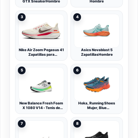
GTX SneakerHombre
Hombre
3
4
Nike Air Zoom Pegasus 41
Asics Novablast 5
Zapatillas para
ZapatillasHombre
correrHombre
5
6
New Balance Fresh Foam
Hoka, Running Shoes
X 1080 V14 - Tenis de
Mujer, Blue
Correr para Hombre,
Coral/Camellia, 39 1/3 EU
Clementina/Angora/Cem
ento Negro
7
8