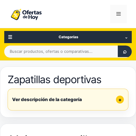
Saltar
al
Menú
contenido
☰
⌄
Categorías
Buscar
⌕
productos,
ofertas
o
Zapatillas deportivas
comparativas
Ver descripción de la categoría
+