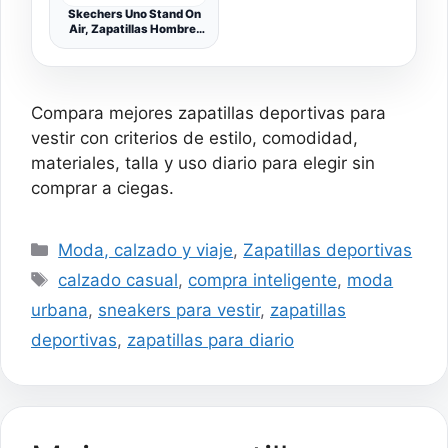
Skechers Uno Stand On
Air, Zapatillas Hombre,
Dark Black Durabuck
Trim, 42.5 EU
Compara mejores zapatillas deportivas para
vestir con criterios de estilo, comodidad,
materiales, talla y uso diario para elegir sin
comprar a ciegas.
Categorías
Moda, calzado y viaje
,
Zapatillas deportivas
Etiquetas
calzado casual
,
compra inteligente
,
moda
urbana
,
sneakers para vestir
,
zapatillas
deportivas
,
zapatillas para diario