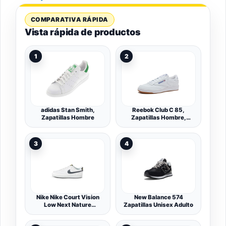
COMPARATIVA RÁPIDA
Vista rápida de productos
1
2
adidas Stan Smith,
Reebok Club C 85,
Zapatillas Hombre
Zapatillas Hombre,
Blanco Royal Gum, 44 EU
3
4
Nike Nike Court Vision
New Balance 574
Low Next Nature
Zapatillas Unisex Adulto
SneakerHombre