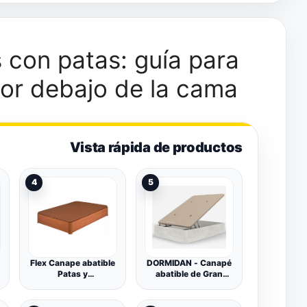
 con patas: guía para
jor debajo de la cama
Vista rápida de productos
4
5
Flex Canape abatible
DORMIDAN - Canapé
Patas y
abatible de Gran
accionamiento de
Capacidad con
Ruedas (150x190,
Esquinas
Cerezo)
Redondeadas en