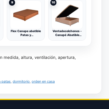
9
10
Madera, Base
tapizada 3D
Transpirable + 4
válvulas aireación
(artico, 135x190cm)
Flex Canape abatible
Ventadecolchones -
Patas y
Canapé Abatible
accionamiento de
Tapizado Serena con
Ruedas (135x190,
Patas y Tapa en
Cerezo)
Tejido 3D
Transpirable |
Terciopelo Beige |
 medida, altura, ventilación, apertura,
150 x 190 cm
 patas
,
dormitorio
,
orden en casa