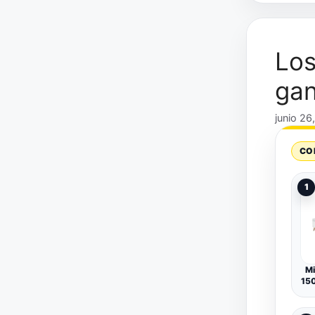
Los
gan
junio 26
CO
1
Mi
15
Al
C