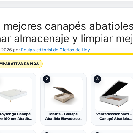
 mejores canapés abatibles
ar almacenaje y limpiar me
, 2026
por
Equipo editorial de Ofertas de Hoy
MPARATIVA RÁPIDA
2
3
roytengo Canapé
Matris - Canapé
Ventadecolchones -
0x190 cm Abatible
Abatible Elevado con
Canapé Abatible
to para Dormitorio,
Patas Elegance,
Tapizado Serena con
ama Dormitorio,
Arcón Gran
Patas y Tapa en
Esquinas
Capacidad, Base
Tejido 3D