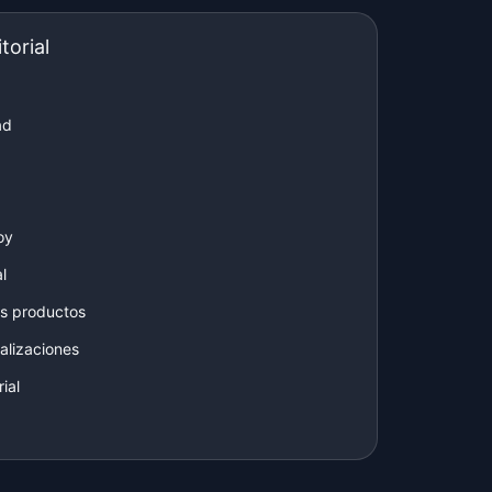
torial
ad
oy
l
s productos
alizaciones
ial