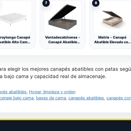
7
8
dondeadas con 4
Transpirable 3D,
Transpirable | Polipiel
atas Ligeramente
Apertura Hidráulica,
Blanco | 150 x 190
Inclinadas, Color
Estructura
cm
Blanco Mate
Reforzada, Varios
Tamaños y Colores -
con Montaje
roytengo Canapé
Ventadecolchones -
Matris - Canapé
atible Alto Cama
Canapé Abatible
Abatible Elevado con
135x190 cm,
Tapizado Serena con
Patas Elegance,
Dormitorio Gran
Patas y Tapa en
Arcón Gran
Capacidad Estilo
Tejido 3D
Capacidad, Base
rdico Color Blanco
Transpirable | Polipiel
Transpirable 3D,
n Patas Inclinadas
Gris | 150 x 190 cm
Apertura Hidráulica,
ra elegir los mejores canapés abatibles con patas según
Madera
Estructura
Reforzada, Varios
za bajo cama y capacidad real de almacenaje.
Tamaños y Colores -
Sin Montaje
gorías
pés abatibles
,
Hogar, limpieza y orden
uetas
cenaje bajo cama
,
bases de cama
,
canapés abatibles
,
canapés con