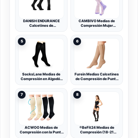
DANISH ENDURANCE
CAMBIVO Medias de
Calcetines de
Compresión Mujer
Compresión Algodón
Hombre 3Pares,
Orgánico, Mujer y
Calcetines Compresion
Hombre, Deporte,
20-30mmHg, Medias de
5
6
Recuperación, 1 y 3 Pack,
Compresion Varices para
Negro, 35-38
Deporte, Running,
Ciclismo, Deportivos,
Senderismo, Viajes,
Enfermera
SocksLane Medias de
Furein Medias Calcetines
Compresión en Algodón
de Compresión de Punta
Mujeres. Calcetines
Abierta y Cierre de
Elásticos Ortopédicos
Cremallera Unisex
Antivárices
Hombre y Mujer
7
8
ACWOO Medias de
®BeFit24 Medias de
Compresión con la Punta
Compresión (18-21
Abierta, 2 Pares 15-20
mmHg, 90 Denieres,