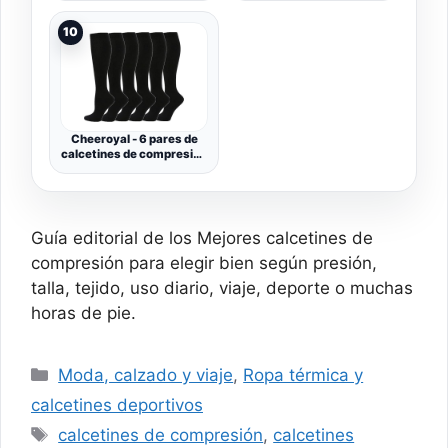
mmHg Calcetines de
Clase 1) para Hombres y
Compresión con Punta
Mujeres - Ideal para
10
Abierta, Calcetines de
Vuelos y Viajes, Edema,
Compresión sin Puntera,
Varices, Embarazo,
para Venas Varicosas,
Circulación Sanguínea y
Hinchazón, Edema
Recuperación - [ Size 2 -
Short: A - Negro ]
Cheeroyal - 6 pares de
calcetines de compresión
de 20 a 30 mmHg para
hombres y mujeres,
ideales para
recuperación,
enfermeros, correr,
Guía editorial de los Mejores calcetines de
maternidad, embarazo,
vuelos, viajes, deportes y
compresión para elegir bien según presión,
usos médicos
talla, tejido, uso diario, viaje, deporte o muchas
horas de pie.
Categorías
Moda, calzado y viaje
,
Ropa térmica y
calcetines deportivos
Etiquetas
calcetines de compresión
,
calcetines