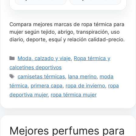
Mujer, Lana Merino, 180
Peso Mediano Camiseta
g/m²
Pantalón Ropa Interior
Deportivo Invierno
L48/L49
Compara mejores marcas de ropa térmica para
mujer según tejido, abrigo, transpiración, uso
diario, deporte, esquí y relación calidad-precio.
Categorías
Moda, calzado y viaje
,
Ropa térmica y
calcetines deportivos
Etiquetas
camisetas térmicas
,
lana merino
,
moda
térmica
,
primera capa
,
ropa de invierno
,
ropa
deportiva mujer
,
ropa térmica mujer
Mejores perfumes para