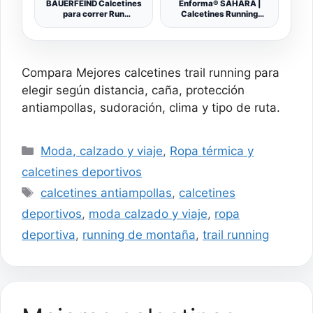
BAUERFEIND Calcetines
Enforma® SAHARA |
para correr Run
Calcetines Running
Performance
Hombre y Mujer -
Compression Socks, 1 par
Antiampollas y
Repelentes al Agua - Trail
Running y Crossfit -
Calcetines Deporte
Compara Mejores calcetines trail running para
Hombre y Mujer con
Compresión y Protección
elegir según distancia, caña, protección
Anatómica
antiampollas, sudoración, clima y tipo de ruta.
Categorías
Moda, calzado y viaje
,
Ropa térmica y
calcetines deportivos
Etiquetas
calcetines antiampollas
,
calcetines
deportivos
,
moda calzado y viaje
,
ropa
deportiva
,
running de montaña
,
trail running