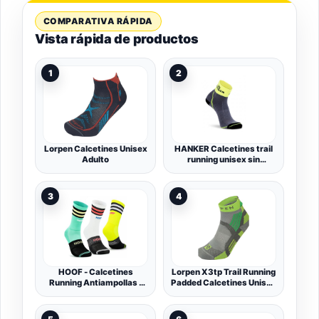
COMPARATIVA RÁPIDA
Vista rápida de productos
1
2
Lorpen Calcetines Unisex
HANKER Calcetines trail
Adulto
running unisex sin
costuras y antirozaduras
3
4
HOOF - Calcetines
Lorpen X3tp Trail Running
Running Antiampollas -
Padded Calcetines Unisex
Calcetines de Deporte
adulto
Ultraligeros y
Transpirables - Diseño