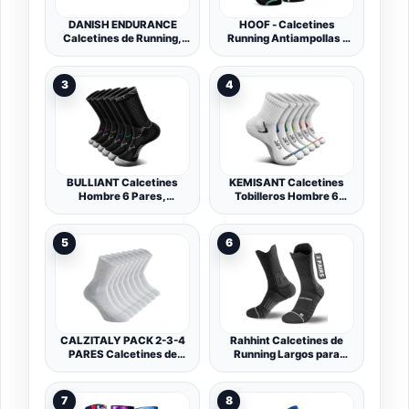
DANISH ENDURANCE
HOOF - Calcetines
Calcetines de Running,
Running Antiampollas -
Antiampollas, 3 y 5 Pack
Calcetines de Deporte
Ultraligeros y
Transpirables - Diseño
3
4
Acolchado en Metatarso -
Material Técnico
Vaporfeel - Unisex
BULLIANT Calcetines
KEMISANT Calcetines
Hombre 6 Pares,
Tobilleros Hombre 6
Calcetines Antiampollas
Pares, Calcetines Cortos
Deporte Compresivos
Deporte Running Ciclismo
Senderismo Medias
Hombre
5
6
Futbol,Transpirable con
Suela Totalmente
Acolchada
CALZITALY PACK 2-3-4
Rahhint Calcetines de
PARES Calcetines de
Running Largos para
Deporte Unisex, Tenis
Hombre, 3 Pares, Tallas
Padel Running Crossfit
35-51, COOLMAX
Fitness, Calcetines Suela
Transpirables,
7
8
Acolchada, Calcetines
Antiampollas,