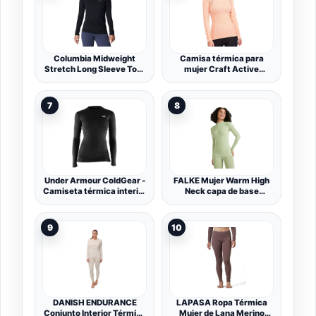
Columbia Midweight
Camisa térmica para
Stretch Long Sleeve Top,
mujer Craft Active
Ropa Interior Camiseta
Extreme X
Térmica para Mujer,
Black, Talla XS
7
8
Under Armour ColdGear -
FALKE Mujer Warm High
Camiseta térmica interior
Neck capa de base
para mujer, color negro
superior Ropa Interior
negro negro Talla:large
Térmica Para Climas De
Suaves a Fríos Secado
9
10
Rápido Transpirable Hilo
Funcional 1 pieza
DANISH ENDURANCE
LAPASA Ropa Térmica
Conjunto Interior Térmico
Mujer de Lana Merino