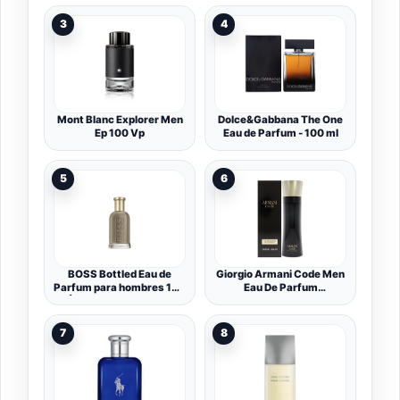
3
4
Mont Blanc Explorer Men
Dolce&Gabbana The One
Ep 100 Vp
Eau de Parfum - 100 ml
5
6
BOSS Bottled Eau de
Giorgio Armani Code Men
Parfum para hombres 100
Eau De Parfum
ml | Fragancia amaderada
Vaporizador, One size,
ambarina y especiada |
100 ml
Atemporal y de larga
7
8
duración