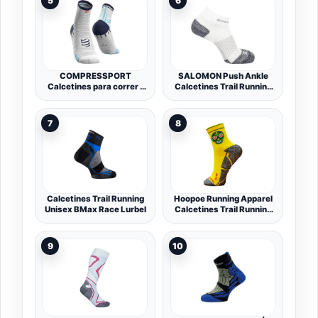
5
6
Acolchado en Metatarso -
Material Técnico
Vaporfeel - Unisex
COMPRESSPORT
SALOMON Push Ankle
Calcetines para correr -
Calcetines Trail Running
Pro Racing Socks V3 Run
Senderismo MTB,
High - Prevención de
Unisexo, Detalles
ampollas - Amortiguación
reflectantes, Gestión de
7
8
y transpirabilidad - Correr
la humedad,
y triatlón - Para
Amortiguación,
entrenamiento y
Blanco/Gris ., 10 ½ - 12
competición - Ligeros
Calcetines Trail Running
Hoopoe Running Apparel
Unisex BMax Race Lurbel
Calcetines Trail Running
Amarillos, Hombres,
Mujer, Divertidos, sin
Costuras, Térmicos,
9
10
Skully, Amarillo