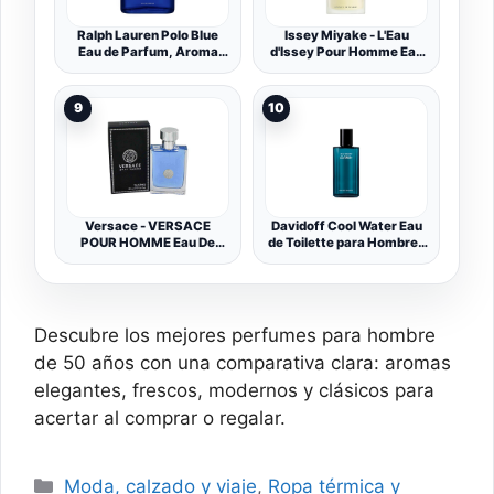
Ralph Lauren Polo Blue
Issey Miyake - L'Eau
Eau de Parfum, Aroma
d'Issey Pour Homme Eau
Amaderado, Fresco y
de Toilette - Perfume de
Sofisticado, Fragancia
Hombre Amaderado y
Intensa y Energizante,
Acuático con Yuzu, Nuez
9
10
Duración Prolongada,
Moscada y Sandalo -
Perfume de Lujo para
Fragancia Fresca y
Hombres, 75 ml
Sofisticada
Versace - VERSACE
Davidoff Cool Water Eau
POUR HOMME Eau De
de Toilette para Hombre |
Toilette vapo 100 ml
Fragancia aromática
masculina, fresca y con
notas de cilantro, menta y
lavanda | Intensidad
media | 75 ml
Descubre los mejores perfumes para hombre
de 50 años con una comparativa clara: aromas
elegantes, frescos, modernos y clásicos para
acertar al comprar o regalar.
Categorías
Moda, calzado y viaje
,
Ropa térmica y