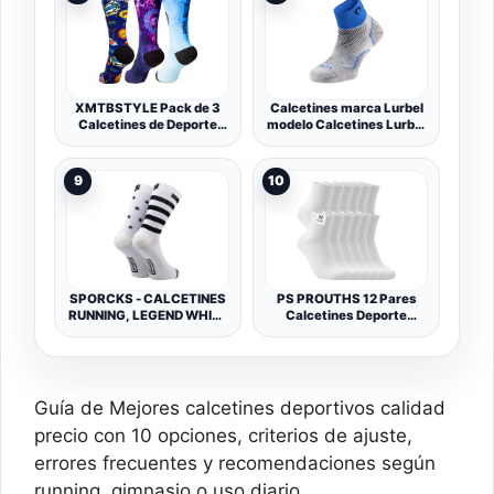
Anti Ampollas | MADE IN
Acolchados, con Soporte
ITALY
de Compresión y Arco
XMTBSTYLE Pack de 3
Calcetines marca Lurbel
Calcetines de Deporte
modelo Calcetines Lurbel
Hombre Mujer para
Distance Unisex Gris
Crossfit, Ciclismo, MTB,
claro
Running, Gimnasio
9
10
SPORCKS - CALCETINES
PS PROUTHS 12 Pares
RUNNING, LEGEND WHITE
Calcetines Deporte
M
Hombre Mujer – Pack
Calcetines Caña Media
Unisex para Running,
Gimnasio, Tenis, Trabajo,
Uso Diario – 85 % Algodón
Guía de Mejores calcetines deportivos calidad
Transpirables, Cómodos
y Suaves.
precio con 10 opciones, criterios de ajuste,
errores frecuentes y recomendaciones según
running, gimnasio o uso diario.