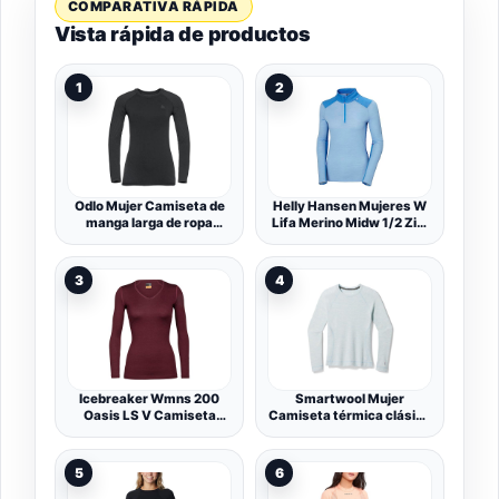
COMPARATIVA RÁPIDA
Vista rápida de productos
1
2
Odlo Mujer Camiseta de
Helly Hansen Mujeres W
manga larga de ropa
Lifa Merino Midw 1/2 Zip,
interior funcional
Azul Brillante, S
PERFORMANCE WARM
ECO
3
4
Icebreaker Wmns 200
Smartwool Mujer
Oasis LS V Camiseta
Camiseta térmica clásica
térmica Mujer
de Merino
5
6