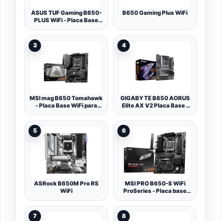
ASUS TUF Gaming B650-
B650 Gaming Plus WiFi
PLUS WiFi - Placa Base
AMD AM5 ATX
3
4
MSI mag B650 Tomahawk
GIGABYTE B650 AORUS
- Placa Base WiFi para
Elite AX V2 Placa Base -
Juegos (AMD AM5, ATX,
AMD Ryzen Serie 9000,
DDR5, PCIe 4.0, M.2,
VRM de 12+2+2 Fases,
SATA 6Gb/s, USB 3.2 Gen
hasta 8000 MHz DDR5
5
6
2, HDMI/DP, Wi-Fi 6E,
(OC), 1xPCIe 5.0 +
AMD Ryzen 7000 Series
2xPCIe 4.0 M.2, LAN 2,5
Procesadores de
GbE, WiFi 6E, USB 3.2 Gen
Escritorio)
2
ASRock B650M Pro RS
MSI PRO B650-S WiFi
WiFi
ProSeries - Placa base
(procesadores AMD
Ryzen serie
9000/8000/7000, AM5,
7
8
DDR5, PCIe 4.0, ranuras