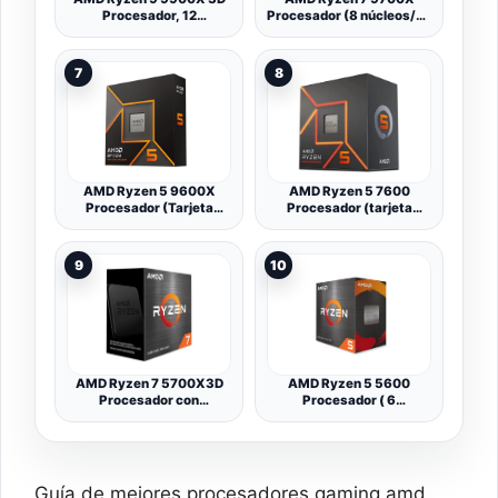
Procesador, 12
Procesador (8 núcleos/16
Núcleos/24 Hilos
Threads) 65W DTP,
Desbloqueados,
Socket AM5, 40MB
Arquitectura Zen 5, 140
Caché, Reloj de Aumento
7
8
Cache L2/L3, TDP 120W,
máx. hasta 5.5 GHz, sin
hasta 5,5 GHz Frecuencia
Ventilador
Boost, Socket AM5,
DDR5 & PCIe 5.0, Sin
disipador
AMD Ryzen 5 9600X
AMD Ryzen 5 7600
Procesador (Tarjeta
Procesador (tarjeta
gráfica Radeon integrada,
gráfica Radeon integrada,
6 núcleos/12 Threads,
6 núcleos/12 threads,
65W DTP, Socket AM5,
65W TDP, Socket AM5,
9
10
38MB Caché, Reloj de
38MB Caché, Reloj de
Aumento máx. hasta 5.4
aumento máx. hasta 5.1
GHz, sin Ventilador)
GHz,con ventilador
Wraith Stealh)
AMD Ryzen 7 5700X3D
AMD Ryzen 5 5600
Procesador con
Procesador ( 6
tecnología 3D V-Cache( 8
núcleos/12 Threads, 65W
núcleos/16 Threads,
DTP, Socket AM4, 16MB
105W TDP, Socket AM4,
Caché, Reloj de aumento
100Mb Caché, Reloj de
máx. hasta 4.4 Ghz,con
aumento máx. hasta 4,1
ventilador Wraith Stealh)
Guía de mejores procesadores gaming amd