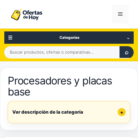
Saltar
al
Menú
contenido
☰
⌄
Categorías
Buscar
⌕
productos,
ofertas
o
Procesadores y placas
comparativas
base
Ver descripción de la categoría
+