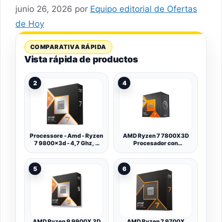
junio 26, 2026
por
Equipo editorial de Ofertas
de Hoy
COMPARATIVA RÁPIDA
Vista rápida de productos
2
4
Processore - Amd - Ryzen
AMD Ryzen 7 7800X3D
7 9800x3d - 4,7 Ghz, 8
Procesador con
Core, 104 Mb L2 E L3,
tecnología 3D V-Cache
Am5
(tarjeta gráfica Radeon
integrada, 8 núcleos/16
5
6
threads,120W
TDP,Socket AM5, 104MB
Caché, Reloj de aumento
máx. hasta 5.0 GHz, sin
ventilador)
AMD Ryzen 9 9900X 3D
AMD Ryzen 7 9700X