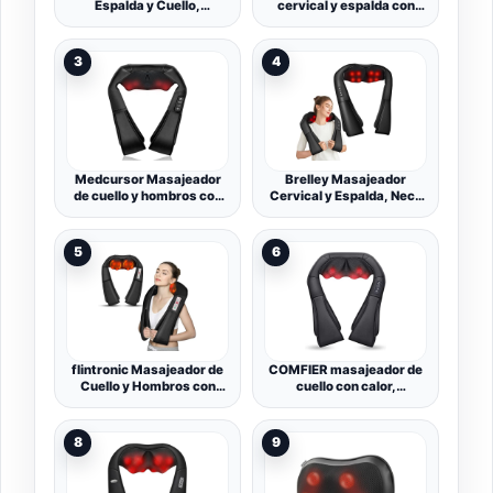
Espalda y Cuello,
cervical y espalda con
Masajeador Shiatsu,
calor relajante, shiatsu de
Neck Massager
tejido profundo
masajeador cervical,
3
4
hombro, espalda y
masajeador de cuello
Para uso en el
hogar/oficinas/automóvil
es (Negro)
Medcursor Masajeador
Brelley Masajeador
de cuello y hombros con
Cervical y Espalda, Neck
calor, almohada de
Massager
masaje Shiatsu de tejido
profundo 3D para
5
6
espalda, piernas, alivio
del dolor muscular
corporal, hogar, oficina
(negro)
flintronic Masajeador de
COMFIER masajeador de
Cuello y Hombros con
cuello con calor,
Calor, Shiatsu
inalámbrico Shiatsu 4D
Masajeador Cervical y
experto amasando
Espalda, 3D Masaje de
masajeador para el cuello,
8
9
Amasamiento Giratorio, 3
espalda, piernas, hombro,
Posiciones Ajustables
masajeadores Shiatsu
para Relajación de Fatiga
para la oficina en casa,