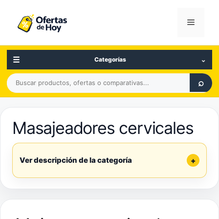
Saltar
al
Menú
contenido
☰
⌄
Categorías
Buscar
⌕
productos,
ofertas
o
Masajeadores cervicales
comparativas
Ver descripción de la categoría
+