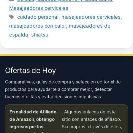
Masajeadores cervicales
Etiquetas
cuidado personal
,
masajeadores cervicales
,
masajeadores con calor
,
masajeadores de
espalda
,
shiatsu
Ofertas de Hoy
Comparativas, guías de compra y selección editorial de
productos para ayudarte a comprar mejor, detectar
buenas ofertas y evitar decisiones impulsivas.
En calidad de Afiliado
Algunos enlaces de este
de Amazon, obtengo
sitio son enlaces de afiliado.
ingresos por las
Si compras a través de ellos,