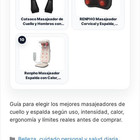
el Hogar y la Oficina
regalos para hombres,
Cotsoco Masajeador de
RENPHO Masajeador
Cuello y Hombros con
Cervical y Espalda,
Calor, Shiatsu
Masaje Espalda, para
Masajeador Cervical y
Hogar Oficina
Espalda, 3D Masaje de
10
amasamiento giratorio,
Velocidad Ajustable -
regalos originales
mujer/hombre, Gris
(B0BYYLTS5P)
Renpho Masajeador
Espalda con Calor,
Shiatsu Respaldo de
Masaje y Cuello,
Intensidad Regulable
Vibración Cojín de
Asiento, Silla de Masaje
Guía para elegir los mejores masajeadores de
para Toda la Espalda,
Cintura, Caderas - Beige
cuello y espalda según uso, intensidad, calor,
ergonomía y límites reales antes de comprar.
Categorías
Belleza, cuidado personal y salud diaria
,