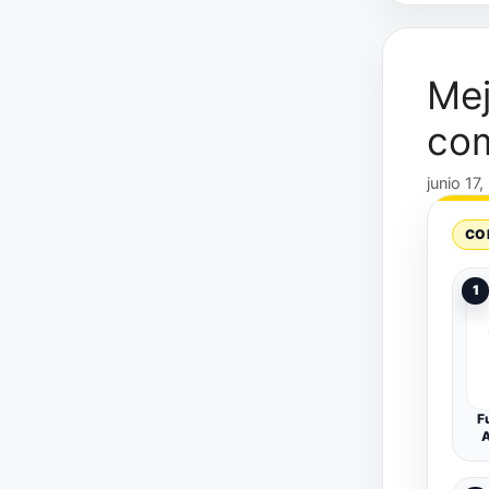
Mej
com
junio 17
CO
1
F
A
A