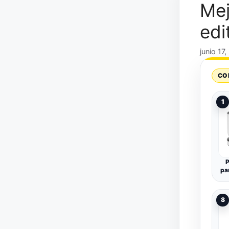
Mej
edi
junio 17
CO
1
P
pa
D
8
Be
Si