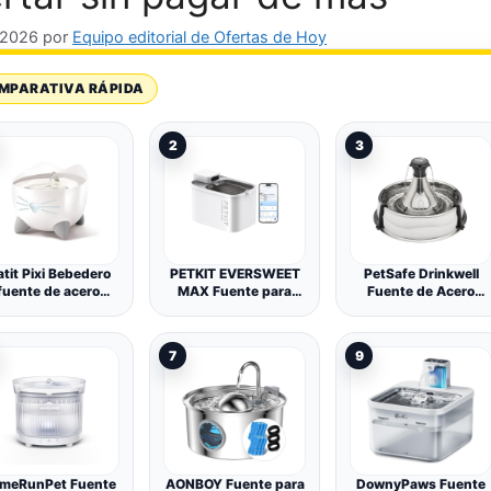
, 2026
por
Equipo editorial de Ofertas de Hoy
MPARATIVA RÁPIDA
2
3
tit Pixi Bebedero
PETKIT EVERSWEET
PetSafe Drinkwell
fuente de acero
MAX Fuente para
Fuente de Acero
inoxidable para
Gatos Sin Cable, con
Inoxidable
tos, 2.5 l, Blanca
Sensor de
Movimiento, Control
7
9
de App, con
5000mAh Batería
Recargable, 3L
Bebedero Gatos
Automático, Bandeja
de Acero Inoxidable
meRunPet Fuente
AONBOY Fuente para
DownyPaws Fuente