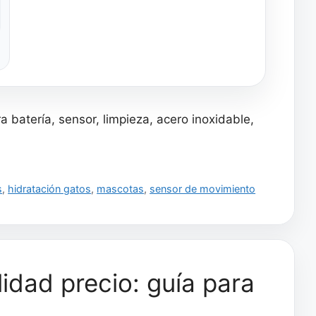
Bomba Ultra
Silenciosa, 2 Filtros
 batería, sensor, limpieza, acero inoxidable,
s
,
hidratación gatos
,
mascotas
,
sensor de movimiento
idad precio: guía para