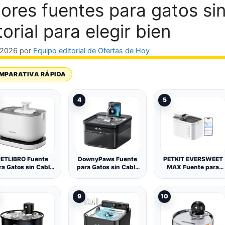
ores fuentes para gatos si
torial para elegir bien
, 2026
por
Equipo editorial de Ofertas de Hoy
MPARATIVA RÁPIDA
4
5
ETLIBRO Fuente
DownyPaws Fuente
PETKIT EVERSWEET
ra Gatos sin Cable
para Gatos sin Cable
MAX Fuente para
con Sensor de
con Sensor de
Gatos Sin Cable, con
Movimiento,
Movimiento, Negro
Sensor de
ockstream 2,5L
Movimiento, Control
9
10
bedero Gatos con
de App, con
Pilas 5000mAh,
5000mAh Batería
23dB Ultra
Recargable, 3L
lenciosa, Fácil de
Bebedero Gatos