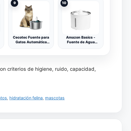
9
10
Cuádruple, Ultra
Silencioso, Fácil de
a
Limpiar, con LED 3
Filtros y 3 Esponjas
Cecotec Fuente para
Amazon Basics -
Gatos Automática
Fuente de Agua
Mascotas Pumba
Potable para Gatos
3200 Refresh INOX.
de Acero Inoxidable
Capacidad de 3,2L,
con 3 filtros, 3 L,
Acero Inoxidable,
Blanco
Filtro Alto
n criterios de higiene, ruido, capacidad,
Rendimiento,
Silenciosa, Diseño de
Cascada, IPX4, Fácil
Limpieza
atos
,
hidratación felina
,
mascotas