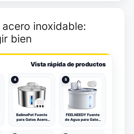
 acero inoxidable:
ir bien
Vista rápida de productos
4
5
BalimoPet Fuente
FEELNEEDY Fuente
para Gatos Acero
de Agua para Gatos
Inoxidable, 2,2L
sin Cable con 3 filtros
Bebedero Gatos con
(Blanco, ABS)
Cable Filtración