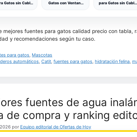
ra Gatos sin Cable
Gatos con Ventana
para Gatos sin Cable
Pila con Sensor de
Transparente, 3.2L
con Sensor de
Movimiento,
Bebedero Gatos de
Movimiento, Blanco
lenciosa Fuente de
Acero Inoxidable, 6
ua para Gatos con
Piezas de Filtros + 3
tería de 7800mAh,
Piezas Esponjas,
 mejores fuentes para gatos calidad precio con tabla, rank
Libre de BPA,
Diseño Hemisférico,
stalación Rápida y
Bomba de Agua
dad y recomendaciones según tu caso.
ácil Limpieza, 2L
Silenciosa, Multi-
Filtración
gorías
tes para gatos
,
Mascotas
uetas
deros automáticos
,
Catit
,
fuentes para gatos
,
hidratación felina
,
m
ores fuentes de agua inalá
a de compra y ranking edito
, 2026
por
Equipo editorial de Ofertas de Hoy