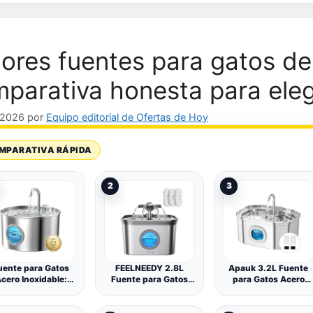
ores fuentes para gatos de
parativa honesta para eleg
, 2026
por
Equipo editorial de Ofertas de Hoy
MPARATIVA RÁPIDA
2
3
uente para Gatos
FEELNEEDY 2.8L
Apauk 3.2L Fuente
cero Inoxidable:
Fuente para Gatos
para Gatos Acero
Bebedero Gatos
Acero Inoxidable con
Inoxidable, Bebedero
utomatico - 2.2L
3 Filtros
Gatos, Silencioso
Fuente Gato
Fuente de Agua para