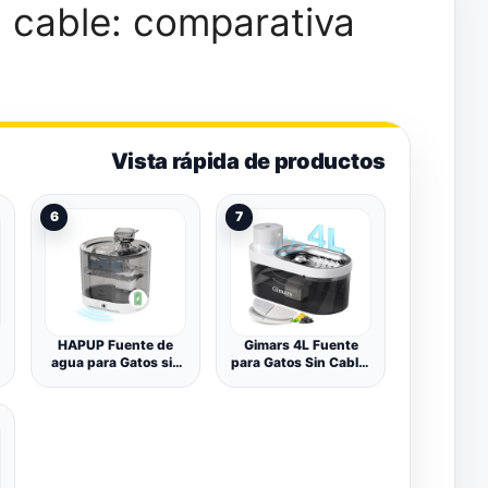
n cable: comparativa
Vista rápida de productos
6
7
HAPUP Fuente de
Gimars 4L Fuente
agua para Gatos sin
para Gatos Sin Cable:
Cable, 2,2L -
5000 mAh, Bebedero
Bebedero Automatico
Gatos con Sensor de
con Sensor de
Movimiento,
Movimiento, Pilas de
Automático
5000 mAh, Bomba
Dispensador de Agua
Silenciosa y Filtro
Inalámbrico con
Batería Recargable,