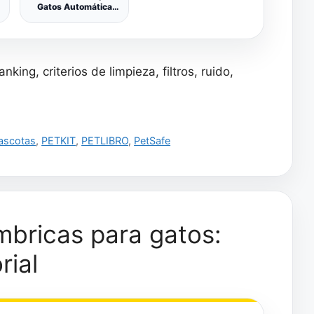
Gatos Automática
Mascotas Pumba
3200 Refresh INOX.
Capacidad de 3,2L,
Acero Inoxidable,
Filtro Alto
ing, criterios de limpieza, filtros, ruido,
Rendimiento,
Silenciosa, Diseño de
Cascada, IPX4, Fácil
Limpieza
ascotas
,
PETKIT
,
PETLIBRO
,
PetSafe
mbricas para gatos:
rial