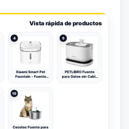
Vista rápida de productos
4
5
Xiaomi Smart Pet
PETLIBRO Fuente
Fountain - Fuente
para Gatos sin Cable
automática para
con Sensor de
Perros y Gatos de
Movimiento,
pequeño y Mediano
Dockstream 2,5L
10
tamaño con
Bebedero Gatos con
manantial de Agua
Pilas 5000mAh,
circulante, filtrado de
23dB Ultra
4 etapas, depósito de
Silenciosa, Fácil de
2L, App Xiaomi
Limpiar, sin BPA,
Home, Blanco
Dispensador Agua
Gatos
Cecotec Fuente para