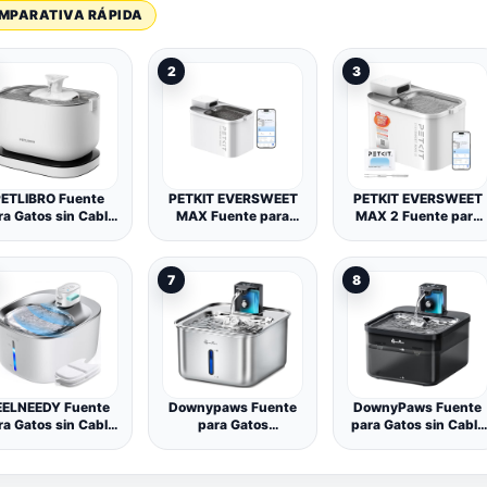
MPARATIVA RÁPIDA
2
3
ETLIBRO Fuente
PETKIT EVERSWEET
PETKIT EVERSWEET
ra Gatos sin Cable
MAX Fuente para
MAX 2 Fuente para
con Sensor de
Gatos Sin Cable, con
Gatos sin Cable,
Movimiento,
Sensor de
Resistente al Calor,
ockstream 2,5L
Movimiento, Control
con Sensor de
7
8
bedero Gatos con
de App, con
Movimiento,
Pilas 5000mAh,
5000mAh Batería
5000mAh Batería
23dB Ultra
Recargable, 3L
Recargable, Control
lenciosa, Fácil de
Bebedero Gatos
de App, 3L Bebedero
Limpiar, sin BPA,
Automático, Bandeja
Gatos Automático,
ispensador Agua
de Acero Inoxidable
Acero Inoxidable
Gatos
EELNEEDY Fuente
Downypaws Fuente
DownyPaws Fuente
ra Gatos sin Cable
para Gatos
para Gatos sin Cable
Pila con Sensor de
Inalámbrica 3L INOX,
con Sensor de
Movimiento
Bebedero Gatos
Movimiento, Negro
Automático con