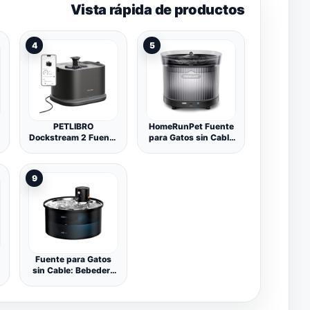
Vista rápida de productos
4
5
PETLIBRO
HomeRunPet Fuente
Dockstream 2 Fuente
para Gatos sin Cable
Agua Gatos,
a Pila con Sensor de
Bebedero Automático
Movimiento,
App WiFi, 23dB
Silenciosa Fuente de
9
Silencioso, Fácil
Agua para Gatos con
Limpieza, 3L Acero
Batería de 7800mAh,
Inoxidable, sin BPA —
Libre de BPA,
Versión Cable
Instalación Rápida y
Alimentación, Negro
Fácil Limpieza, 2L,
Nergo
Fuente para Gatos
sin Cable: Bebedero
Gatos Inalambrico -
3.2L Fuente Gato con
Sensor de