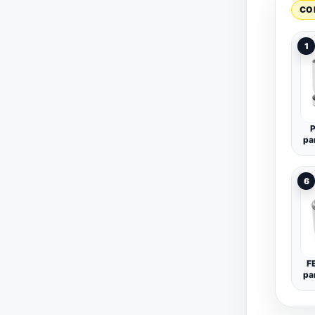
CO
1
P
pa
D
6
Be
Si
D
F
pa
a 