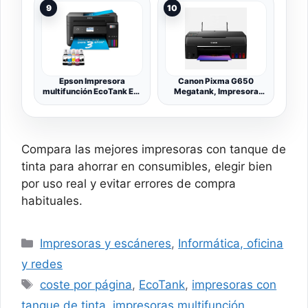
Impresión a Color,
9
10
Escaner, Copiadora, Wi-
Fi, Smart App, Blanca y
Gris Oscuro
Epson Impresora
Canon Pixma G650
multifunción EcoTank ET-
Megatank, Impresora
4850 A4 con depósito de
Fotográfica 3 en 1,
Tinta, conexión Wi-Fi y
Sistema de Inyección de
hasta 3 años de Tinta
Tinta, Depósitos de Tinta
incluida
Rellenables, Conectividad
WiFi, Pantalla LCD, Print,
Compara las mejores impresoras con tanque de
Ahorro de Energía, Negro
tinta para ahorrar en consumibles, elegir bien
por uso real y evitar errores de compra
habituales.
Categorías
Impresoras y escáneres
,
Informática, oficina
y redes
Etiquetas
coste por página
,
EcoTank
,
impresoras con
tanque de tinta
,
impresoras multifunción
,