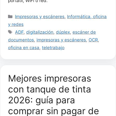
portátil, WiFi o red.
Categorías
Impresoras y escáneres
,
Informática, oficina
y redes
Etiquetas
ADF
,
digitalización
,
dúplex
,
escáner de
documentos
,
impresoras y escáneres
,
OCR
,
oficina en casa
,
teletrabajo
Mejores impresoras
con tanque de tinta
2026: guía para
comprar sin pagar de