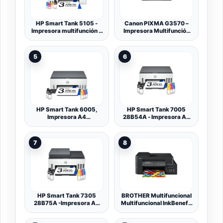
HP Smart Tank 5105 -
Canon PIXMA G3570 –
Impresora multifunción 3
Impresora Multifunción
en 1 (Wi-Fi, impresión
MegaTank, Copiadora y
móvil) - 3 años de Tinta
Escáner | Uso Doméstico |
incluida, depósito de Tinta
Conectividad Inalámbrica
5
6
Grande, Gran Alcance,
con Smartphone |
impresión
Impresoras Canon
HP Smart Tank 6005,
HP Smart Tank 7005
Impresora A4
28B54A - Impresora A4
Multifunción a Color,
Multifunción con Deposito
Inyección de Tinta, Wi-Fi
de Tinta Recargable,
de Doble Banda,
Impresión a Color,
7
8
Impresión automática a
Escaner, Copiadora, Wi-
Doble Cara, Escáner,
Fi, Smart App, Blanca y
Copiadora, Smart App,
Gris Oscuro
Tinta incluida hasta 3
años
HP Smart Tank 7305
BROTHER Multifuncional
28B75A -Impresora A4
Multifuncional InkBenefit
Multifunción con Deposito
Tank DCP-T720DW
de Tinta Recargable,