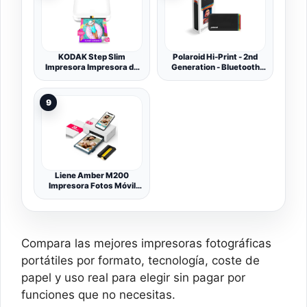
KODAK Step Slim
Polaroid Hi-Print - 2nd
Impresora Impresora de
Generation - Bluetooth
Fotos instantánea para
Connected 2x3 Pocket
Smartphone móvil
Photo, Dye-Sub Printer,
inalámbrica a Color,
Negro, Solo Impresora
9
portátil y Elegante;
Imprime Fotos Zink de
2x3 (5,1x7,5 cm), Blanco
Liene Amber M200
Impresora Fotos Móvil
con Batería Recargable
WiFi Impresora
Fotográfica Portátil con
20 Papeles 10x15cm,
Sublimación Térmica
Compara las mejores impresoras fotográficas
300DPI para
iOS/Android/PC
portátiles por formato, tecnología, coste de
papel y uso real para elegir sin pagar por
funciones que no necesitas.