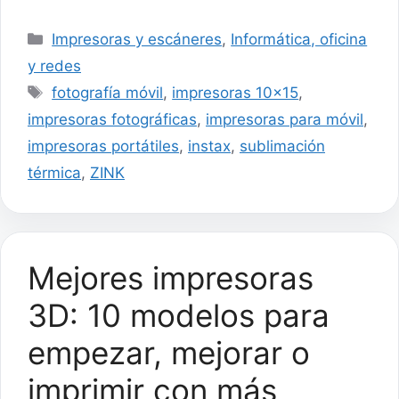
Categorías
Impresoras y escáneres
,
Informática, oficina
y redes
Etiquetas
fotografía móvil
,
impresoras 10x15
,
impresoras fotográficas
,
impresoras para móvil
,
impresoras portátiles
,
instax
,
sublimación
térmica
,
ZINK
Mejores impresoras
3D: 10 modelos para
empezar, mejorar o
imprimir con más