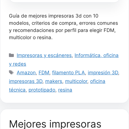
UI Interfaz Sencilla e
Intuitiva, 3 Modos de
Impresión Inteligente y
Purificador de
Guía de mejores impresoras 3d con 10
Aire,Tamaño de
Impresión
modelos, criterios de compra, errores comunes
153,36x77,76x175 mm³
y recomendaciones por perfil para elegir FDM,
multicolor o resina.
Categorías
Impresoras y escáneres
,
Informática, oficina
y redes
Etiquetas
Amazon
,
FDM
,
filamento PLA
,
impresión 3D
,
impresoras 3D
,
makers
,
multicolor
,
oficina
técnica
,
prototipado
,
resina
Mejores impresoras