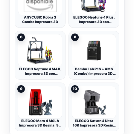
ANYCUBIC Kobra 3
ELEGOO Neptune 4 Plus,
Combo Impresora 3D
Impresora 3D con
Firmware de Klipper,
500mm/s Alta Velocidad,
Nivelación Automática en
6
8
121 Puntos, 300℃
Extrusor Directo, Tamaño
de Impresión de
320x320x385 mm
ELEGOO Neptune 4 MAX,
Bambu Lab P1S + AMS
Impresora 3D con
(Combo) Impresora 3D -
Firmware de Klipper,
P1SC, Bivolt
500mm/s Alta Velocidad,
Nivelación Automática en
9
10
121 Puntos, 300℃
Extrusor Directo, Tamaño
de Impresión de
420x420x480 mm³
ELEGOO Mars 4 MSLA
ELEGOO Saturn 4 Ultra
Impresora 3D Resina, 9K
16K Impresora 3D Resina
7" Pantalla Mono LCD, con
con Tapa Abatible