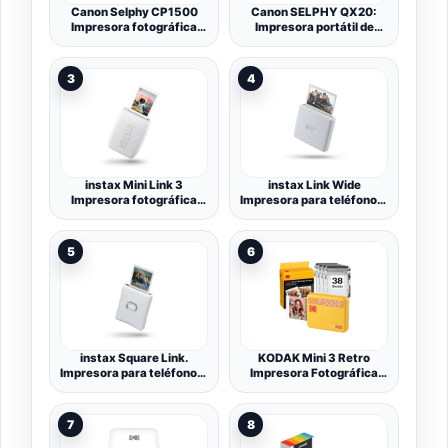
Canon Selphy CP1500
Canon SELPHY QX20:
Impresora fotográfica
Impresora portátil de
móvil (USB-C, WLAN,
Fotos por Wi-Fi,
inalámbrica, sublimación
sublimación de Tinta, 2
térmica, 300 x 300 PPP,
tamaños con Dorso
3
4
Ranura para Tarjeta de
Autoadhesivo, Carga
Memoria de Impresora,
USB-C. Blanco (Sin
aplicación Selphy Photo
Tinta/Papel).
Layout) Blanca
instax Mini Link 3
instax Link Wide
Impresora fotográfica
Impresora para teléfonos,
para Smartphone, Color
Color Blanco Ceniza.
Blanco Arcilla
5
6
instax Square Link.
KODAK Mini 3 Retro
Impresora para teléfonos,
Impresora Fotográfica
Color Blanco.
7,6×7,6cm, 38 Hojas,
Amarilla
7
8