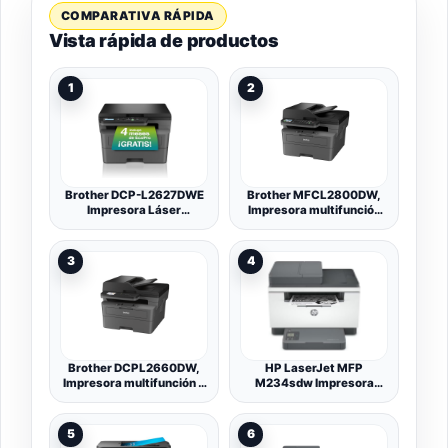
COMPARATIVA RÁPIDA
Vista rápida de productos
1
2
Brother DCP-L2627DWE
Brother MFCL2800DW,
Impresora Láser
Impresora multifunción
Monocromo 3en 1,
láser Monocromo WiFi
Eficiente Fácil de
con fax, impresión
Configurar y Conectar
automática a Doble Cara y
3
4
con Una Impresión Rápida
ADF de 50 Hojas
y Sin Errores
Brother DCPL2660DW,
HP LaserJet MFP
Impresora multifunción 3
M234sdw Impresora
en 1 láser Monocromo
láser multifunción,
WiFi con impresión
reembolso de 30 €,
automática a Doble Cara
Impresora, escáner,
5
6
copiadora, alimentador de