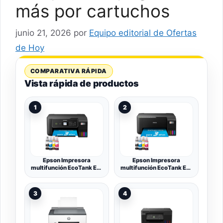
más por cartuchos
junio 21, 2026
por
Equipo editorial de Ofertas
de Hoy
COMPARATIVA RÁPIDA
Vista rápida de productos
1
2
Epson Impresora
Epson Impresora
multifunción EcoTank ET-
multifunción EcoTank ET-
2870 A4 con depósito de
2862 A4 con depósito de
Tinta, conexión Wi-Fi y
Tinta, conexión Wi-Fi y
hasta 3 años de Tinta
hasta 3 años de Tinta
3
4
incluida
incluida