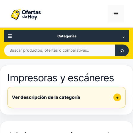
Saltar
al
Menú
contenido
☰
⌄
Categorías
Buscar
⌕
productos,
ofertas
o
Impresoras y escáneres
comparativas
Ver descripción de la categoría
+