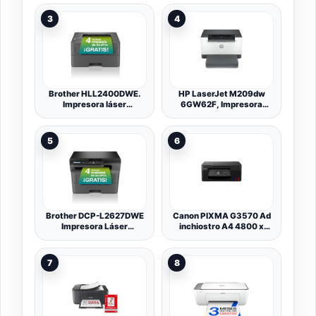
A4 (medien) - 100 Blatt -
móvil) - 3 años de Tinta
WI-Fi, Usb - Schwarz
incluida, depósito de Tinta
3
4
(c11cj67428)
Grande, Gran Alcance,
impresión
Brother HLL2400DWE.
HP LaserJet M209dw
Impresora láser
6GW62F, Impresora
Monocromo con conexión
Láser A4 Monocromo -
WiFi e impresión a Doble
Impresión a Doble Cara
Cara
Automática (29ppm, Wi-
5
6
Fi, Ethernet, USB,
Procesador 500MHz,
Memoria 64MB, Smart
App, Panel de Control)
Blanca y Gris
Brother DCP-L2627DWE
Canon PIXMA G3570 Ad
Impresora Láser
inchiostro A4 4800 x
Monocromo 3en 1,
1200 DPI Wi-Fi (PIXMA
Eficiente Fácil de
G3570 BK 3 IN 1 MFP
Configurar y Conectar
WITH - WIFI)
7
8
con Una Impresión Rápida
y Sin Errores