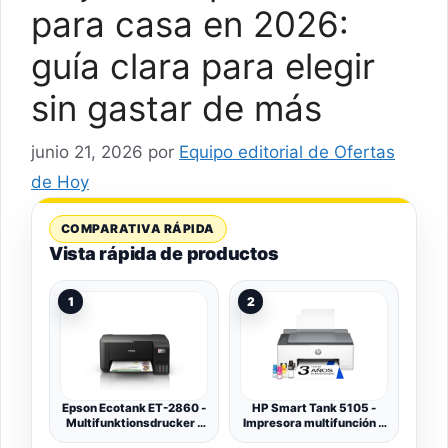
para casa en 2026:
guía clara para elegir
sin gastar de más
junio 21, 2026
por
Equipo editorial de Ofertas
de Hoy
COMPARATIVA RÁPIDA
Vista rápida de productos
1
2
Epson Ecotank ET-2860 -
HP Smart Tank 5105 -
Multifunktionsdrucker -
Impresora multifunción 3
Farbe - Tintenstrahl - Its -
en 1 (Wi-Fi, impresión