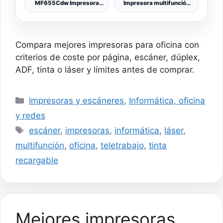
MF655Cdw Impresora
Impresora multifunción
Multifunción Color Láser
láser LED Color WiFi con
3 en 1, Impresión, Copia y
alimentador de
Escaneo, WiFi, DADF de
Documentos de 50 Hojas
50 Hojas, Impresión a
e impresión automática a
Doble Cara Automática
Doble Cara
Compara mejores impresoras para oficina con
criterios de coste por página, escáner, dúplex,
ADF, tinta o láser y límites antes de comprar.
Categorías
Impresoras y escáneres
,
Informática, oficina
y redes
Etiquetas
escáner
,
impresoras
,
informática
,
láser
,
multifunción
,
oficina
,
teletrabajo
,
tinta
recargable
Mejores impresoras