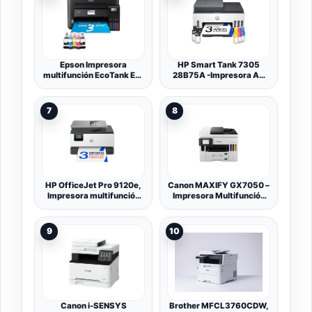
Documentos, WiFi, LAN,
dúplex, Airprint, Gris y
Blanco
Epson Impresora
HP Smart Tank 7305
multifunción EcoTank ET-
28B75A -Impresora A4
4850 A4 con depósito de
Multifunción con Deposito
Tinta, conexión Wi-Fi y
de Tinta Recargable,
hasta 3 años de Tinta
Impresión a Color,
7
8
incluida
Escaner, Copiadora, Wi-
Fi, Smart App, Blanca y
Gris Oscuro
HP OfficeJet Pro 9120e,
Canon MAXIFY GX7050 –
Impresora multifunción
Impresora Multifunción
Profesional de inyección
MegaTank a Color,
de Tinta A4 a Color,
Copiadora, Escáner, Fax
Copia, escáner, fax, Wi-
A4 | Casa y Oficina | Wi-
9
10
Fi, impresión a Doble Cara
Fi, Ethernet, USB |
automática, 22 ppm, 3
Inyección de Tinta
Meses Instant Ink, Gris
Canon i-SENSYS
Brother MFCL3760CDW,