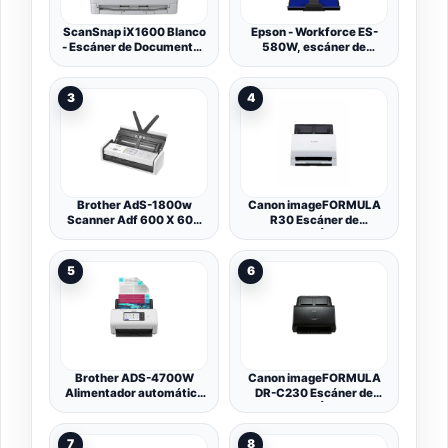
ScanSnap iX1600 Blanco
Epson - Workforce ES-
- Escáner de Documentos
580W, escáner de
de Oficina - ADF Scanner,
Documentos (sin PC, 35
Doble Cara, WiFi, Pantalla
páginas o 70 fotogramas
táctil ADF, USB 3.2
por Minuto, hasta A4,
3
4
escaneo a Doble Cara de
una Sola Vez, orientación
automática)
Brother AdS-1800w
Canon imageFORMULA
Scanner Adf 600 X 600
R30 Escáner de
Dpi A4 Bianco (adS-
Documentos | Escaneo a
1800w Compact/port Doc
Doble Cara con USB en
Scnr - 30ppm 600dpi
hogar y Oficina |
5
6
48bit UsB-C Wht)
Alimentador de 60 Hojas |
Configuración fácil con el
Software Canon
CaptureOnTouch Lite |
Soporta OCR
Brother ADS-4700W
Canon imageFORMULA
Alimentador automático
DR-C230 Escáner de
de Documentos + Escáner
Documentos | Escaneo a
de Hojas 600 x 600 dpi A4
Doble Cara con USB en
Negro, Blanco
hogar y Oficina |
7
8