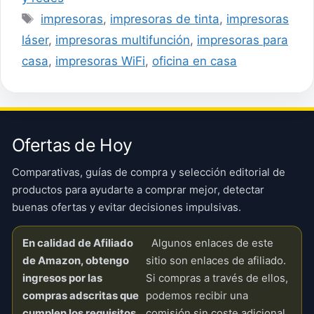
Etiquetas
impresoras
,
impresoras de tinta
,
impresoras
láser
,
impresoras multifunción
,
impresoras para
casa
,
impresoras WiFi
,
oficina en casa
Ofertas de Hoy
Comparativas, guías de compra y selección editorial de
productos para ayudarte a comprar mejor, detectar
buenas ofertas y evitar decisiones impulsivas.
En calidad de Afiliado
Algunos enlaces de este
de Amazon, obtengo
sitio son enlaces de afiliado.
ingresos por las
Si compras a través de ellos,
compras adscritas que
podemos recibir una
cumplen los requisitos
comisión sin coste adicional