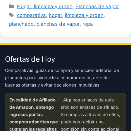
Categorías
Hogar, limpieza y orden
,
Planchas de vapor
Etiquetas
comparativa
,
hogar
,
limpieza y orden
,
planchado
,
planchas de vapor
,
ropa
Ofertas de Hoy
Comparativas, guías de compra y selección editorial de
productos para ayudarte a comprar mejor, detectar
buenas ofertas y evitar decisiones impulsivas.
En calidad de Afiliado
Algunos enlaces de este
de Amazon, obtengo
sitio son enlaces de afiliado.
ingresos por las
Si compras a través de ellos,
compras adscritas que
podemos recibir una
cumplen los requisitos
comisión sin coste adicional