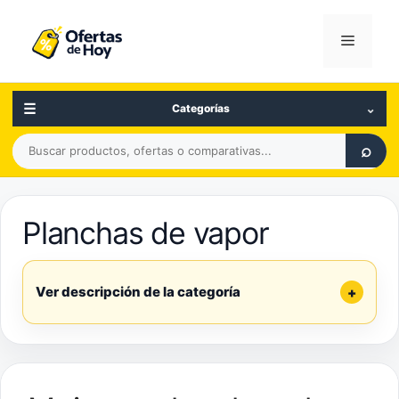
Saltar
al
Menú
contenido
☰
⌄
Categorías
Buscar
⌕
productos,
ofertas
o
Planchas de vapor
comparativas
Ver descripción de la categoría
+