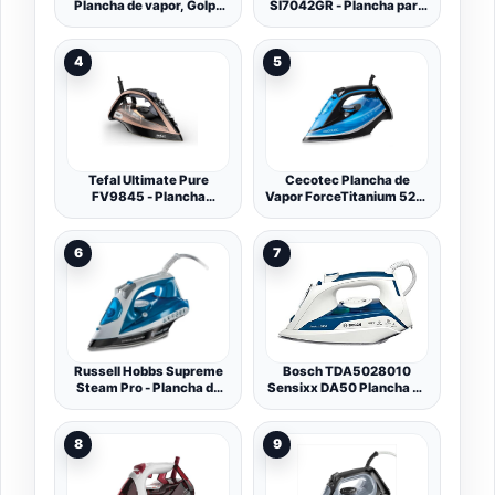
Plancha de vapor, Golpe
SI7042GR - Plancha para
de vapor de 200 g/min
la Ropa de Vapor de
2400W con Suela
Bidireccional Eloxal 3D,
4
5
Golpe de Vapor de
220gr/min, Sistema
Antical y Antigoteo, Color
Verde
Tefal Ultimate Pure
Cecotec Plancha de
FV9845 - Plancha
Vapor ForceTitanium 520.
(Plancha vapor-seco,
3000 W, Golpe de Vapor
Durilium Autoclean
de 230 g/min, Vapor
soleplate, 3 m, 260 g/min,
continuo de 55 g/min,
6
7
Negro, Cobre, 60 g/min)
Suela TitaniumSlide
Russell Hobbs Supreme
Bosch TDA5028010
Steam Pro - Plancha de
Sensixx DA50 Plancha de
Ropa de Vapor (2600 W,
vapor, 2800 W, color azul
Suela de Cerámica, Azul y
y blanco
Blanco) - ref. 23971-56
8
9