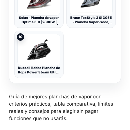
Solac - Plancha de vapor
Braun TexStyle 3 SI 3055
Optima 3.0 | 2800W |
- Plancha Vapor-seco,
Golpe vapor 180g/min |
Suela de CeramicGlide, 2
Vapor continuo 40g/min |
m, 180 g/min, Negro, 45
Suela cerámica | Punta de
g/min
10
precisión | Doble sistema
antical | Función
autolimpieza | Sistema
antigoteo
Russell Hobbs Plancha de
Ropa Power Steam Ultra -
3100W, Suela Cerámica,
Planchado Seco, Golpe
Vapor 210g, Antical,
Antigoteo, Función
Autolimpieza, Apagado
Guía de mejores planchas de vapor con
Automático, Negro -
20630-56
criterios prácticos, tabla comparativa, límites
reales y consejos para elegir sin pagar
funciones que no usarás.