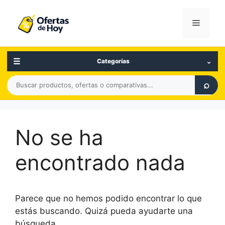
Saltar
al
Menú
contenido
☰
⌄
Categorías
Buscar
⌕
productos,
ofertas
o
No se ha
comparativas
encontrado nada
Parece que no hemos podido encontrar lo que
estás buscando. Quizá pueda ayudarte una
búsqueda.