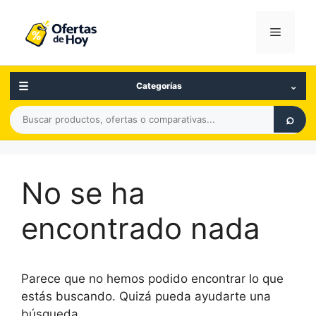
Saltar
al
Menú
contenido
☰
⌄
Categorías
Buscar
⌕
productos,
ofertas
o
No se ha
comparativas
encontrado nada
Parece que no hemos podido encontrar lo que
estás buscando. Quizá pueda ayudarte una
búsqueda.