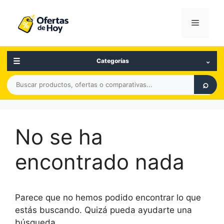
Saltar
al
Menú
contenido
☰
⌄
Categorías
Buscar
⌕
productos,
ofertas
o
No se ha
comparativas
encontrado nada
Parece que no hemos podido encontrar lo que
estás buscando. Quizá pueda ayudarte una
búsqueda.