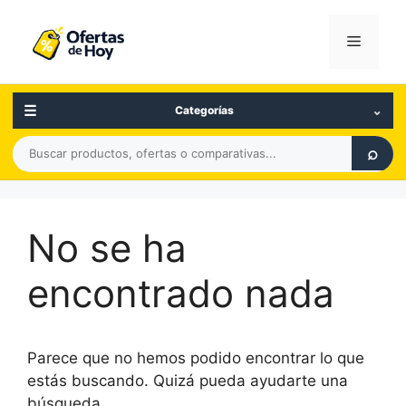
Saltar
al
Menú
contenido
☰
⌄
Categorías
Buscar
⌕
productos,
ofertas
o
No se ha
comparativas
encontrado nada
Parece que no hemos podido encontrar lo que
estás buscando. Quizá pueda ayudarte una
búsqueda.