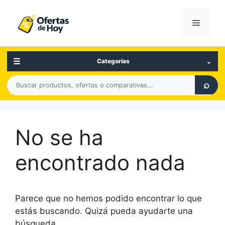
Saltar
al
Menú
contenido
☰
⌄
Categorías
Buscar
⌕
productos,
ofertas
o
No se ha
comparativas
encontrado nada
Parece que no hemos podido encontrar lo que
estás buscando. Quizá pueda ayudarte una
búsqueda.