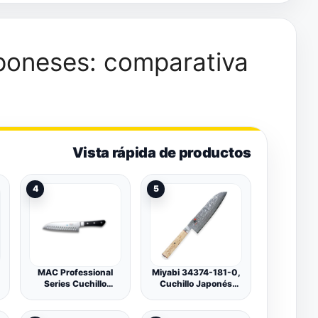
aponeses: comparativa
Vista rápida de productos
4
5
MAC Professional
Miyabi 34374-181-0,
Series Cuchillo
Cuchillo Japonés
Santoku con
Santoku, 180mm,
muescas de 16,5 cm,
Plata
MSK-65