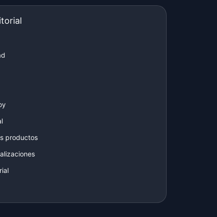
torial
ad
oy
l
s productos
alizaciones
ial