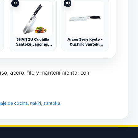
9
10
SHAN ZU Cuchillo
Arcos Serie Kyoto -
Santoku Japones,
Cuchillo Santoku
Cuchillos de Cocina
Cuchillo Asiático -
Profesionales 18cm, 7
Hoja de Acero
''Cuchillo Chef de
Inoxidable Forjado
Acero Inoxidable
NITRUM 185 mm -
Alemán de Alto
Mango de
so, acero, filo y mantenimiento, con
Carbono, Cuchillos
Polioximetileno (POM)
Cocinero para Frutas,
Color Negro
Verduras, Carne
aje de cocina
,
nakiri
,
santoku