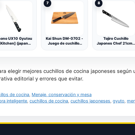
7
8
sono UX10 Gyutou
Kai Shun DM-0702 -
Tojiro Cuchillo
[Kitchen] (japan
Juego de cuchillos
Japones Chef 21cm -
import)
japoneses
Cuchillos da Cucina
ultraafilados y tabla
Profesionales - 3
de cortar 100%
Capas VG10 Dp Série
hecha a mano
ra elegir mejores cuchillos de cocina japoneses según u
tiva editorial y errores que evitar.
gorías
illos de cocina
,
Menaje, conservación y mesa
uetas
ra inteligente
,
cuchillos de cocina
,
cuchillos japoneses
,
gyuto
,
men