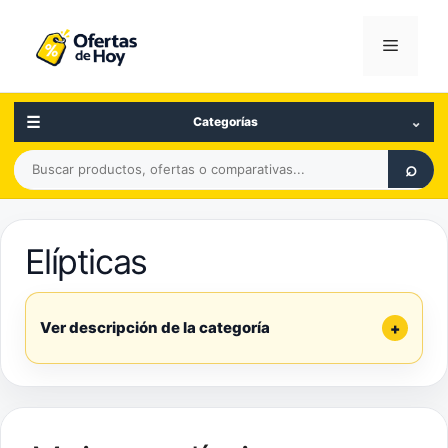
Saltar
al
Menú
contenido
☰
⌄
Categorías
Buscar
⌕
productos,
ofertas
o
Elípticas
comparativas
Ver descripción de la categoría
+