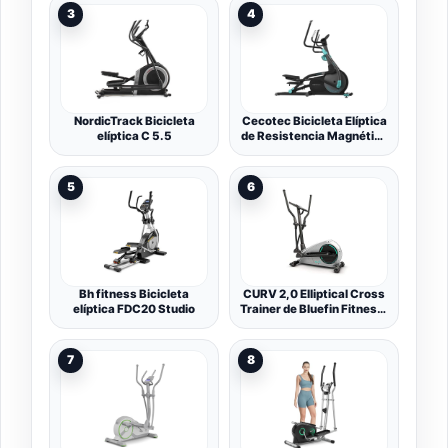
Inteligente Bicicleta
Autoalimentación,
3
4
Eliptica para Casa con
Zancada 42-47 cm, 8-16
Freno Magnético y
Niveles de Resistencia,
Sistema LED, 12
Monitor LCD, App
Programas + HRC y Modo
Bluetooth y Sensor de
Watt
Pulso, hasta 180 kg
NordicTrack Bicicleta
Cecotec Bicicleta Elíptica
elíptica C 5.5
de Resistencia Magnética
Regulable a Motor con
App Drumfit Elliptical
10000 Motor Pro. 32
5
6
Niveles, Plegable,
Pantalla LCD, Volante
Inercia 10Kg, Pulsómetro,
Zancada 43cm
Bh fitness Bicicleta
CURV 2,0 Elliptical Cross
elíptica FDC20 Studio
Trainer de Bluefin Fitness,
Elíptica para casa de
Bluefin Fitness, Air
Walker, Compacta,
7
8
Consola de Fitness Digital
LCD, Bluetooth,
Aplicación para
Smartphone