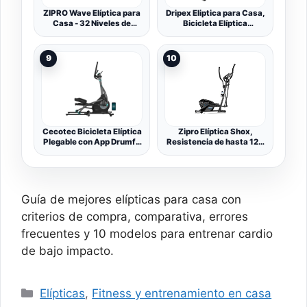
ZIPRO Wave Elíptica para
Dripex Eliptica para Casa,
Casa - 32 Niveles de
Bicicleta Elíptica
Resistencia Magnética,
Silenciosa con Volante de
Sensores de Frecuencia
Inercia 6 kg, 16 Niveles de
Cardíaca, 16 Programas,
Resistencia Ajustables,
9
10
Compatible con Kinomap
Sensor de Pulso y
& Zwift, Soporte para
Pantalla LCD, Elíptica de
Tablet, Fácil Montaje,
Fitness Cardio (Verde)
Fitness en Casa
Cecotec Bicicleta Elíptica
Zipro Elíptica Shox,
Plegable con App Drumfit
Resistencia de hasta 120
Elliptical 8000 Motor Pro.
kg, Ideal para el hogar,
Resistencia Magnética
Equipo de Entrenamiento
Regulable a Motor,
Cardiovascular,
Pantalla y Soporte
máquinas de Ejercicio,
Dispositivos, Volante
Entrenador doméstico, 8
Guía de mejores elípticas para casa con
Inercia 8kg, Pulsómetro,
Niveles de Resistencia
Zancada 40cm
criterios de compra, comparativa, errores
frecuentes y 10 modelos para entrenar cardio
de bajo impacto.
Categorías
Elípticas
,
Fitness y entrenamiento en casa