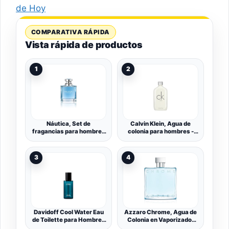
de Hoy
COMPARATIVA RÁPIDA
Vista rápida de productos
1
2
Náutica, Set de
Calvin Klein, Agua de
fragancias para hombres
colonia para hombres -
- 50 ml.
100 ml
3
4
Davidoff Cool Water Eau
Azzaro Chrome, Agua de
de Toilette para Hombre |
Colonia en Vaporizador
Fragancia aromática
Spray para Hombre,