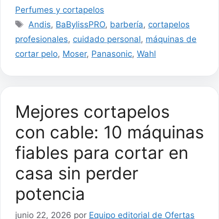
Perfumes y cortapelos
Etiquetas
Andis
,
BaBylissPRO
,
barbería
,
cortapelos
profesionales
,
cuidado personal
,
máquinas de
cortar pelo
,
Moser
,
Panasonic
,
Wahl
Mejores cortapelos
con cable: 10 máquinas
fiables para cortar en
casa sin perder
potencia
junio 22, 2026
por
Equipo editorial de Ofertas