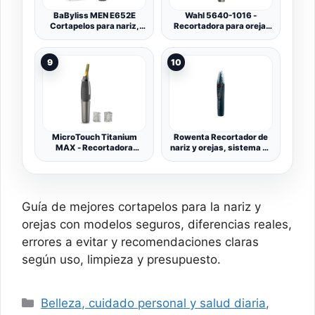
BaByliss MEN E652E
Wahl 5640-1016 -
Cortapelos para nariz,
Recortadora para oreja,
orejas y cejas, sistema de
nariz y ceja, color plata
corte circular, lavable
satinada
bajo el grifo, color negro
9
10
MicroTouch Titanium
Rowenta Recortador de
MAX - Recortadora
nariz y orejas, sistema de
personal con iluminación
hoja giratoria de 360°,
tecnología de visión, hoja
de acero inoxidable, tapa
protectora, Indolore
TN3011F0
Guía de mejores cortapelos para la nariz y
orejas con modelos seguros, diferencias reales,
errores a evitar y recomendaciones claras
según uso, limpieza y presupuesto.
Categorías
Belleza, cuidado personal y salud diaria
,