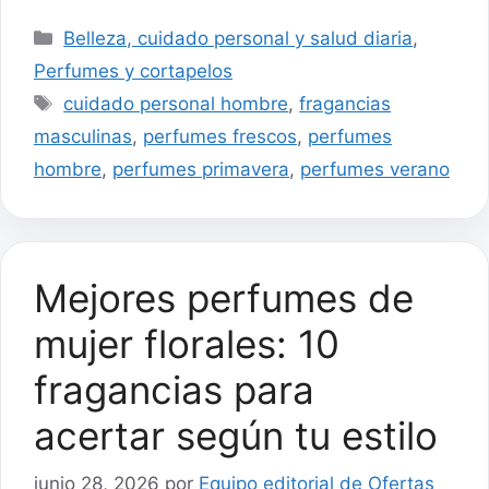
Categorías
Belleza, cuidado personal y salud diaria
,
Perfumes y cortapelos
Etiquetas
cuidado personal hombre
,
fragancias
masculinas
,
perfumes frescos
,
perfumes
hombre
,
perfumes primavera
,
perfumes verano
Mejores perfumes de
mujer florales: 10
fragancias para
acertar según tu estilo
junio 28, 2026
por
Equipo editorial de Ofertas