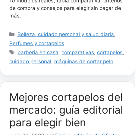
10 modelos reales, tabla comparativa, criterios
HC5035
de compra y consejos para elegir sin pagar de
más.
Categorías
Belleza, cuidado personal y salud diaria
,
Perfumes y cortapelos
Etiquetas
barbería en casa
,
comparativas
,
cortapelos
,
cuidado personal
,
máquinas de cortar pelo
Mejores cortapelos del
mercado: guía editorial
para elegir bien