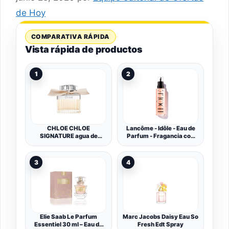
de Hoy
COMPARATIVA RÁPIDA
Vista rápida de productos
1
2
CHLOE CHLOE
Lancôme - Idôle - Eau de
SIGNATURE agua de
Parfum - Fragancia con
perfume vaporizador 50
Notas Frescas y Floral
ml
Chipre, Perfume para
Mujer - Frasco
3
4
Recargable
Elie Saab Le Parfum
Marc Jacobs Daisy Eau So
Essentiel 30 ml – Eau de
Fresh Edt Spray