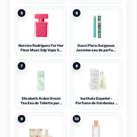
Parfum de Mujer –
Fragancia Chipre Floral –
Radiantes Notas de Flor
5
6
de Azahar, Jazmín,
Gardenia y Pachulí –
Botella de Cristal
Transparente
Narciso Rodriguez For Her
Gucci Flora Gorgeous
Fleur Musc Edp Vapo 50
Jasmine eau de parfum
Ml 1 Unidad 500 g
for women 10ml
7
8
Elizabeth Arden Green
Instituto Español -
Tea Eau de Toilette para
Perfume de Gardenias -
Mujer 100 ml
Aire de Sevilla 150 ML
9
10