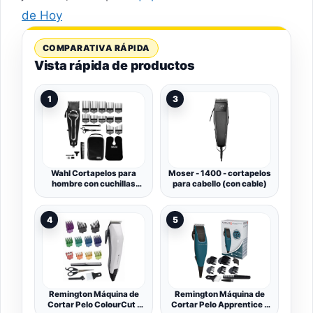
de Hoy
COMPARATIVA RÁPIDA
Vista rápida de productos
1
3
Wahl Cortapelos para
Moser - 1400 - cortapelos
hombre con cuchillas
para cabello (con cable)
autoafilables de
precisión, afeitadora de
cabezal Elite Pro,
4
5
cortapelos para hombre,
peines de corte Secure Fit
Premium, peluqueros
profesionales, con cable
Remington Máquina de
Remington Máquina de
Cortar Pelo ColourCut -
Cortar Pelo Apprentice -