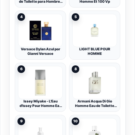
de Toilette para Hombre |
Homme Et 100 Vp
Fragancia aromática
masculina, fresca y con
notas de cilantro, menta y
4
5
lavanda | Intensidad
media | 75 ml
Versace Dylan Azul por
LIGHT BLUE POUR
Gianni Versace
HOMME
6
8
Issey Miyake - L'Eau
Armani Acqua Di Gio
d'Issey Pour Homme Eau
Homme Eau de Toilette
de Toilette - Perfume de
Vaporizador 100 ml
Hombre Amaderado y
Acuático con Yuzu, Nuez
9
10
Moscada y Sandalo -
Fragancia Fresca y
Sofisticada