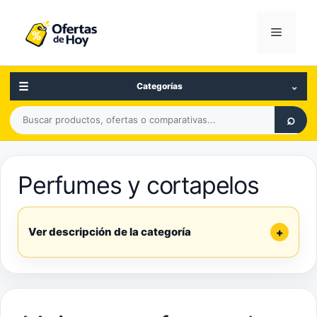
Saltar
al
Menú
contenido
☰
⌄
Categorías
Buscar
⌕
productos,
ofertas
o
Perfumes y cortapelos
comparativas
Ver descripción de la categoría
+