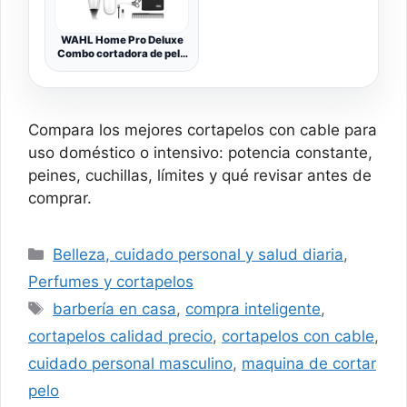
WAHL Home Pro Deluxe
Combo cortadora de pelo
eléctrica con cable y
palanca de ajuste, 8
peines guía, kit con
recortadora a pilas,
tijeras y peine
Compara los mejores cortapelos con cable para
uso doméstico o intensivo: potencia constante,
peines, cuchillas, límites y qué revisar antes de
comprar.
Categorías
Belleza, cuidado personal y salud diaria
,
Perfumes y cortapelos
Etiquetas
barbería en casa
,
compra inteligente
,
cortapelos calidad precio
,
cortapelos con cable
,
cuidado personal masculino
,
maquina de cortar
pelo