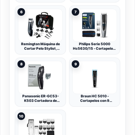
Cortapelos con Cable,
Cortapelos con Cable,
Cuchillas de Acero
Cuchillas de Acero
Inoxidable, 9 Peines,
Inoxidable, 5 Peines, 4
6
7
Palanca Selección
Accesorios: Peine,
Longitud, 4 Accesorios:
Capuchón Protector
Tijeras, Peine, Cepillo
Cuchilla, Cepillo Limpieza
Limpieza y Cuello -
y Cuello - HC5020
HC5035
Remington Máquina de
Philips Serie 5000
Cortar Pelo Stylist,
Hc5630/15 - Cortapelos,
Cortapelos con Cable e
28 Ajustes de Longitud
Inalámbrico, Cuchillas de
Para Estilo Deseado, 90
Cerámica Avanzada, 8
Min de Uso Sin Cable,
8
9
Peines, 40 min
Incluye 3 Peines-Guía y
Autonomía, Palanca
Funda
Selección Longitud,
Maletín y 5 Accesorios -
HC363C, unisex.
Panasonic ER-GC53-
Braun HC 5010 -
K503 Cortadora de
Cortapelos con 9
Cabello para Hombres,
longitudes de corte
Trimmer Portátil
Inalámbrica a Prueba De
10
Agua, 19 Configuraciones
de Longitud, 1 Accesorio,
Operación Inalámbrica y
con Cable, Negro