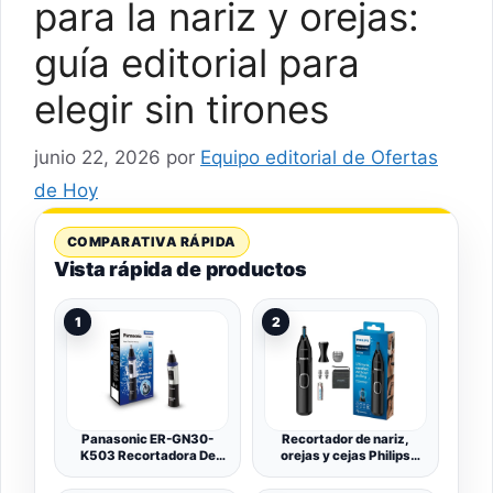
para la nariz y orejas:
guía editorial para
elegir sin tirones
junio 22, 2026
por
Equipo editorial de Ofertas
de Hoy
COMPARATIVA RÁPIDA
Vista rápida de productos
1
2
Panasonic ER-GN30-
Recortador de nariz,
K503 Recortadora De
orejas y cejas Philips
Vello Facial para Nariz y
Series NT5650/16 5000
Orejas, Húmedo/Seco,
que funciona con pilas,