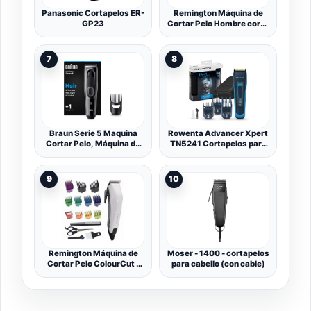
Panasonic Cortapelos ER-
Remington Máquina de
GP23
Cortar Pelo Hombre corte
profesional, cuchillas de
acero inox, carcasa de
policarbonato
7
8
indestructible 11 peines,
1,5-25 mm, litio, 120 min
de uso sin cable, estuche
HC5880
Braun Serie 5 Maquina
Rowenta Advancer Xpert
Cortar Pelo, Máquina de
TN5241 Cortapelos para
Afeitar, Cortadora de
hombre, cuchillas acero
Pelo, Cortapelos para
inoxidable, revestimiento
Hombres con 9 Ajustes
titanio, 45 ajustes de 0.5
9
10
de Longitud, HC5310
mm a 30 mm, autonomía
hasta 120 min, carga
rápida, sin cable, neceser
Remington Máquina de
Moser - 1400 - cortapelos
Cortar Pelo ColourCut -
para cabello (con cable)
Cortapelos con Cable,
Cuchillas de Acero
Inoxidable, 9 Peines,
Palanca Selección