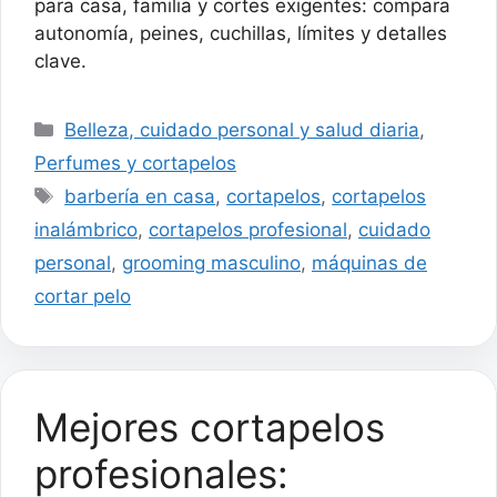
longitud, 120 min. de uso
para casa, familia y cortes exigentes: compara
sin cable, modelo
autonomía, peines, cuchillas, límites y detalles
HC9450/15
clave.
Categorías
Belleza, cuidado personal y salud diaria
,
Perfumes y cortapelos
Etiquetas
barbería en casa
,
cortapelos
,
cortapelos
inalámbrico
,
cortapelos profesional
,
cuidado
personal
,
grooming masculino
,
máquinas de
cortar pelo
Mejores cortapelos
profesionales: