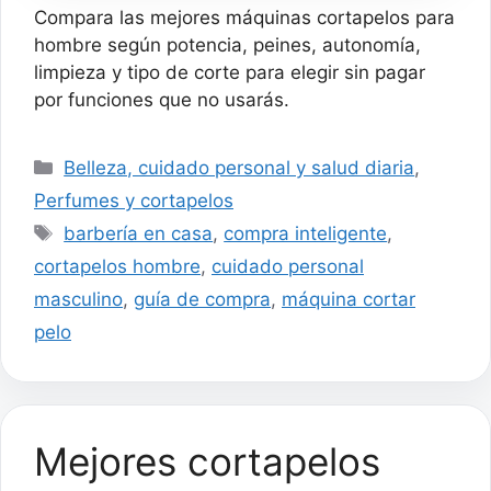
Longitud, 4 Accesorios:
Compara las mejores máquinas cortapelos para
Tijeras, Peine, Cepillo
Limpieza y Cuello -
hombre según potencia, peines, autonomía,
HC5035
limpieza y tipo de corte para elegir sin pagar
por funciones que no usarás.
Categorías
Belleza, cuidado personal y salud diaria
,
Perfumes y cortapelos
Etiquetas
barbería en casa
,
compra inteligente
,
cortapelos hombre
,
cuidado personal
masculino
,
guía de compra
,
máquina cortar
pelo
Mejores cortapelos