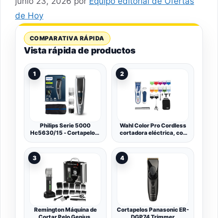
junio 23, 2026
por
Equipo editorial de Ofertas
de Hoy
COMPARATIVA RÁPIDA
Vista rápida de productos
1
2
Philips Serie 5000
Wahl Color Pro Cordless
Hc5630/15 - Cortapelos,
cortadora eléctrica, con
28 Ajustes de Longitud
batería recargable, sin
Para Estilo Deseado, 90
cable, 8 peines guía de
Min de Uso Sin Cable,
colores fáciles de usar,
3
4
Incluye 3 Peines-Guía y
óptima para toda la
Funda
familia y para el cabello de
los niños, cuchilla lavable
Remington Máquina de
Cortapelos Panasonic ER-
Cortar Pelo Genius,
DGP74 Trimmer