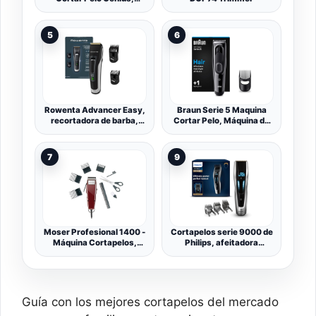
Negro, HC5810 versión
Antiguo
5
6
Rowenta Advancer Easy,
Braun Serie 5 Maquina
recortadora de barba,
Cortar Pelo, Máquina de
cuchillas inox TN5201
Afeitar, Cortadora de
Pelo, Cortapelos para
Hombres con 9 Ajustes
7
9
de Longitud, HC5310
Moser Profesional 1400 -
Cortapelos serie 9000 de
Máquina Cortapelos,
Philips, afeitadora
unisex, 150 gr
eléctrica y recortador
para hombres, control
táctil digital, potencia
máxima, corte de pelo
perfecto, cuchillas de
Guía con los mejores cortapelos del mercado
titanio, 400 posiciones de