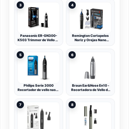
Cuchilla Hipoalergénica
negro (paquete de 1),
3
4
de Doble Filo, Sistema de
Unisex adultos
Limpieza Vortex,
Inalámbrico, Negro
Panasonic ER-GN300-
Remington Cortapelos
K503 Trimmer de Vello De
Nariz y Orejas Nano
Nariz para Hombres,
Series, Recortador Pelos
Afeitadora Eléctrica
Nariz, Orejas, Cejas y
Premium, Trimmer para
Vello Facial, Recortador
5
6
Vellos de la Nariz, Orejas y
Vertical, 2 Peines,
Cejas, Resistente Al
Cortador Precisión con
Agua, Funciona con
Peine Ajustable,
Batería, Negro
Resistente Agua -
NE3870
Philips Serie 3000
Braun Ear&Nose En10 -
Recortador de vello nasal,
Recortadora de Vello de
recortador para el vello de
La Nariz Y de Las Orejas
la nariz, las orejas y las
cejas con tecnología
7
8
PrecisionTrim (modelo
NT3650/16)