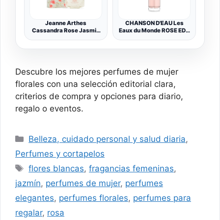
Jeanne Arthes
CHANSON D'EAU Les
Cassandra Rose Jasmin
Eaux du Monde ROSE EDT
EDP 100 ml W
100ml
Descubre los mejores perfumes de mujer
florales con una selección editorial clara,
criterios de compra y opciones para diario,
regalo o eventos.
Categorías
Belleza, cuidado personal y salud diaria
,
Perfumes y cortapelos
Etiquetas
flores blancas
,
fragancias femeninas
,
jazmín
,
perfumes de mujer
,
perfumes
elegantes
,
perfumes florales
,
perfumes para
regalar
,
rosa