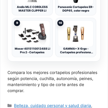
Andis MLC CORDLESS
Panasonic Cortapelos ER-
MASTER CLIPPER LI
DGP65, color negro
9
10
Moser 4015110013488 LI
GAMMA+ X-Ergo -
Pro 2 - Cortapelos
Cortapelos profesional
inalámbrico con motor
magnético microchip de 9
V, 3 tapas personalizadas
en cromo mate, oro, oro
rosa
Compara los mejores cortapelos profesionales
según potencia, cuchilla, autonomía, peines,
mantenimiento y tipo de corte antes de
comprar.
Categorías
Belleza, cuidado personal y salud diaria
,