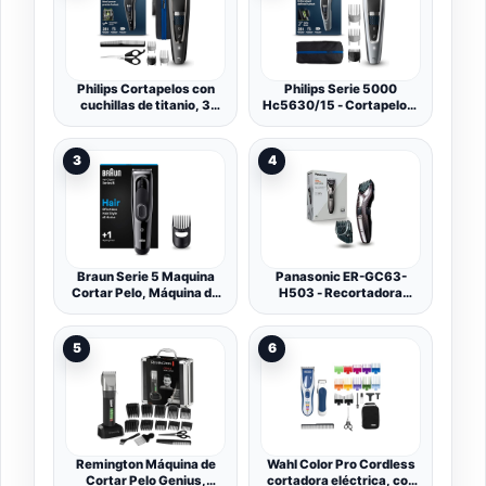
Philips Cortapelos con
Philips Serie 5000
cuchillas de titanio, 3
Hc5630/15 - Cortapelos,
Peines guía, 28 Ajustes
28 Ajustes de Longitud
de longitud, 90 min de uso
Para Estilo Deseado, 90
sin cable, Incluye funda de
Min de Uso Sin Cable,
3
4
viaje, Color Negro
Incluye 3 Peines-Guía y
Funda
Braun Serie 5 Maquina
Panasonic ER-GC63-
Cortar Pelo, Máquina de
H503 - Recortadora
Afeitar, Cortadora de
eléctrica de precisión
Pelo, Cortapelos para
para barba, cabello y
Hombres con 9 Ajustes
cuerpo, 39 ajustes, con o
5
6
de Longitud, HC5310
sin cable, limpieza fácil,
acero inoxidable, negro,
Talla única
Remington Máquina de
Wahl Color Pro Cordless
Cortar Pelo Genius,
cortadora eléctrica, con