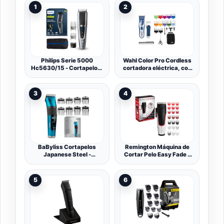
1
2
Philips Serie 5000
Wahl Color Pro Cordless
Hc5630/15 - Cortapelos,
cortadora eléctrica, con
28 Ajustes de Longitud
batería recargable, sin
Para Estilo Deseado, 90
cable, 8 peines guía de
Min de Uso Sin Cable,
colores fáciles de usar,
3
4
Incluye 3 Peines-Guía y
óptima para toda la
Funda
familia y para el cabello de
los niños, cuchilla lavable
BaByliss Cortapelos
Remington Máquina de
Japanese Steel -
Cortar Pelo Easy Fade -
Recortadora con cuchillas
Cortapelos con Cable e
de acero japonés ultra
Inalámbrico, Cuchillas
afiladas, Inalámbrico 160
Acero de Calidad
5
6
min, Batería de Litio,
Japonesa, 10 Peines
Carga rápida 20 min, 45
Degradado y 9 Peines
longitudes de corte,
Fijos, 50 min Autonomía,
Estuche, E990E
Idicador LED Carga -
HC500