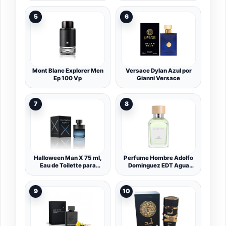
masculina, fresca y con
Fragancia Cítrica Fresca,
notas de cilantro, menta y
100 ml
5
6
lavanda | Intensidad
media | 40 ml
Mont Blanc Explorer Men
Versace Dylan Azul por
Ep 100 Vp
Gianni Versace
7
8
Halloween Man X 75 ml,
Perfume Hombre Adolfo
Eau de Toilette para
Dominguez EDT Agua
Hombre, Aroma Oriental
Fresca 120 ml
Fougère, con Vaporizador
9
10