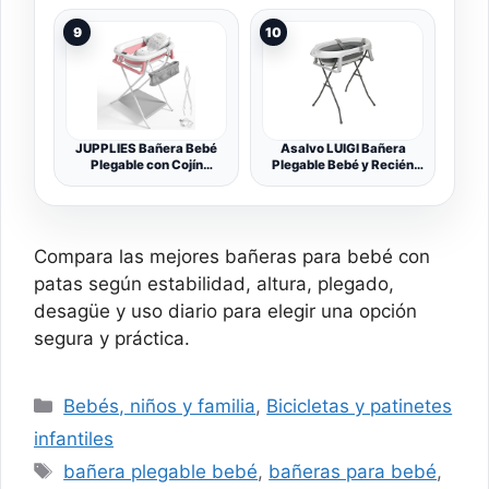
Taza para Enjuague,
Antideslizante, Tapón
9
10
hermético | portatil, Fácil
de Guardar, Cómoda
JUPPLIES Bañera Bebé
Asalvo LUIGI Bañera
Plegable con Cojín
Plegable Bebé y Recién
Ergonómico, Termómetro
Nacido para Ducha, Baño
Digital y Patas
Portátil para Niños,
Antideslizantes | Portátil,
Diseño innovador, Con
Compacta y Segura para
patas y reductor, Blanco
Recién Nacido
Compara las mejores bañeras para bebé con
patas según estabilidad, altura, plegado,
desagüe y uso diario para elegir una opción
segura y práctica.
Categorías
Bebés, niños y familia
,
Bicicletas y patinetes
infantiles
Etiquetas
bañera plegable bebé
,
bañeras para bebé
,