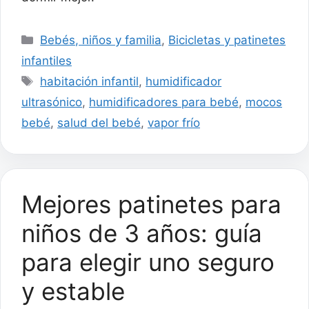
Categorías
Bebés, niños y familia
,
Bicicletas y patinetes
infantiles
Etiquetas
habitación infantil
,
humidificador
ultrasónico
,
humidificadores para bebé
,
mocos
bebé
,
salud del bebé
,
vapor frío
Mejores patinetes para
niños de 3 años: guía
para elegir uno seguro
y estable