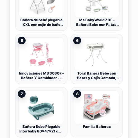
Bañera de bebé plegable
Ms BabyWorld ZOE -
XXL con cojín de baño
Bañera Bebe con Patas,
para bebe y termómetro
Cambiador, Cojín
integrado – Bañera infantil
Reductor y Cesta
con asiento de baño para
Portaobjetos - Comoda,
5
6
bebe, bañera de bebe en
Facil de Guardar, con
pie, ideal para regalo de
Tapón y Patas
nacimiento de niña o niño
Antideslizantes - Bañera
Bebé Plegable y Portatil
Innovaciones MS 30307 -
Toral Bañera Bebe con
Bañera Y Cambiador - 2
Patas y Cojín Comoda,
En 1- Bubble, Plegable Y
Facil de Guardar, con
Compacta, Impermeable
Tapón y Patas
Y Fácil De Plegar, Unisex
Antideslizantes
7
8
Bañera Bebe Plegable
Familia Bañeras
Interbaby 80x47x21 cm |
Bañera Plegable Bebé con