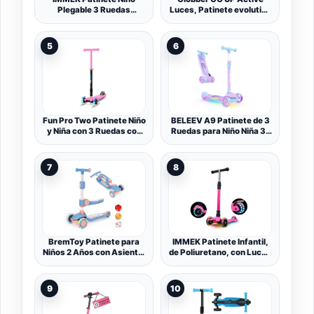
Plegable 3 Ruedas
Luces, Patinete evolutivo
Scooter para 3 a 14 Años
de 3 Ruedas con Luces
de Niño y Niña Juguetes y
para niños de 15 Meses a
Regalos, Ajustable Altura
9 años, Verde Menta
5
6
con Tres Luz LED Luces
Iluminadas Rueda
Monopatin Carga Máxima
50 KG (Azul)
Fun Pro Two Patinete Niño
BELEEV A9 Patinete de 3
y Niña con 3 Ruedas con
Ruedas para Niño Niña 3-
Luces LED Arcoiris, para
12 Años, Plegable
Niños Mayores de 5 Años,
Patinete
Patinetes Drección por
7
8
Gravedad, Manillar Altura
Ajustable, Scooter
Plegable para Niñas y
Niños
BremToy Patinete para
IMMEK Patinete Infantil,
Niños 2 Años con Asiento,
de Poliuretano, con Luces
Manillar Infinitamente
LED, para niños con Tres
Ajustable, Patinete 3
Alturas Diferentes, de 3 a
Ruedas LED
12 años
9
10
Parpadeantes, Patinete
Niños Plegable con Altura