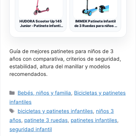
Ajustable de 2 a 8 años,
Carga Máxima de 50 kg
HUDORA Scooter Up 145
IMMEK Patinete Infantil
Junior - Patinete infantil
de 3 Ruedas para niños a
seguro a partir de 3 años -
Partir de 2 a 8 años,
Patinete urbano plegable
Patinete para niños y
con ruedas de 145 mm -
niñas con 3 Ruedas LED
Patinete ajustable en
de Poliuretano, Altura
altura para niños y niñas
Ajustable del Manillar y
Guía de mejores patinetes para niños de 3
de hasta 60 kg,
Peso máximo de 50 kg
pixie/berry
años con comparativa, criterios de seguridad,
estabilidad, altura del manillar y modelos
recomendados.
Categorías
Bebés, niños y familia
,
Bicicletas y patinetes
infantiles
Etiquetas
bicicletas y patinetes infantiles
,
niños 3
años
,
patinete 3 ruedas
,
patinetes infantiles
,
seguridad infantil