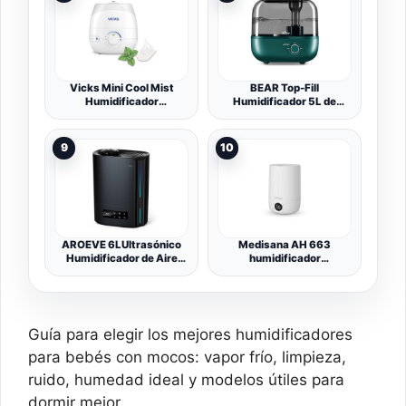
de Potencia. Ideal para
Casa, Dormitorios de
Bebés y Habitaciones
Vicks Mini Cool Mist
BEAR Top-Fill
Humidificador
Humidificador 5L de
ultrasónico, Control de
Aromas, 28dB Ultra
vapor ajustable, Tanque
Silencioso para Bebés y
de 1.8 l, Uso doméstico en
Plantas, 35 Horas de
9
10
dormitorios y oficinas,
Funcionamiento, con
Habitaciones de hasta 15
Bandeja de Aroma,
m², 2 VapoPads incluídos,
Boquilla de Vapor
VUL525
Giratoria de 360°,
Apagado Automático
AROEVE 6LUltrasónico
Medisana AH 663
Humidificador de Aire
humidificador
Duración 60h 25dB
ultrasónico, nebulizador
Silencioso
con higrómetro
Guía para elegir los mejores humidificadores
para bebés con mocos: vapor frío, limpieza,
ruido, humedad ideal y modelos útiles para
dormir mejor.