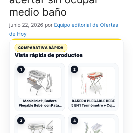
medio baño
junio 22, 2026
por
Equipo editorial de Ofertas
de Hoy
COMPARATIVA RÁPIDA
Vista rápida de productos
1
2
Mobiclinic®, Bañera
BAÑERA PLEGABLE BEBÉ
Plegable Bebé, con Patas
5 EN 1 Termómetro + Cojín
y Soporte, Regulable en
Protector + Patas
Altura, Ruedas 360º con
Antideslizantes + Tapón
Freno, Cojín Ergonómico,
de Seguridad | Bebé
3
4
Tubo Desagüe, Cesta y
Recién Nacido | Diseño
Bandeja, Compacta,
Plegable en 2 | Fácil de
Bubba Max
Guardar y Transportar