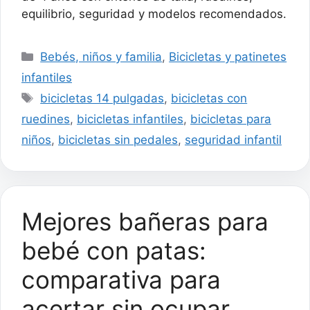
equilibrio, seguridad y modelos recomendados.
Categorías
Bebés, niños y familia
,
Bicicletas y patinetes
infantiles
Etiquetas
bicicletas 14 pulgadas
,
bicicletas con
ruedines
,
bicicletas infantiles
,
bicicletas para
niños
,
bicicletas sin pedales
,
seguridad infantil
Mejores bañeras para
bebé con patas:
comparativa para
acertar sin ocupar