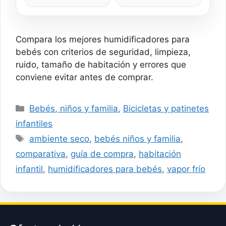
Depósito 5,5 litros,
Humidificación 400 ml/h,
Filtro cerámico,
Cobertura hasta 35 m2,
Autonomía hasta 22h, 3
Compara los mejores humidificadores para
Velocidades,
Temporizador
bebés con criterios de seguridad, limpieza,
ruido, tamaño de habitación y errores que
conviene evitar antes de comprar.
Categorías
Bebés, niños y familia
,
Bicicletas y patinetes
infantiles
Etiquetas
ambiente seco
,
bebés niños y familia
,
comparativa
,
guía de compra
,
habitación
infantil
,
humidificadores para bebés
,
vapor frío