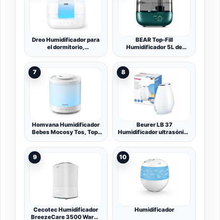
boquilla de rotación de
360°
Dreo Humidificador para
BEAR Top-Fill
el dormitorio,
Humidificador 5L de
humidificador de vapor
Aromas, 28dB Ultra
frío de 4L con difusor de
Silencioso para Bebés y
aceite y luz nocturna, 32H
Plantas, 35 Horas de
7
8
de autonomía,
Funcionamiento, con
Humidificador ultrasónico
Bandeja de Aroma,
silencioso para las
Boquilla de Vapor
guarderías y plantas
Giratoria de 360°,
Apagado Automático
Homvana Humidificador
Beurer LB 37
Bebes Mocosy Tos, Top-
Humidificador ultrasónico
Fill 1.5L, Pack de 1
con difusor de aroma,
modo nocturno
silencioso, depósito de
9
10
2 L, ideal para
habitaciones hasta 20 m²,
color blanco
Cecotec Humidificador
Humidificador
BreezeCare 3500 Warm.