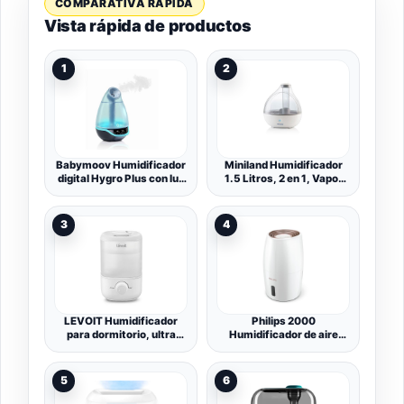
COMPARATIVA RÁPIDA
Vista rápida de productos
1
2
Babymoov Humidificador
Miniland Humidificador
digital Hygro Plus con luz
1.5 Litros, 2 en 1, Vapor
nocturna (7 colores),
Frío, Difusor Aceites
control automático de
Esenciales, Autonomía
humedad, difusor de
hasta 24h, Luz Opcional,
3
4
aceites esenciales |
30dB Silencioso |
Multicolor
Humidrop
LEVOIT Humidificador
Philips 2000
para dormitorio, ultra
Humidificador de aire
silencioso de 26 dB, fácil
NanoCloud, 32m², 200
de llenar y limpiar,
ml/h, Blanco
humidificador de aire de
5
6
niebla fría para el hogar,
guardería y plantas con