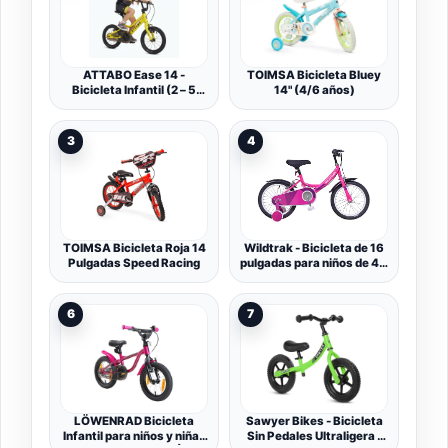
ATTABO Ease 14 -
TOIMSA Bicicleta Bluey
Bicicleta Infantil (2 – 5
14" (4/6 años)
años) con Marco de
Aluminio Ligero, Ruedas
de 14 Pulgadas,
3
4
Adecuada para 85 – 110
cm de Altura, Solo 7 kg,
hasta 50 kg, ergonómica
y Estable
TOIMSA Bicicleta Roja 14
Wildtrak - Bicicleta de 16
Pulgadas Speed Racing
pulgadas para niños de 4 a
6 años con ruedines -
Rosa
6
7
LÖWENRAD Bicicleta
Sawyer Bikes - Bicicleta
Infantil para niños y niñas
Sin Pedales Ultraligera -