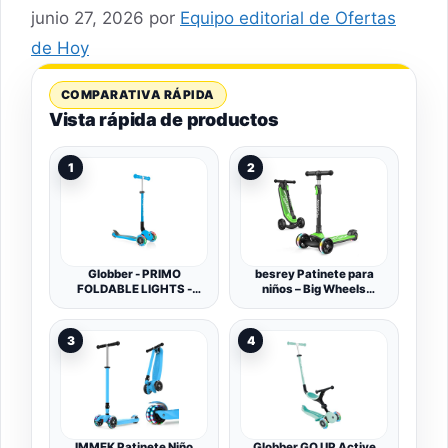
junio 27, 2026
por
Equipo editorial de Ofertas
de Hoy
COMPARATIVA RÁPIDA
Vista rápida de productos
1
2
Globber - PRIMO
besrey Patinete para
FOLDABLE LIGHTS -
niños – Big Wheels
Patinete de 3 ruedas
Plegable con Luces LED
plegable e iluminado para
Intermitentes para niños
niños de 3 a 7 años + ,
y niñas, 4 Niveles de
3
4
Azul cielo
Altura Ajustable, Tabla
Ancha para niños de 3 a
10 años
IMMEK Patinete Niño
Globber GO UP Active