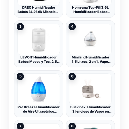
DREO Humidificador
Homvana Top-Fill 3.6L
Bebés 3L 26dB Silencioso
Humidificador Bebes
con Sensor de Humedad,
Mocosy Tos, Cool Mist
Niebla Fría Ultrasónica,
Silencioso
30h Autonomía, Boquilla
3
4
360°, Luz Ambiental,
Difusor de Aceites
Esenciales, Negro
LEVOIT Humidificador
Miniland Humidificador
Bebés Mocos y Tos, 2.5L
1.5 Litros, 2 en 1, Vapor
Cool Mist Hasta 25H para
Frío, Difusor Aceites
Dormitorio, 23dB
Esenciales, Autonomía
Silencioso, para Bebés,
hasta 24h, Luz Opcional,
5
6
Habitación de Niños,
30dB Silencioso |
Boquilla Giratoria de 360°,
Humidrop
Apagado Automático, sin
BPA
Pro Breeze Humidificador
Suavinex, Humidificador
de Aire Ultrasónico
Silencioso de Vapor en
Silencioso de 3,8L,
Frío para Bebés con
Difusor de Aromas, Luz
Preciso Higrómetro
LED Nocturna, Apagado
Tecnología Ultrasonido,
7
8
Automático y Regulador
Color Blanco/Gris