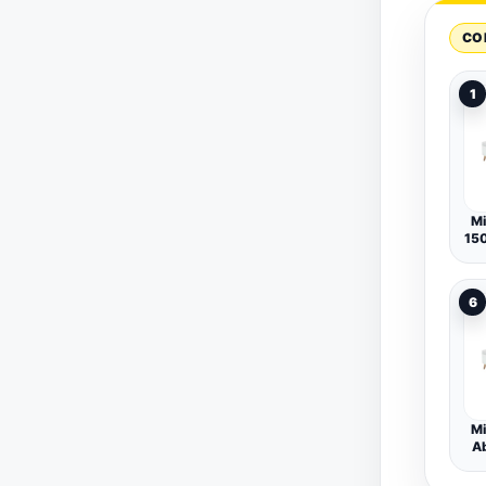
CO
1
Mi
15
Al
C
6
Re
P
Mi
Ab