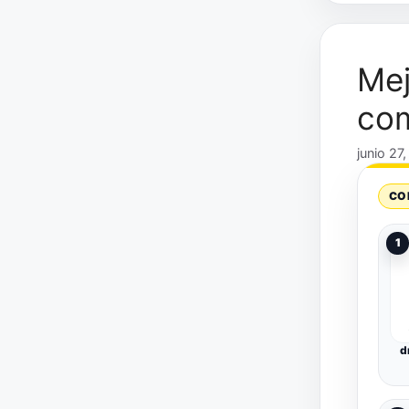
Mej
com
junio 27
CO
1
d
Fr