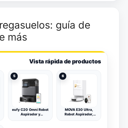
regasuelos: guía de
de más
Vista rápida de productos
5
6
eufy C20 Omni Robot
MOVA E30 Ultra,
Aspirador y
Robot Aspirador,
fregasuelos, Estación
Blanco
Todo en Uno