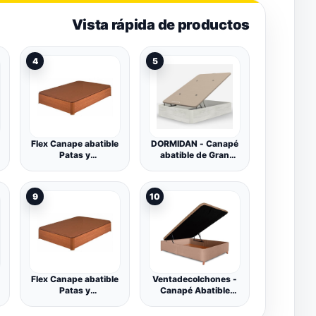
Vista rápida de productos
4
5
Flex Canape abatible
DORMIDAN - Canapé
Patas y
abatible de Gran
accionamiento de
Capacidad con
Ruedas (150x190,
Esquinas
Cerezo)
Redondeadas en
9
10
Madera, Base
tapizada 3D
Transpirable + 4
válvulas aireación
(artico, 135x190cm)
Flex Canape abatible
Ventadecolchones -
Patas y
Canapé Abatible
accionamiento de
Tapizado Serena con
Ruedas (135x190,
Patas y Tapa en