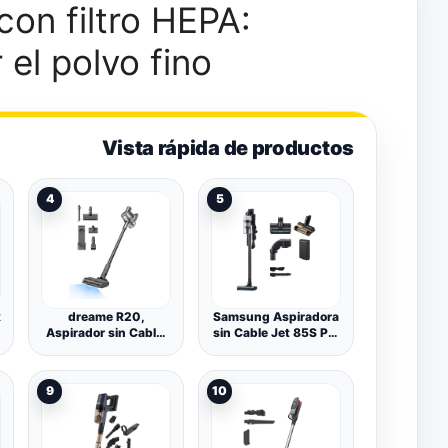
con filtro HEPA:
 el polvo fino
Vista rápida de productos
4
5
x
dreame R20,
Samsung Aspiradora
Aspirador sin Cable,
sin Cable Jet 85S Pet
22.000 PA /190AW,
250AW
90 min de Autonomía
VS70H25WLG/WA
9
10