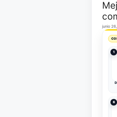
Mej
com
junio 26
CO
1
D
6