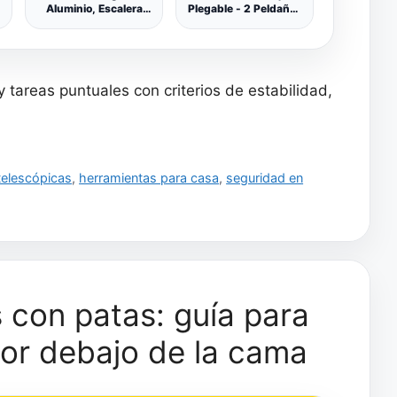
Aluminio, Escalera
Plegable - 2 Peldaños
telescópica, Escalera
en Aluminio -
articulada Extensible
Escaleras Plegables
en 4x4 (8+8
Aluminio - Hecho en
escalones) 4 Metros
Europa - Portátil y
desplegada y 2
Plegable. BTF.TJL102
 tareas puntuales con criterios de estabilidad,
Metros en Tijera,
válida hasta 150 kgs.
con Normativa EN131
telescópicas
,
herramientas para casa
,
seguridad en
 con patas: guía para
jor debajo de la cama