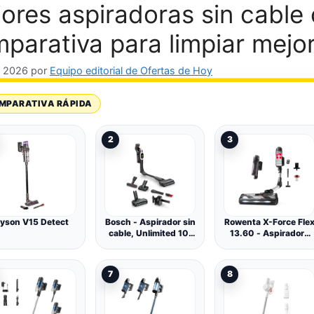
ores aspiradoras sin cable 
parativa para limpiar mejor
, 2026
por
Equipo editorial de Ofertas de Hoy
MPARATIVA RÁPIDA
2
3
yson V15 Detect
Bosch - Aspirador sin
Rowenta X-Force Fle
cable, Unlimited 10,
13.60 - Aspiradora
Tecnología
inalámbrica
MicroClean, Luces
inalámbrica con
LED, Rosa,
batería, Modelo
7
8
BKS1041RHF
alérgico, Potencia de
Limpieza Profunda,
articulación Flexible,
150 W, hasta 60