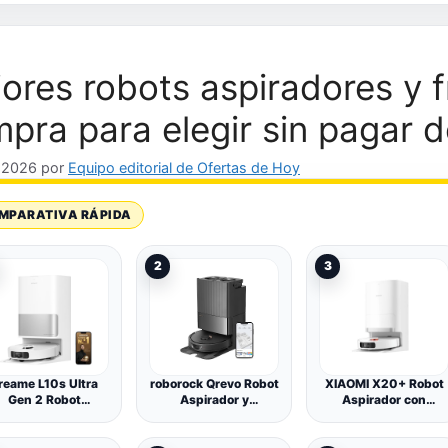
ores robots aspiradores y f
pra para elegir sin pagar 
, 2026
por
Equipo editorial de Ofertas de Hoy
MPARATIVA RÁPIDA
2
3
reame L10s Ultra
roborock Qrevo Robot
XIAOMI X20+ Robot
Gen 2 Robot
Aspirador y
Aspirador con
Aspirador y
fregasuelos,
Fregado y Paño
egasuelo, Succión
Funciones
Elevable, 6000 Pa
10.000 Pa
Automáticas de