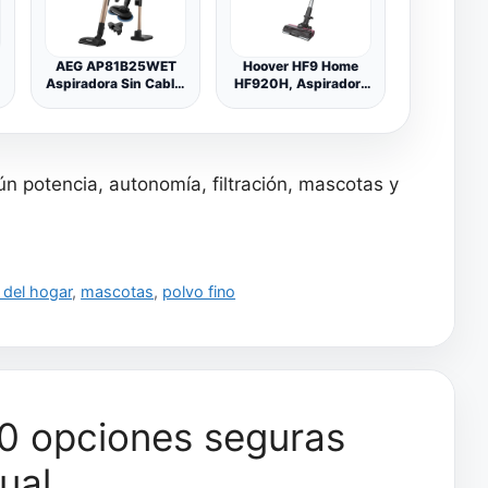
o
AEG AP81B25WET
Hoover HF9 Home
Aspiradora Sin Cable,
HF920H, Aspiradora
25,2 V, Autonomía de
Escoba sin Cable, sin
35 min, Doble Filtro, 5
Bolsa, 3 en 1, Escoba,
Etapas de Filtración,
de Mano y Vertical,
Aspirador Escoba 2
Cepillo Antienredos,
en 1 con Mopa, 3
Autonomía 60 min,
n potencia, autonomía, filtración, mascotas y
Velocidades, Color
Color Gris/Rosa
Azul Índigo
 del hogar
,
mascotas
,
polvo fino
10 opciones seguras
ual