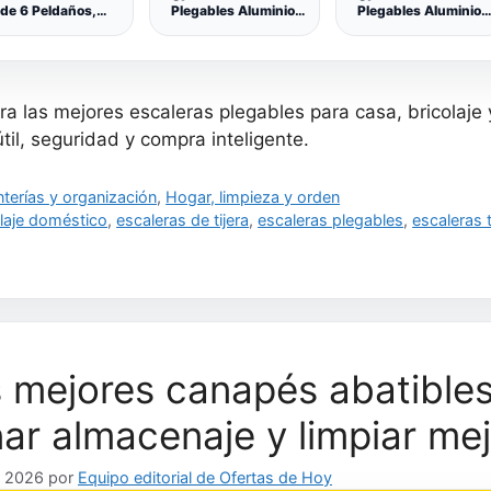
de 6 Peldaños,
Plegables Aluminio,
Plegables Aluminio,
calera de Aluminio
3,8m Escalera
3,19m Escalera
n Peldaños de 12
Telescópica, 13 Pasos
Telescópica, 11 Pasos
cm de Profundo,
egable, Bandeja y
s Antideslizantes,
 las mejores escaleras plegables para casa, bricolaje y
arga de 150 kg,
Negro y Naranja
útil, seguridad y compra inteligente.
GLT06BK
gorías
nterías y organización
,
Hogar, limpieza y orden
uetas
olaje doméstico
,
escaleras de tijera
,
escaleras plegables
,
escaleras 
 mejores canapés abatibles
ar almacenaje y limpiar me
, 2026
por
Equipo editorial de Ofertas de Hoy