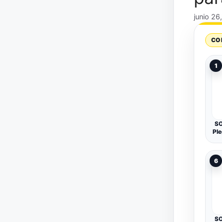
junio 26
CO
1
SO
Ple
M
6
Mul
de
SO