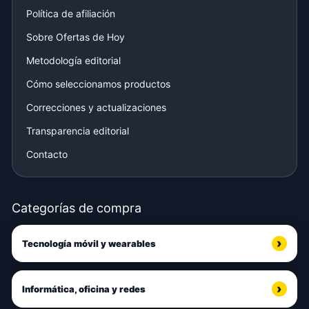
Política de afiliación
Sobre Ofertas de Hoy
Metodología editorial
Cómo seleccionamos productos
Correcciones y actualizaciones
Transparencia editorial
Contacto
Categorías de compra
Tecnología móvil y wearables
Informática, oficina y redes