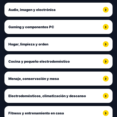
Audio, imagen y electrónica
Gaming y componentes PC
Hogar, limpieza y orden
Cocina y pequeño electrodoméstico
Menaje, conservación y mesa
Electrodomésticos, climatización y descanso
Fitness y entrenamiento en casa