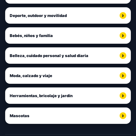
Deporte, outdoor y movilidad
Bebés, niños y familia
Belleza, cuidado personal y salud diaria
Moda, calzado y viaje
Herramientas, bricolaje y jardín
Mascotas