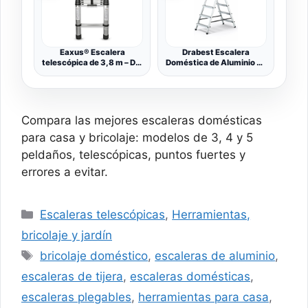
Ahorro de Espacio y
Portátil, Plata
Eaxus® Escalera
Drabest Escalera
telescópica de 3,8 m – DIN
Doméstica de Aluminio de
EN 131 de aluminio,
Doble Cara de 5 Peldaños
extensible con 13
Capacidad 125kg -
peldaños, color plateado
Escalera de Tijera con
Plataforma de Trabajo -
Escaleras de Tijera de 5
Compara las mejores escaleras domésticas
Peldaños - 46x109x16cm
para casa y bricolaje: modelos de 3, 4 y 5
peldaños, telescópicas, puntos fuertes y
errores a evitar.
Categorías
Escaleras telescópicas
,
Herramientas,
bricolaje y jardín
Etiquetas
bricolaje doméstico
,
escaleras de aluminio
,
escaleras de tijera
,
escaleras domésticas
,
escaleras plegables
,
herramientas para casa
,