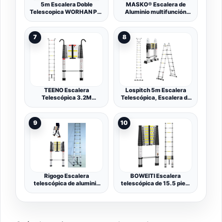
5m Escalera Doble
MASKO® Escalera de
Telescopica WORHAN Pro
Aluminio multifunción
Multiuso WORHAN
5,10m 4x5 peldaños
Multifuncional Plegable
Escalera telescópica ✓
Tijera Aluminio Anodizado
Escalera multifunción ✓
7
8
Nueva Generación
Escalera Plegable
Calidad Alta 500cm K5C
Escalera de Caballete
Escalera Extensible
Escalera de Tijera de
Doble Cara
TEENO Escalera
Lospitch 5m Escalera
Telescópica 3.2M
Telescópica, Escalera de
Aluminio Escalera
Aluminio Plegable
Telescópica Plegable con
Antideslizante Extensible
Gancho Desmontable,
multifunción, Escaleras
9
10
Carga MAX 150kg
de Uso múltiple - Plegable
(2,5 + 2,5 M) Carga
máxima: 150 kg, Plata
Rigogo Escalera
BOWEITI Escalera
telescópica de aluminio
telescópica de 15.5 pies,
de 6,2 m con 2 ganchos,
Escalera Plegable de
15 peldaños, capacidad
Aluminio con pies
de carga de 150 kg, EN131
Antideslizantes, Escalera
compacta Ligera para RV,
hogar, Exterior, Escalera