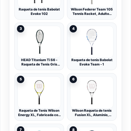
Raqueta de tenis Babolat
Wilson Federer Team 105
Evoke 102
Tennis Racket, Adultos
Unisex, White/Black, 4
3
4
HEAD Titanium Ti S6 -
Raqueta de tenis Babolat
Raqueta de Tenis Gris
Evoke Team - 1
Gris Talla:L4
5
6
Raqueta de Tenis Wilson
Wilson Raqueta de tenis
Energy XL, Fabricada con
Fusion XL, Aluminio,
Aleación AirLite, Cabeza
Equilibrio en la
Generosa y Fundas
empuñadura, 291 g,
Absorbentes de Impacto,
Longitud 69,9 cm
7
8