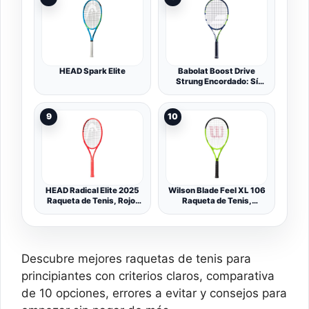
Longitud Extra, Viene
Pre-Encordada, Color:
Negro/Amarillo, Talla: 3
HEAD Spark Elite
Babolat Boost Drive
Strung Encordado: Sí
260G Raquetas De Tenis
Raqueta Multifunción
Azul - Verde 1
9
10
HEAD Radical Elite 2025
Wilson Blade Feel XL 106
Raqueta de Tenis, Rojo-
Raqueta de Tenis,
Blanco
Jugador Aficionado, Fibra
de Carbono/aleación,
Verde/Negro,
WR054910U3
Descubre mejores raquetas de tenis para
principiantes con criterios claros, comparativa
de 10 opciones, errores a evitar y consejos para