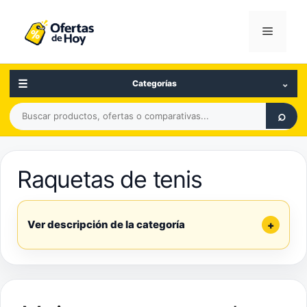
Saltar
al
Menú
contenido
☰
⌄
Categorías
Buscar
⌕
productos,
ofertas
o
Raquetas de tenis
comparativas
Ver descripción de la categoría
+